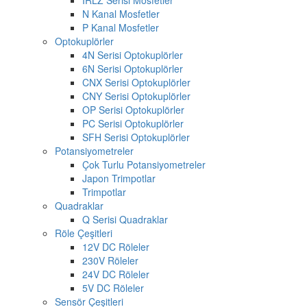
N Kanal Mosfetler
P Kanal Mosfetler
Optokuplörler
4N Serisi Optokuplörler
6N Serisi Optokuplörler
CNX Serisi Optokuplörler
CNY Serisi Optokuplörler
OP Serisi Optokuplörler
PC Serisi Optokuplörler
SFH Serisi Optokuplörler
Potansiyometreler
Çok Turlu Potansiyometreler
Japon Trimpotlar
Trimpotlar
Quadraklar
Q Serisi Quadraklar
Röle Çeşitleri
12V DC Röleler
230V Röleler
24V DC Röleler
5V DC Röleler
Sensör Çeşitleri