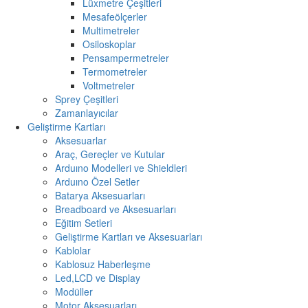
Lüxmetre Çeşitleri
Mesafeölçerler
Multimetreler
Osiloskoplar
Pensampermetreler
Termometreler
Voltmetreler
Sprey Çeşitleri
Zamanlayıcılar
Geliştirme Kartları
Aksesuarlar
Araç, Gereçler ve Kutular
Arduıno Modelleri ve Shieldleri
Arduıno Özel Setler
Batarya Aksesuarları
Breadboard ve Aksesuarları
Eğitim Setleri
Geliştirme Kartları ve Aksesuarları
Kablolar
Kablosuz Haberleşme
Led,LCD ve Display
Modüller
Motor Aksesuarları