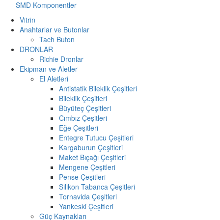
SMD Komponentler
Vitrin
Anahtarlar ve Butonlar
Tach Buton
DRONLAR
Richie Dronlar
Ekipman ve Aletler
El Aletleri
Antistatik Bileklik Çeşitleri
Bileklik Çeşitleri
Büyüteç Çeşitleri
Cımbız Çeşitleri
Eğe Çeşitleri
Entegre Tutucu Çeşitleri
Kargaburun Çeşitleri
Maket Bıçağı Çeşitleri
Mengene Çeşitleri
Pense Çeşitleri
Silikon Tabanca Çeşitleri
Tornavida Çeşitleri
Yankeski Çeşitleri
Güç Kaynakları