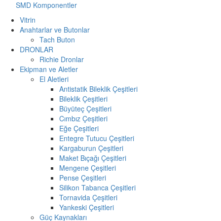
SMD Komponentler
Vitrin
Anahtarlar ve Butonlar
Tach Buton
DRONLAR
Richie Dronlar
Ekipman ve Aletler
El Aletleri
Antistatik Bileklik Çeşitleri
Bileklik Çeşitleri
Büyüteç Çeşitleri
Cımbız Çeşitleri
Eğe Çeşitleri
Entegre Tutucu Çeşitleri
Kargaburun Çeşitleri
Maket Bıçağı Çeşitleri
Mengene Çeşitleri
Pense Çeşitleri
Silikon Tabanca Çeşitleri
Tornavida Çeşitleri
Yankeski Çeşitleri
Güç Kaynakları