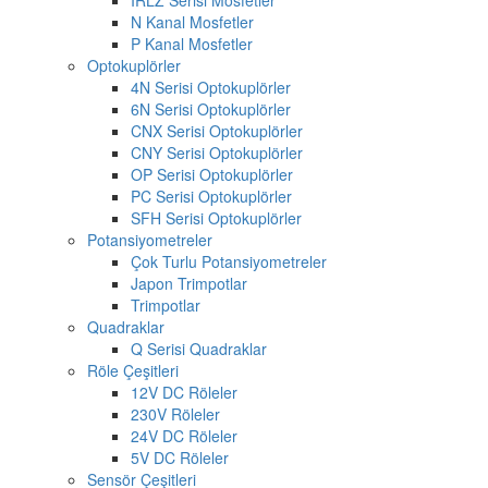
N Kanal Mosfetler
P Kanal Mosfetler
Optokuplörler
4N Serisi Optokuplörler
6N Serisi Optokuplörler
CNX Serisi Optokuplörler
CNY Serisi Optokuplörler
OP Serisi Optokuplörler
PC Serisi Optokuplörler
SFH Serisi Optokuplörler
Potansiyometreler
Çok Turlu Potansiyometreler
Japon Trimpotlar
Trimpotlar
Quadraklar
Q Serisi Quadraklar
Röle Çeşitleri
12V DC Röleler
230V Röleler
24V DC Röleler
5V DC Röleler
Sensör Çeşitleri