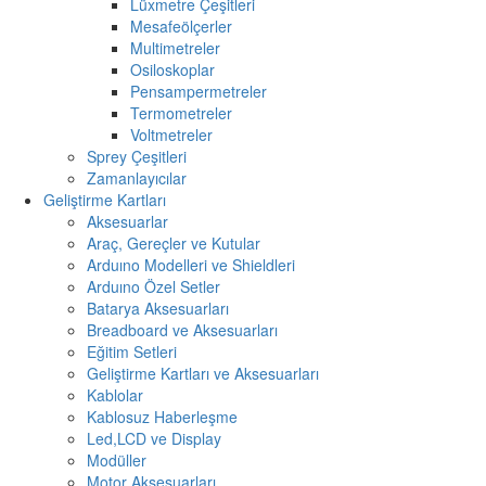
Lüxmetre Çeşitleri
Mesafeölçerler
Multimetreler
Osiloskoplar
Pensampermetreler
Termometreler
Voltmetreler
Sprey Çeşitleri
Zamanlayıcılar
Geliştirme Kartları
Aksesuarlar
Araç, Gereçler ve Kutular
Arduıno Modelleri ve Shieldleri
Arduıno Özel Setler
Batarya Aksesuarları
Breadboard ve Aksesuarları
Eğitim Setleri
Geliştirme Kartları ve Aksesuarları
Kablolar
Kablosuz Haberleşme
Led,LCD ve Display
Modüller
Motor Aksesuarları