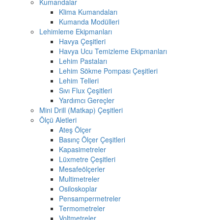
Kumandalar
Klima Kumandaları
Kumanda Modülleri
Lehimleme Ekipmanları
Havya Çeşitleri
Havya Ucu Temizleme Ekipmanları
Lehim Pastaları
Lehim Sökme Pompası Çeşitleri
Lehim Telleri
Sıvı Flux Çeşitleri
Yardımcı Gereçler
Mini Drill (Matkap) Çeşitleri
Ölçü Aletleri
Ateş Ölçer
Basınç Ölçer Çeşitleri
Kapasimetreler
Lüxmetre Çeşitleri
Mesafeölçerler
Multimetreler
Osiloskoplar
Pensampermetreler
Termometreler
Voltmetreler