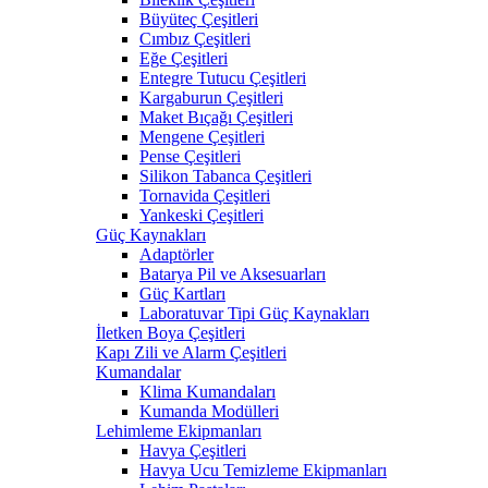
Büyüteç Çeşitleri
Cımbız Çeşitleri
Eğe Çeşitleri
Entegre Tutucu Çeşitleri
Kargaburun Çeşitleri
Maket Bıçağı Çeşitleri
Mengene Çeşitleri
Pense Çeşitleri
Silikon Tabanca Çeşitleri
Tornavida Çeşitleri
Yankeski Çeşitleri
Güç Kaynakları
Adaptörler
Batarya Pil ve Aksesuarları
Güç Kartları
Laboratuvar Tipi Güç Kaynakları
İletken Boya Çeşitleri
Kapı Zili ve Alarm Çeşitleri
Kumandalar
Klima Kumandaları
Kumanda Modülleri
Lehimleme Ekipmanları
Havya Çeşitleri
Havya Ucu Temizleme Ekipmanları