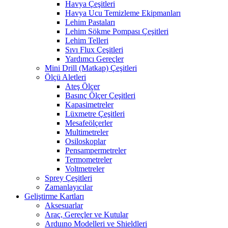
Havya Çeşitleri
Havya Ucu Temizleme Ekipmanları
Lehim Pastaları
Lehim Sökme Pompası Çeşitleri
Lehim Telleri
Sıvı Flux Çeşitleri
Yardımcı Gereçler
Mini Drill (Matkap) Çeşitleri
Ölçü Aletleri
Ateş Ölçer
Basınç Ölçer Çeşitleri
Kapasimetreler
Lüxmetre Çeşitleri
Mesafeölçerler
Multimetreler
Osiloskoplar
Pensampermetreler
Termometreler
Voltmetreler
Sprey Çeşitleri
Zamanlayıcılar
Geliştirme Kartları
Aksesuarlar
Araç, Gereçler ve Kutular
Arduıno Modelleri ve Shieldleri