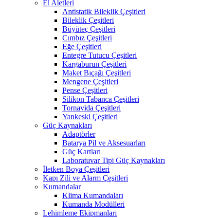
El Aletleri
Antistatik Bileklik Çeşitleri
Bileklik Çeşitleri
Büyüteç Çeşitleri
Cımbız Çeşitleri
Eğe Çeşitleri
Entegre Tutucu Çeşitleri
Kargaburun Çeşitleri
Maket Bıçağı Çeşitleri
Mengene Çeşitleri
Pense Çeşitleri
Silikon Tabanca Çeşitleri
Tornavida Çeşitleri
Yankeski Çeşitleri
Güç Kaynakları
Adaptörler
Batarya Pil ve Aksesuarları
Güç Kartları
Laboratuvar Tipi Güç Kaynakları
İletken Boya Çeşitleri
Kapı Zili ve Alarm Çeşitleri
Kumandalar
Klima Kumandaları
Kumanda Modülleri
Lehimleme Ekipmanları