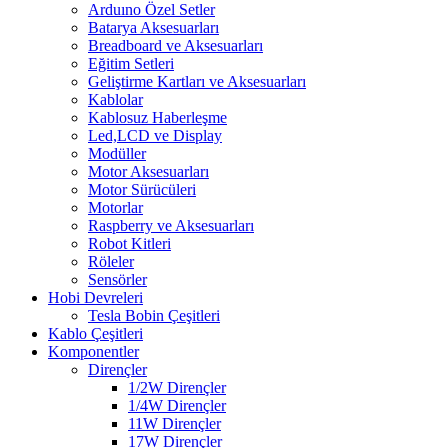
Arduıno Özel Setler
Batarya Aksesuarları
Breadboard ve Aksesuarları
Eğitim Setleri
Geliştirme Kartları ve Aksesuarları
Kablolar
Kablosuz Haberleşme
Led,LCD ve Display
Modüller
Motor Aksesuarları
Motor Sürücüleri
Motorlar
Raspberry ve Aksesuarları
Robot Kitleri
Röleler
Sensörler
Hobi Devreleri
Tesla Bobin Çeşitleri
Kablo Çeşitleri
Komponentler
Dirençler
1/2W Dirençler
1/4W Dirençler
11W Dirençler
17W Dirençler