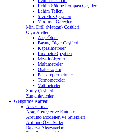
Lehim Pastaları
Lehim Sökme Pompası Çeşitleri
Lehim Telleri
Sıvı Flux Çeşitleri
Yardımcı Gereçler
Mini Drill (Matkap) Çeşitleri
Ölçü Aletleri
Ateş Ölçer
Basınç Ölçer Çeşitleri
Kapasimetreler
Lüxmetre Çeşitleri
Mesafeölçerler
Multimetreler
Osiloskoplar
Pensampermetreler
Termometreler
Voltmetreler
Sprey Çeşitleri
Zamanlayıcılar
Geliştirme Kartları
Aksesuarlar
Araç, Gereçler ve Kutular
Arduıno Modelleri ve Shieldleri
Arduıno Özel Setler
Batarya Aksesuarları