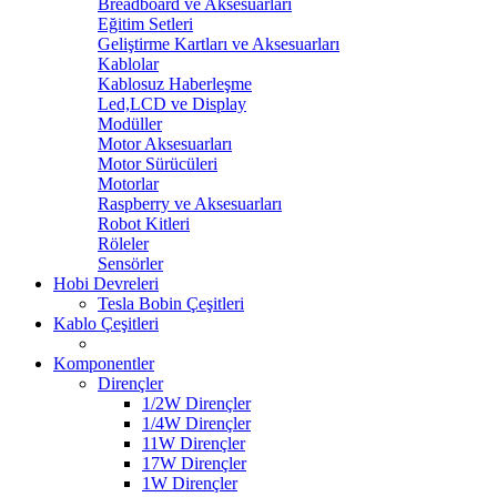
Breadboard ve Aksesuarları
Eğitim Setleri
Geliştirme Kartları ve Aksesuarları
Kablolar
Kablosuz Haberleşme
Led,LCD ve Display
Modüller
Motor Aksesuarları
Motor Sürücüleri
Motorlar
Raspberry ve Aksesuarları
Robot Kitleri
Röleler
Sensörler
Hobi Devreleri
Tesla Bobin Çeşitleri
Kablo Çeşitleri
Komponentler
Dirençler
1/2W Dirençler
1/4W Dirençler
11W Dirençler
17W Dirençler
1W Dirençler