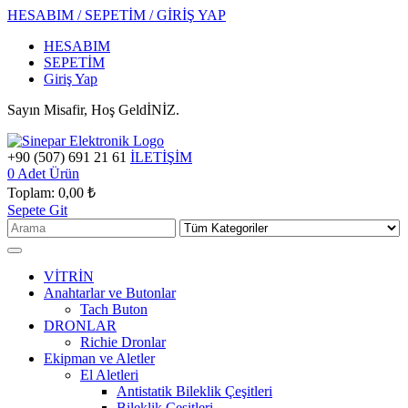
HESABIM / SEPETİM / GİRİŞ YAP
HESABIM
SEPETİM
Giriş Yap
Sayın Misafir, Hoş GeldİNİZ.
+90 (507) 691 21 61
İLETİŞİM
0
Adet Ürün
Toplam:
0,00 ₺
Sepete Git
VİTRİN
Anahtarlar ve Butonlar
Tach Buton
DRONLAR
Richie Dronlar
Ekipman ve Aletler
El Aletleri
Antistatik Bileklik Çeşitleri
Bileklik Çeşitleri