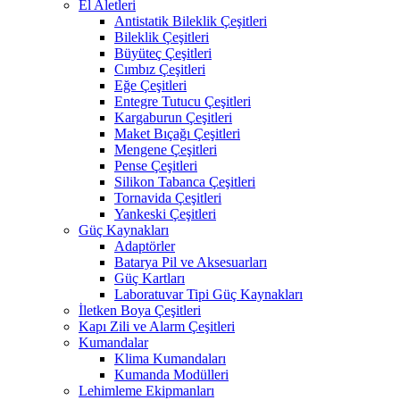
El Aletleri
Antistatik Bileklik Çeşitleri
Bileklik Çeşitleri
Büyüteç Çeşitleri
Cımbız Çeşitleri
Eğe Çeşitleri
Entegre Tutucu Çeşitleri
Kargaburun Çeşitleri
Maket Bıçağı Çeşitleri
Mengene Çeşitleri
Pense Çeşitleri
Silikon Tabanca Çeşitleri
Tornavida Çeşitleri
Yankeski Çeşitleri
Güç Kaynakları
Adaptörler
Batarya Pil ve Aksesuarları
Güç Kartları
Laboratuvar Tipi Güç Kaynakları
İletken Boya Çeşitleri
Kapı Zili ve Alarm Çeşitleri
Kumandalar
Klima Kumandaları
Kumanda Modülleri
Lehimleme Ekipmanları