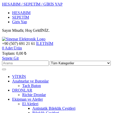
HESABIM / SEPETİM / GİRİŞ YAP
HESABIM
SEPETİM
Giriş Yap
Sayın Misafir, Hoş GeldİNİZ.
+90 (507) 691 21 61
İLETİŞİM
0
Adet Ürün
Toplam:
0,00 ₺
Sepete Git
VİTRİN
Anahtarlar ve Butonlar
Tach Buton
DRONLAR
Richie Dronlar
Ekipman ve Aletler
El Aletleri
Antistatik Bileklik Çeşitleri
Bileklik Çeşitleri