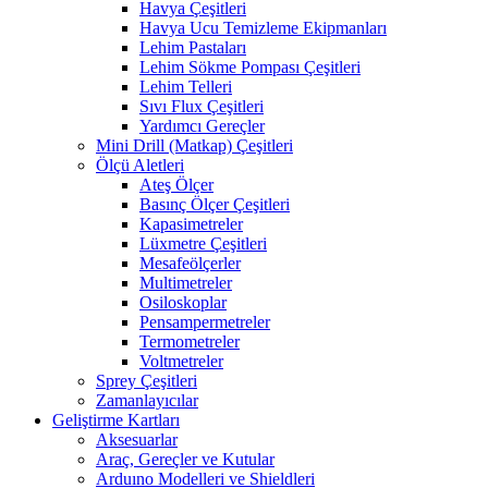
Havya Çeşitleri
Havya Ucu Temizleme Ekipmanları
Lehim Pastaları
Lehim Sökme Pompası Çeşitleri
Lehim Telleri
Sıvı Flux Çeşitleri
Yardımcı Gereçler
Mini Drill (Matkap) Çeşitleri
Ölçü Aletleri
Ateş Ölçer
Basınç Ölçer Çeşitleri
Kapasimetreler
Lüxmetre Çeşitleri
Mesafeölçerler
Multimetreler
Osiloskoplar
Pensampermetreler
Termometreler
Voltmetreler
Sprey Çeşitleri
Zamanlayıcılar
Geliştirme Kartları
Aksesuarlar
Araç, Gereçler ve Kutular
Arduıno Modelleri ve Shieldleri