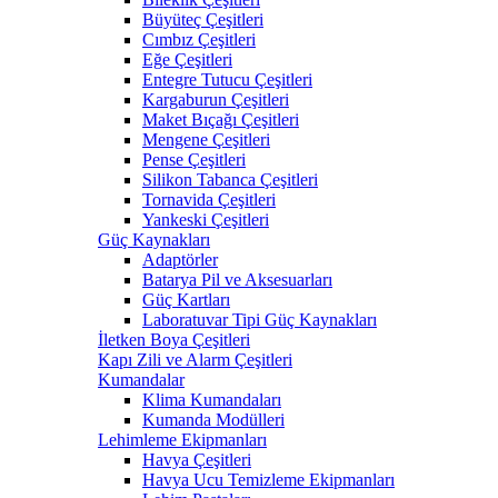
Büyüteç Çeşitleri
Cımbız Çeşitleri
Eğe Çeşitleri
Entegre Tutucu Çeşitleri
Kargaburun Çeşitleri
Maket Bıçağı Çeşitleri
Mengene Çeşitleri
Pense Çeşitleri
Silikon Tabanca Çeşitleri
Tornavida Çeşitleri
Yankeski Çeşitleri
Güç Kaynakları
Adaptörler
Batarya Pil ve Aksesuarları
Güç Kartları
Laboratuvar Tipi Güç Kaynakları
İletken Boya Çeşitleri
Kapı Zili ve Alarm Çeşitleri
Kumandalar
Klima Kumandaları
Kumanda Modülleri
Lehimleme Ekipmanları
Havya Çeşitleri
Havya Ucu Temizleme Ekipmanları