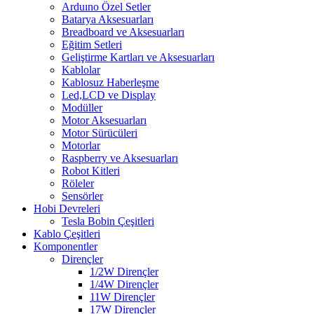
Arduıno Özel Setler
Batarya Aksesuarları
Breadboard ve Aksesuarları
Eğitim Setleri
Geliştirme Kartları ve Aksesuarları
Kablolar
Kablosuz Haberleşme
Led,LCD ve Display
Modüller
Motor Aksesuarları
Motor Sürücüleri
Motorlar
Raspberry ve Aksesuarları
Robot Kitleri
Röleler
Sensörler
Hobi Devreleri
Tesla Bobin Çeşitleri
Kablo Çeşitleri
Komponentler
Dirençler
1/2W Dirençler
1/4W Dirençler
11W Dirençler
17W Dirençler