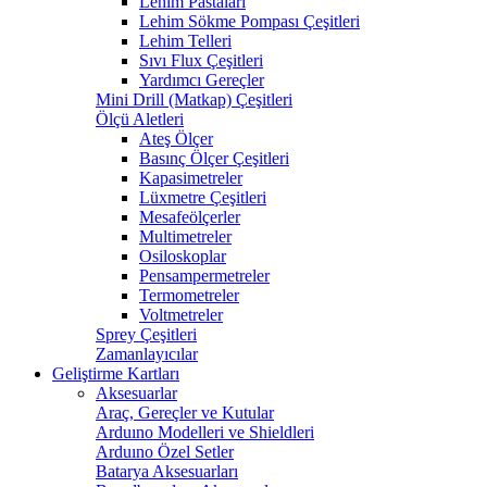
Lehim Pastaları
Lehim Sökme Pompası Çeşitleri
Lehim Telleri
Sıvı Flux Çeşitleri
Yardımcı Gereçler
Mini Drill (Matkap) Çeşitleri
Ölçü Aletleri
Ateş Ölçer
Basınç Ölçer Çeşitleri
Kapasimetreler
Lüxmetre Çeşitleri
Mesafeölçerler
Multimetreler
Osiloskoplar
Pensampermetreler
Termometreler
Voltmetreler
Sprey Çeşitleri
Zamanlayıcılar
Geliştirme Kartları
Aksesuarlar
Araç, Gereçler ve Kutular
Arduıno Modelleri ve Shieldleri
Arduıno Özel Setler
Batarya Aksesuarları