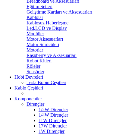
Breadboard ve Aksesuarları
Eğitim Setleri
Geliştirme Kartları ve Aksesuarları
Kablolar
Kablosuz Haberleşme
Led,LCD ve Display
Modüller
Motor Aksesuarları
Motor Sürücüleri
Motorlar
Raspberry ve Aksesuarları
Robot Kitleri
Röleler
Sensörler
Hobi Devreleri
Tesla Bobin Çeşitleri
Kablo Çeşitleri
Komponentler
Dirençler
1/2W Dirençler
1/4W Dirençler
11W Dirençler
17W Dirençler
1W Dirençler