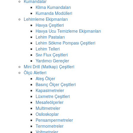
Kumandalar
Klima Kumandaları
Kumanda Modülleri
Lehimleme Ekipmanları
Havya Çeşitleri
Havya Ucu Temizleme Ekipmanları
Lehim Pastaları
Lehim Sökme Pompası Çeşitleri
Lehim Telleri
Sıvı Flux Çeşitleri
Yardımcı Gereçler
Mini Drill (Matkap) Çeşitleri
Ölçü Aletleri
Ateş Ölçer
Basınç Ölçer Çeşitleri
Kapasimetreler
Lüxmetre Çeşitleri
Mesafeölçerler
Multimetreler
Osiloskoplar
Pensampermetreler
Termometreler
Voltmetreler