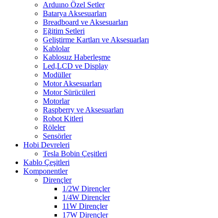
Arduıno Özel Setler
Batarya Aksesuarları
Breadboard ve Aksesuarları
Eğitim Setleri
Geliştirme Kartları ve Aksesuarları
Kablolar
Kablosuz Haberleşme
Led,LCD ve Display
Modüller
Motor Aksesuarları
Motor Sürücüleri
Motorlar
Raspberry ve Aksesuarları
Robot Kitleri
Röleler
Sensörler
Hobi Devreleri
Tesla Bobin Çeşitleri
Kablo Çeşitleri
Komponentler
Dirençler
1/2W Dirençler
1/4W Dirençler
11W Dirençler
17W Dirençler