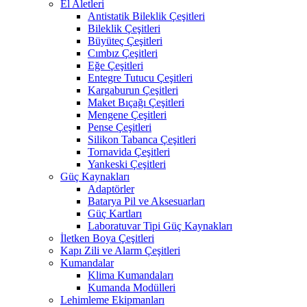
El Aletleri
Antistatik Bileklik Çeşitleri
Bileklik Çeşitleri
Büyüteç Çeşitleri
Cımbız Çeşitleri
Eğe Çeşitleri
Entegre Tutucu Çeşitleri
Kargaburun Çeşitleri
Maket Bıçağı Çeşitleri
Mengene Çeşitleri
Pense Çeşitleri
Silikon Tabanca Çeşitleri
Tornavida Çeşitleri
Yankeski Çeşitleri
Güç Kaynakları
Adaptörler
Batarya Pil ve Aksesuarları
Güç Kartları
Laboratuvar Tipi Güç Kaynakları
İletken Boya Çeşitleri
Kapı Zili ve Alarm Çeşitleri
Kumandalar
Klima Kumandaları
Kumanda Modülleri
Lehimleme Ekipmanları