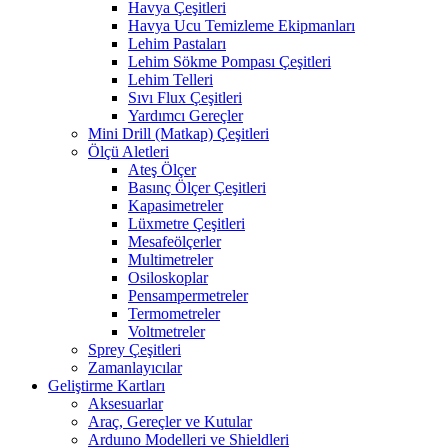
Havya Çeşitleri
Havya Ucu Temizleme Ekipmanları
Lehim Pastaları
Lehim Sökme Pompası Çeşitleri
Lehim Telleri
Sıvı Flux Çeşitleri
Yardımcı Gereçler
Mini Drill (Matkap) Çeşitleri
Ölçü Aletleri
Ateş Ölçer
Basınç Ölçer Çeşitleri
Kapasimetreler
Lüxmetre Çeşitleri
Mesafeölçerler
Multimetreler
Osiloskoplar
Pensampermetreler
Termometreler
Voltmetreler
Sprey Çeşitleri
Zamanlayıcılar
Geliştirme Kartları
Aksesuarlar
Araç, Gereçler ve Kutular
Arduıno Modelleri ve Shieldleri