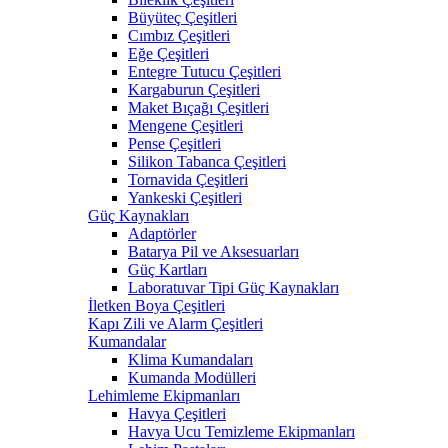
Büyüteç Çeşitleri
Cımbız Çeşitleri
Eğe Çeşitleri
Entegre Tutucu Çeşitleri
Kargaburun Çeşitleri
Maket Bıçağı Çeşitleri
Mengene Çeşitleri
Pense Çeşitleri
Silikon Tabanca Çeşitleri
Tornavida Çeşitleri
Yankeski Çeşitleri
Güç Kaynakları
Adaptörler
Batarya Pil ve Aksesuarları
Güç Kartları
Laboratuvar Tipi Güç Kaynakları
İletken Boya Çeşitleri
Kapı Zili ve Alarm Çeşitleri
Kumandalar
Klima Kumandaları
Kumanda Modülleri
Lehimleme Ekipmanları
Havya Çeşitleri
Havya Ucu Temizleme Ekipmanları