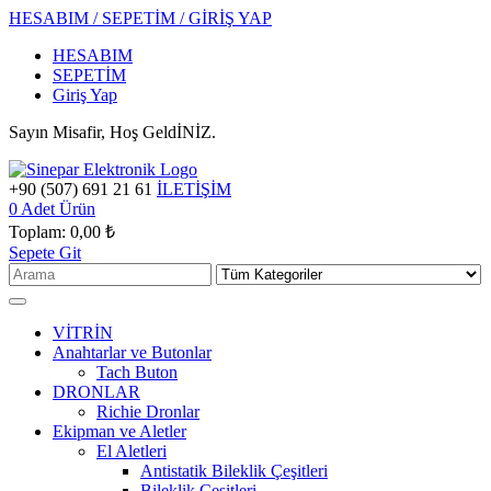
HESABIM / SEPETİM / GİRİŞ YAP
HESABIM
SEPETİM
Giriş Yap
Sayın Misafir, Hoş GeldİNİZ.
+90 (507) 691 21 61
İLETİŞİM
0
Adet Ürün
Toplam:
0,00 ₺
Sepete Git
VİTRİN
Anahtarlar ve Butonlar
Tach Buton
DRONLAR
Richie Dronlar
Ekipman ve Aletler
El Aletleri
Antistatik Bileklik Çeşitleri
Bileklik Çeşitleri