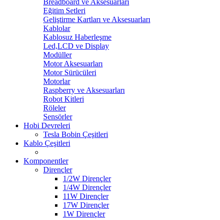
Breadboard ve Aksesuarları
Eğitim Setleri
Geliştirme Kartları ve Aksesuarları
Kablolar
Kablosuz Haberleşme
Led,LCD ve Display
Modüller
Motor Aksesuarları
Motor Sürücüleri
Motorlar
Raspberry ve Aksesuarları
Robot Kitleri
Röleler
Sensörler
Hobi Devreleri
Tesla Bobin Çeşitleri
Kablo Çeşitleri
Komponentler
Dirençler
1/2W Dirençler
1/4W Dirençler
11W Dirençler
17W Dirençler
1W Dirençler