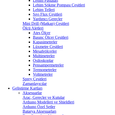
Lehim Pastaları
Lehim Sökme Pompası Çeşitleri
Lehim Telleri
Sıvı Flux Çeşitleri
Yardımcı Gereçler
Mini Drill (Matkap) Çeşitleri
Ölçü Aletleri
Ateş Ölçer
Basınç Ölçer Çeşitleri
Kapasimetreler
Lüxmetre Çeşitleri
Mesafeölçerler
Multimetreler
Osiloskoplar
Pensampermetreler
Termometreler
Voltmetreler
Sprey Çeşitleri
Zamanlayıcılar
Geliştirme Kartları
Aksesuarlar
Araç, Gereçler ve Kutular
Arduıno Modelleri ve Shieldleri
Arduıno Özel Setler
Batarya Aksesuarları