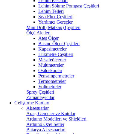
Lehim Pastaları
Lehim Sökme Pompası Çeşitleri
Lehim Telleri
Sıvı Flux Çeşitleri
Yardımcı Gereçler
Mini Drill (Matkap) Çeşitleri
Ölçü Aletleri
Ateş Ölçer
Basınç Ölçer Çeşitleri
Kapasimetreler
Lüxmetre Çeşitleri
Mesafeölçerler
Multimetreler
Osiloskoplar
Pensampermetreler
Termometreler
Voltmetreler
Sprey Çeşitleri
Zamanlayıcılar
Geliştirme Kartları
Aksesuarlar
Araç, Gereçler ve Kutular
Arduıno Modelleri ve Shieldleri
Arduıno Özel Setler
Batarya Aksesuarları