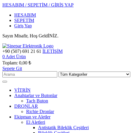
HESABIM / SEPETİM / GİRİŞ YAP
HESABIM
SEPETİM
Giriş Yap
Sayın Misafir, Hoş GeldİNİZ.
+90 (507) 691 21 61
İLETİŞİM
0
Adet Ürün
Toplam:
0,00 ₺
Sepete Git
VİTRİN
Anahtarlar ve Butonlar
Tach Buton
DRONLAR
Richie Dronlar
Ekipman ve Aletler
El Aletleri
Antistatik Bileklik Çeşitleri
Bileklik Çeşitleri