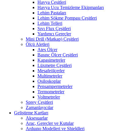
Havya Çeşitleri
Havya Ucu Temizleme Ekipmanları
Lehim Pastaları
Lehim Sökme Pompası Çeşitleri
Lehim Telleri
Sıvı Flux Çeşitleri
Yardımcı Gereçler
Mini Drill (Matkap) Çeşitleri
Ölçü Aletleri
Ateş Ölçer
Basınç Ölçer Çeşitleri
Kapasimetreler
Lüxmetre Çeşitleri
Mesafeölçerler
Multimetreler
Osiloskoplar
Pensampermetreler
Termometreler
Voltmetreler
Sprey Çeşitleri
Zamanlayıcılar
Geliştirme Kartları
Aksesuarlar
Araç, Gereçler ve Kutular
Arduıno Modelleri ve Shieldleri