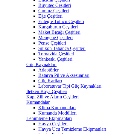
Büyüteç Çeşitleri
Cımbız Çeşitleri
Eğe Çeşitleri
Entegre Tutucu Çeşitleri
Kargaburun Çeşitleri
Maket Bıçağı Çeşitleri
Mengene Çeşitleri
Pense Çeşitleri
Silikon Tabanca Çeşitleri
Tornavida Çeşitleri
Yankeski Çeşitleri
Güç Kaynakları
Adaptörler
Batarya Pil ve Aksesuarları
Güç Kartları
Laboratuvar Tipi Güç Kaynakları
İletken Boya Çeşitleri
Kapı Zili ve Alarm Çeşitleri
Kumandalar
Klima Kumandaları
Kumanda Modülleri
Lehimleme Ekipmanları
Havya Çeşitleri
Havya Ucu Temizleme Ekipmanları