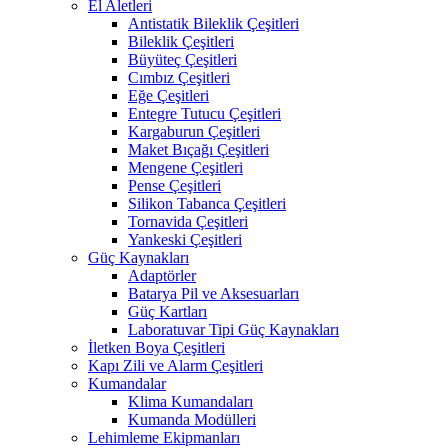
El Aletleri
Antistatik Bileklik Çeşitleri
Bileklik Çeşitleri
Büyüteç Çeşitleri
Cımbız Çeşitleri
Eğe Çeşitleri
Entegre Tutucu Çeşitleri
Kargaburun Çeşitleri
Maket Bıçağı Çeşitleri
Mengene Çeşitleri
Pense Çeşitleri
Silikon Tabanca Çeşitleri
Tornavida Çeşitleri
Yankeski Çeşitleri
Güç Kaynakları
Adaptörler
Batarya Pil ve Aksesuarları
Güç Kartları
Laboratuvar Tipi Güç Kaynakları
İletken Boya Çeşitleri
Kapı Zili ve Alarm Çeşitleri
Kumandalar
Klima Kumandaları
Kumanda Modülleri
Lehimleme Ekipmanları