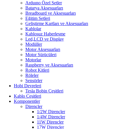
Arduıno Özel Setler
Batarya Aksesuarları
Breadboard ve Aksesuarları
Eğitim Setleri
Geliştirme Kartları ve Aksesuarları
Kablolar
Kablosuz Haberleşme
Led,LCD ve Display
Modüller
Motor Aksesuarları
Motor Sürücüleri
Motorlar
Raspberry ve Aksesuarları
Robot Kitleri
Röleler
Sensörler
Hobi Devreleri
Tesla Bobin Çeşitleri
Kablo Çeşitleri
Komponentler
Dirençler
1/2W Dirençler
1/4W Dirençler
11W Dirençler
17W Dirençler