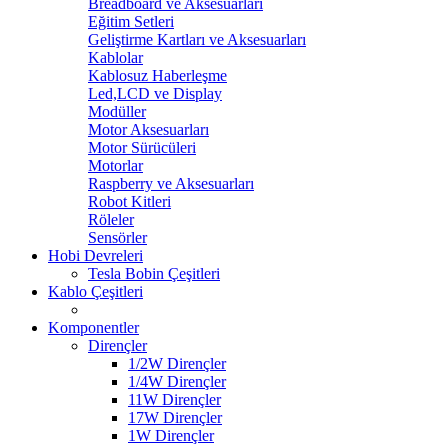
Breadboard ve Aksesuarları
Eğitim Setleri
Geliştirme Kartları ve Aksesuarları
Kablolar
Kablosuz Haberleşme
Led,LCD ve Display
Modüller
Motor Aksesuarları
Motor Sürücüleri
Motorlar
Raspberry ve Aksesuarları
Robot Kitleri
Röleler
Sensörler
Hobi Devreleri
Tesla Bobin Çeşitleri
Kablo Çeşitleri
Komponentler
Dirençler
1/2W Dirençler
1/4W Dirençler
11W Dirençler
17W Dirençler
1W Dirençler