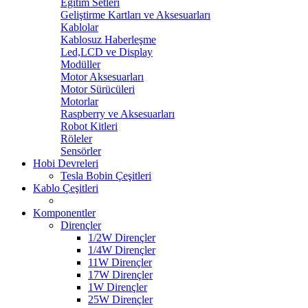
Eğitim Setleri
Geliştirme Kartları ve Aksesuarları
Kablolar
Kablosuz Haberleşme
Led,LCD ve Display
Modüller
Motor Aksesuarları
Motor Sürücüleri
Motorlar
Raspberry ve Aksesuarları
Robot Kitleri
Röleler
Sensörler
Hobi Devreleri
Tesla Bobin Çeşitleri
Kablo Çeşitleri
Komponentler
Dirençler
1/2W Dirençler
1/4W Dirençler
11W Dirençler
17W Dirençler
1W Dirençler
25W Dirençler