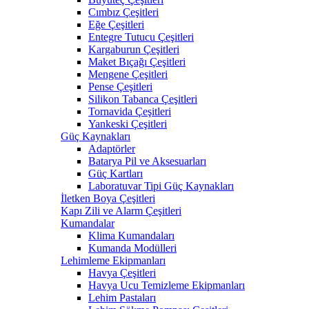
Cımbız Çeşitleri
Eğe Çeşitleri
Entegre Tutucu Çeşitleri
Kargaburun Çeşitleri
Maket Bıçağı Çeşitleri
Mengene Çeşitleri
Pense Çeşitleri
Silikon Tabanca Çeşitleri
Tornavida Çeşitleri
Yankeski Çeşitleri
Güç Kaynakları
Adaptörler
Batarya Pil ve Aksesuarları
Güç Kartları
Laboratuvar Tipi Güç Kaynakları
İletken Boya Çeşitleri
Kapı Zili ve Alarm Çeşitleri
Kumandalar
Klima Kumandaları
Kumanda Modülleri
Lehimleme Ekipmanları
Havya Çeşitleri
Havya Ucu Temizleme Ekipmanları
Lehim Pastaları