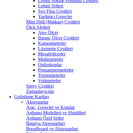
Lehim Sökme Pompası Çeşitleri
Lehim Telleri
Sıvı Flux Çeşitleri
Yardımcı Gereçler
Mini Drill (Matkap) Çeşitleri
Ölçü Aletleri
Ateş Ölçer
Basınç Ölçer Çeşitleri
Kapasimetreler
Lüxmetre Çeşitleri
Mesafeölçerler
Multimetreler
Osiloskoplar
Pensampermetreler
Termometreler
Voltmetreler
Sprey Çeşitleri
Zamanlayıcılar
Geliştirme Kartları
Aksesuarlar
Araç, Gereçler ve Kutular
Arduıno Modelleri ve Shieldleri
Arduıno Özel Setler
Batarya Aksesuarları
Breadboard ve Aksesuarları