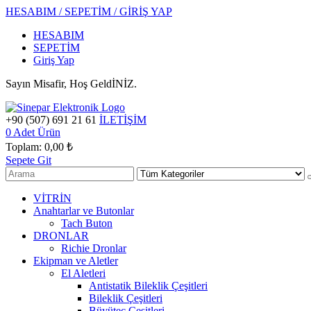
HESABIM / SEPETİM / GİRİŞ YAP
HESABIM
SEPETİM
Giriş Yap
Sayın Misafir, Hoş GeldİNİZ.
+90 (507) 691 21 61
İLETİŞİM
0
Adet Ürün
Toplam:
0,00 ₺
Sepete Git
VİTRİN
Anahtarlar ve Butonlar
Tach Buton
DRONLAR
Richie Dronlar
Ekipman ve Aletler
El Aletleri
Antistatik Bileklik Çeşitleri
Bileklik Çeşitleri
Büyüteç Çeşitleri