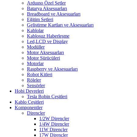
Arduıno Özel Setler
Batarya Aksesuarları
Breadboard ve Aksesuarları
Eğitim Setleri
Geliştirme Kartları ve Aksesuarları
Kablolar
Kablosuz Haberleşme
Led,LCD ve Display
Modüller
Motor Aksesuarları
Motor Sürücüleri
Motorlar
Raspberry ve Aksesuarları
Robot Kitleri
Röleler
Sensörler
Hobi Devreleri
Tesla Bobin Çeşitleri
Kablo Çeşitleri
Komponentler
Dirençler
1/2W Dirençler
1/4W Dirençler
11W Dirençler
17W Dirençler