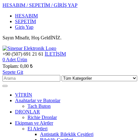
HESABIM / SEPETİM / GİRİŞ YAP
HESABIM
SEPETİM
Giriş Yap
Sayın Misafir, Hoş GeldİNİZ.
+90 (507) 691 21 61
İLETİŞİM
0
Adet Ürün
Toplam:
0,00 ₺
Sepete Git
VİTRİN
Anahtarlar ve Butonlar
Tach Buton
DRONLAR
Richie Dronlar
Ekipman ve Aletler
El Aletleri
Antistatik Bileklik Çeşitleri
Bileklik Çeşitleri