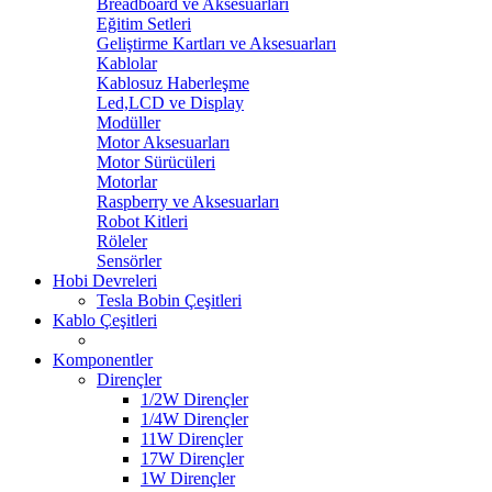
Breadboard ve Aksesuarları
Eğitim Setleri
Geliştirme Kartları ve Aksesuarları
Kablolar
Kablosuz Haberleşme
Led,LCD ve Display
Modüller
Motor Aksesuarları
Motor Sürücüleri
Motorlar
Raspberry ve Aksesuarları
Robot Kitleri
Röleler
Sensörler
Hobi Devreleri
Tesla Bobin Çeşitleri
Kablo Çeşitleri
Komponentler
Dirençler
1/2W Dirençler
1/4W Dirençler
11W Dirençler
17W Dirençler
1W Dirençler