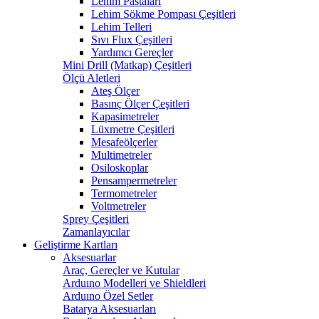
Lehim Pastaları
Lehim Sökme Pompası Çeşitleri
Lehim Telleri
Sıvı Flux Çeşitleri
Yardımcı Gereçler
Mini Drill (Matkap) Çeşitleri
Ölçü Aletleri
Ateş Ölçer
Basınç Ölçer Çeşitleri
Kapasimetreler
Lüxmetre Çeşitleri
Mesafeölçerler
Multimetreler
Osiloskoplar
Pensampermetreler
Termometreler
Voltmetreler
Sprey Çeşitleri
Zamanlayıcılar
Geliştirme Kartları
Aksesuarlar
Araç, Gereçler ve Kutular
Arduıno Modelleri ve Shieldleri
Arduıno Özel Setler
Batarya Aksesuarları