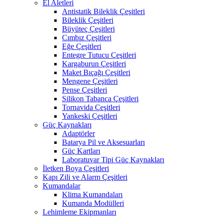
El Aletleri
Antistatik Bileklik Çeşitleri
Bileklik Çeşitleri
Büyüteç Çeşitleri
Cımbız Çeşitleri
Eğe Çeşitleri
Entegre Tutucu Çeşitleri
Kargaburun Çeşitleri
Maket Bıçağı Çeşitleri
Mengene Çeşitleri
Pense Çeşitleri
Silikon Tabanca Çeşitleri
Tornavida Çeşitleri
Yankeski Çeşitleri
Güç Kaynakları
Adaptörler
Batarya Pil ve Aksesuarları
Güç Kartları
Laboratuvar Tipi Güç Kaynakları
İletken Boya Çeşitleri
Kapı Zili ve Alarm Çeşitleri
Kumandalar
Klima Kumandaları
Kumanda Modülleri
Lehimleme Ekipmanları