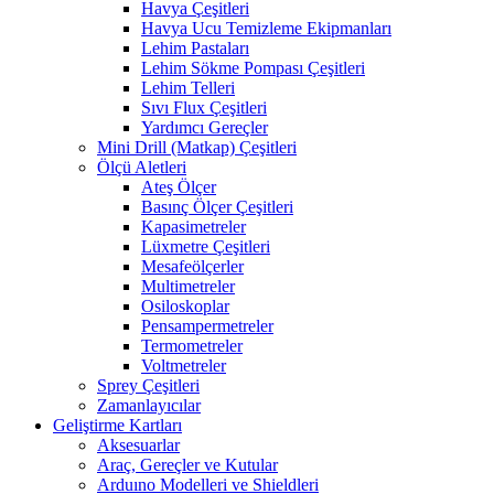
Havya Çeşitleri
Havya Ucu Temizleme Ekipmanları
Lehim Pastaları
Lehim Sökme Pompası Çeşitleri
Lehim Telleri
Sıvı Flux Çeşitleri
Yardımcı Gereçler
Mini Drill (Matkap) Çeşitleri
Ölçü Aletleri
Ateş Ölçer
Basınç Ölçer Çeşitleri
Kapasimetreler
Lüxmetre Çeşitleri
Mesafeölçerler
Multimetreler
Osiloskoplar
Pensampermetreler
Termometreler
Voltmetreler
Sprey Çeşitleri
Zamanlayıcılar
Geliştirme Kartları
Aksesuarlar
Araç, Gereçler ve Kutular
Arduıno Modelleri ve Shieldleri