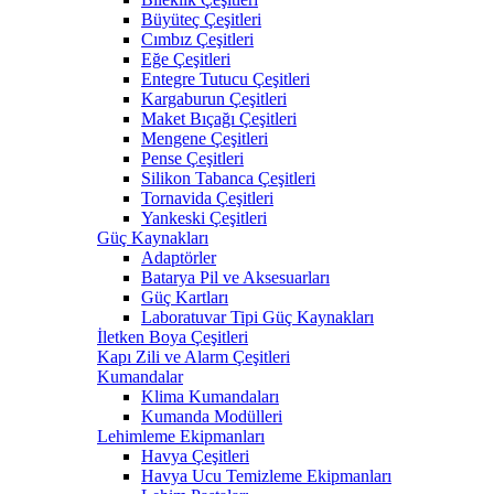
Büyüteç Çeşitleri
Cımbız Çeşitleri
Eğe Çeşitleri
Entegre Tutucu Çeşitleri
Kargaburun Çeşitleri
Maket Bıçağı Çeşitleri
Mengene Çeşitleri
Pense Çeşitleri
Silikon Tabanca Çeşitleri
Tornavida Çeşitleri
Yankeski Çeşitleri
Güç Kaynakları
Adaptörler
Batarya Pil ve Aksesuarları
Güç Kartları
Laboratuvar Tipi Güç Kaynakları
İletken Boya Çeşitleri
Kapı Zili ve Alarm Çeşitleri
Kumandalar
Klima Kumandaları
Kumanda Modülleri
Lehimleme Ekipmanları
Havya Çeşitleri
Havya Ucu Temizleme Ekipmanları