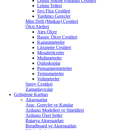
Lehim Sökme Pompası Çeşitleri
Lehim Telleri
Sıvı Flux Çeşitleri
Yardımcı Gereçler
Mini Drill (Matkap) Çeşitleri
Ölçü Aletleri
Ateş Ölçer
Basınç Ölçer Çeşitleri
Kapasimetreler
Lüxmetre Çeşitleri
Mesafeölçerler
Multimetreler
Osiloskoplar
Pensampermetreler
Termometreler
Voltmetreler
Sprey Çeşitleri
Zamanlayıcılar
Geliştirme Kartları
Aksesuarlar
Araç, Gereçler ve Kutular
Arduıno Modelleri ve Shieldleri
Arduıno Özel Setler
Batarya Aksesuarları
Breadboard ve Aksesuarları