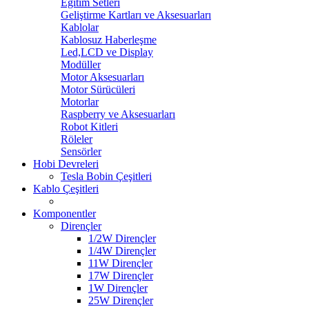
Eğitim Setleri
Geliştirme Kartları ve Aksesuarları
Kablolar
Kablosuz Haberleşme
Led,LCD ve Display
Modüller
Motor Aksesuarları
Motor Sürücüleri
Motorlar
Raspberry ve Aksesuarları
Robot Kitleri
Röleler
Sensörler
Hobi Devreleri
Tesla Bobin Çeşitleri
Kablo Çeşitleri
Komponentler
Dirençler
1/2W Dirençler
1/4W Dirençler
11W Dirençler
17W Dirençler
1W Dirençler
25W Dirençler