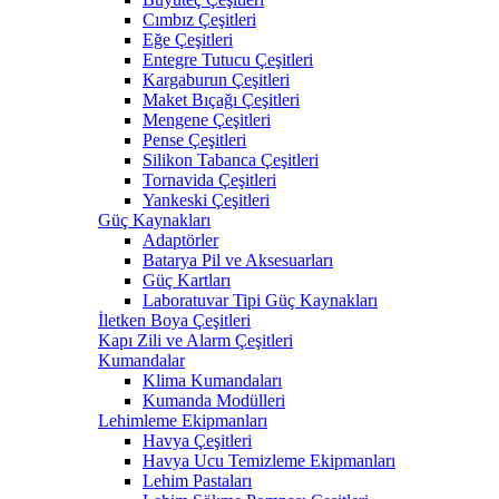
Cımbız Çeşitleri
Eğe Çeşitleri
Entegre Tutucu Çeşitleri
Kargaburun Çeşitleri
Maket Bıçağı Çeşitleri
Mengene Çeşitleri
Pense Çeşitleri
Silikon Tabanca Çeşitleri
Tornavida Çeşitleri
Yankeski Çeşitleri
Güç Kaynakları
Adaptörler
Batarya Pil ve Aksesuarları
Güç Kartları
Laboratuvar Tipi Güç Kaynakları
İletken Boya Çeşitleri
Kapı Zili ve Alarm Çeşitleri
Kumandalar
Klima Kumandaları
Kumanda Modülleri
Lehimleme Ekipmanları
Havya Çeşitleri
Havya Ucu Temizleme Ekipmanları
Lehim Pastaları