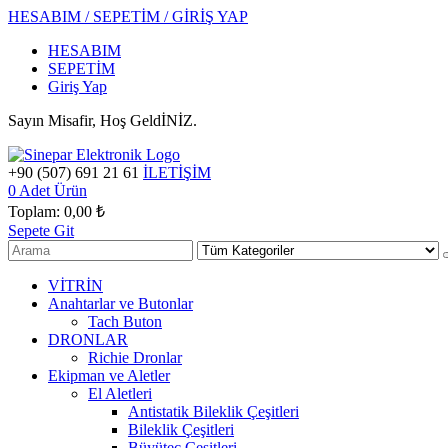
HESABIM / SEPETİM / GİRİŞ YAP
HESABIM
SEPETİM
Giriş Yap
Sayın Misafir, Hoş GeldİNİZ.
+90 (507) 691 21 61
İLETİŞİM
0
Adet Ürün
Toplam:
0,00 ₺
Sepete Git
VİTRİN
Anahtarlar ve Butonlar
Tach Buton
DRONLAR
Richie Dronlar
Ekipman ve Aletler
El Aletleri
Antistatik Bileklik Çeşitleri
Bileklik Çeşitleri
Büyüteç Çeşitleri