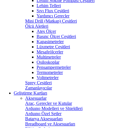
Lehim Sökme Pompası Çeşitleri
Lehim Telleri
Sıvı Flux Çeşitleri
Yardımcı Gereçler
Mini Drill (Matkap) Çeşitleri
Ölçü Aletleri
Ateş Ölçer
Basınç Ölçer Çeşitleri
Kapasimetreler
Lüxmetre Çeşitleri
Mesafeölçerler
Multimetreler
Osiloskoplar
Pensampermetreler
Termometreler
Voltmetreler
Sprey Çeşitleri
Zamanlayıcılar
Geliştirme Kartları
Aksesuarlar
Araç, Gereçler ve Kutular
Arduıno Modelleri ve Shieldleri
Arduıno Özel Setler
Batarya Aksesuarları
Breadboard ve Aksesuarları