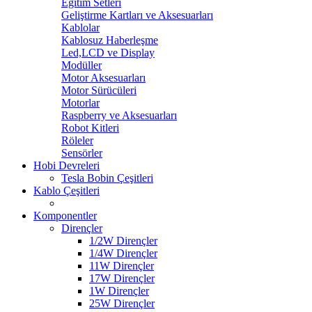
Eğitim Setleri
Geliştirme Kartları ve Aksesuarları
Kablolar
Kablosuz Haberleşme
Led,LCD ve Display
Modüller
Motor Aksesuarları
Motor Sürücüleri
Motorlar
Raspberry ve Aksesuarları
Robot Kitleri
Röleler
Sensörler
Hobi Devreleri
Tesla Bobin Çeşitleri
Kablo Çeşitleri
Komponentler
Dirençler
1/2W Dirençler
1/4W Dirençler
11W Dirençler
17W Dirençler
1W Dirençler
25W Dirençler