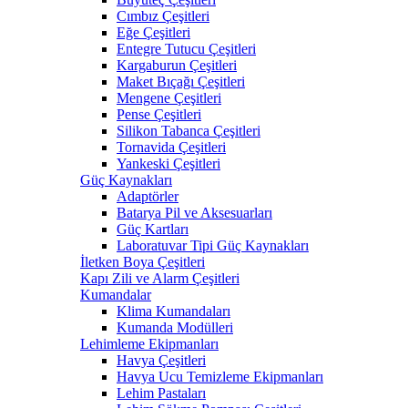
Cımbız Çeşitleri
Eğe Çeşitleri
Entegre Tutucu Çeşitleri
Kargaburun Çeşitleri
Maket Bıçağı Çeşitleri
Mengene Çeşitleri
Pense Çeşitleri
Silikon Tabanca Çeşitleri
Tornavida Çeşitleri
Yankeski Çeşitleri
Güç Kaynakları
Adaptörler
Batarya Pil ve Aksesuarları
Güç Kartları
Laboratuvar Tipi Güç Kaynakları
İletken Boya Çeşitleri
Kapı Zili ve Alarm Çeşitleri
Kumandalar
Klima Kumandaları
Kumanda Modülleri
Lehimleme Ekipmanları
Havya Çeşitleri
Havya Ucu Temizleme Ekipmanları
Lehim Pastaları