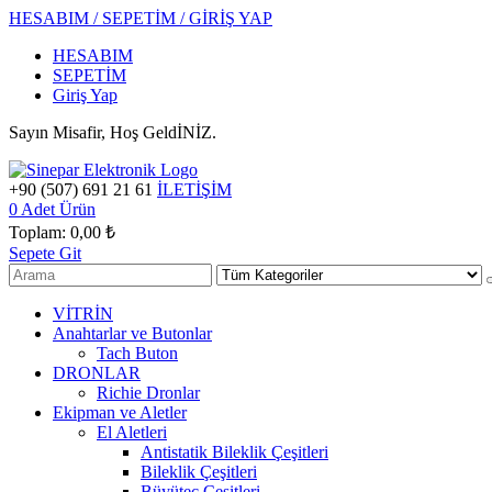
HESABIM / SEPETİM / GİRİŞ YAP
HESABIM
SEPETİM
Giriş Yap
Sayın Misafir, Hoş GeldİNİZ.
+90 (507) 691 21 61
İLETİŞİM
0
Adet Ürün
Toplam:
0,00 ₺
Sepete Git
VİTRİN
Anahtarlar ve Butonlar
Tach Buton
DRONLAR
Richie Dronlar
Ekipman ve Aletler
El Aletleri
Antistatik Bileklik Çeşitleri
Bileklik Çeşitleri
Büyüteç Çeşitleri