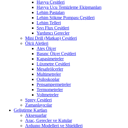
Havya Çeşitleri
Havya Ucu Temizleme Ekipmanları
Lehim Pastaları
Lehim Sökme Pompası Çeşitleri
Lehim Telleri
Sıvı Flux Çeşitleri
Yardımcı Gereçler
Mini Drill (Matkap) Çeşitleri
Ölçü Aletleri
Ateş Ölçer
Basınç Ölçer Çeşitleri
Kapasimetreler
Lüxmetre Çeşitleri
Mesafeölçerler
Multimetreler
Osiloskoplar
Pensampermetreler
Termometreler
Voltmetreler
Sprey Çeşitleri
Zamanlayıcılar
Geliştirme Kartları
Aksesuarlar
Araç, Gereçler ve Kutular
Arduıno Modelleri ve Shieldleri