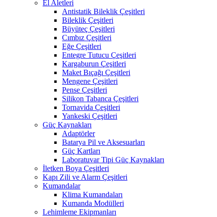
El Aletleri
Antistatik Bileklik Çeşitleri
Bileklik Çeşitleri
Büyüteç Çeşitleri
Cımbız Çeşitleri
Eğe Çeşitleri
Entegre Tutucu Çeşitleri
Kargaburun Çeşitleri
Maket Bıçağı Çeşitleri
Mengene Çeşitleri
Pense Çeşitleri
Silikon Tabanca Çeşitleri
Tornavida Çeşitleri
Yankeski Çeşitleri
Güç Kaynakları
Adaptörler
Batarya Pil ve Aksesuarları
Güç Kartları
Laboratuvar Tipi Güç Kaynakları
İletken Boya Çeşitleri
Kapı Zili ve Alarm Çeşitleri
Kumandalar
Klima Kumandaları
Kumanda Modülleri
Lehimleme Ekipmanları