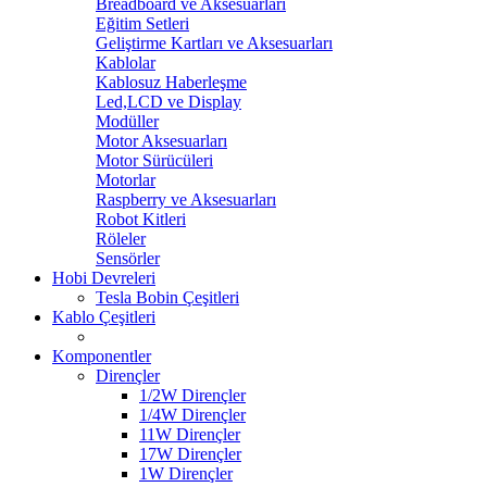
Breadboard ve Aksesuarları
Eğitim Setleri
Geliştirme Kartları ve Aksesuarları
Kablolar
Kablosuz Haberleşme
Led,LCD ve Display
Modüller
Motor Aksesuarları
Motor Sürücüleri
Motorlar
Raspberry ve Aksesuarları
Robot Kitleri
Röleler
Sensörler
Hobi Devreleri
Tesla Bobin Çeşitleri
Kablo Çeşitleri
Komponentler
Dirençler
1/2W Dirençler
1/4W Dirençler
11W Dirençler
17W Dirençler
1W Dirençler