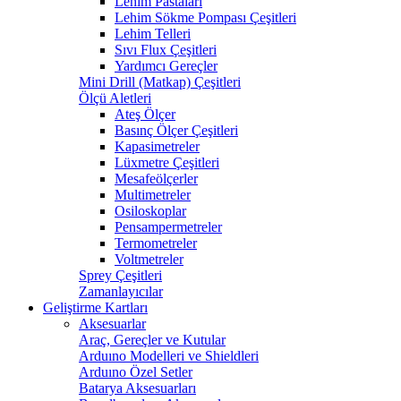
Lehim Pastaları
Lehim Sökme Pompası Çeşitleri
Lehim Telleri
Sıvı Flux Çeşitleri
Yardımcı Gereçler
Mini Drill (Matkap) Çeşitleri
Ölçü Aletleri
Ateş Ölçer
Basınç Ölçer Çeşitleri
Kapasimetreler
Lüxmetre Çeşitleri
Mesafeölçerler
Multimetreler
Osiloskoplar
Pensampermetreler
Termometreler
Voltmetreler
Sprey Çeşitleri
Zamanlayıcılar
Geliştirme Kartları
Aksesuarlar
Araç, Gereçler ve Kutular
Arduıno Modelleri ve Shieldleri
Arduıno Özel Setler
Batarya Aksesuarları