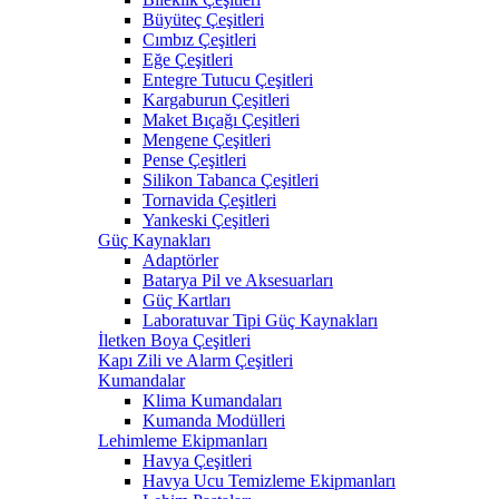
Büyüteç Çeşitleri
Cımbız Çeşitleri
Eğe Çeşitleri
Entegre Tutucu Çeşitleri
Kargaburun Çeşitleri
Maket Bıçağı Çeşitleri
Mengene Çeşitleri
Pense Çeşitleri
Silikon Tabanca Çeşitleri
Tornavida Çeşitleri
Yankeski Çeşitleri
Güç Kaynakları
Adaptörler
Batarya Pil ve Aksesuarları
Güç Kartları
Laboratuvar Tipi Güç Kaynakları
İletken Boya Çeşitleri
Kapı Zili ve Alarm Çeşitleri
Kumandalar
Klima Kumandaları
Kumanda Modülleri
Lehimleme Ekipmanları
Havya Çeşitleri
Havya Ucu Temizleme Ekipmanları