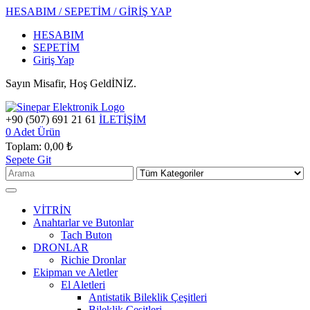
HESABIM / SEPETİM / GİRİŞ YAP
HESABIM
SEPETİM
Giriş Yap
Sayın Misafir, Hoş GeldİNİZ.
+90 (507) 691 21 61
İLETİŞİM
0
Adet Ürün
Toplam:
0,00 ₺
Sepete Git
VİTRİN
Anahtarlar ve Butonlar
Tach Buton
DRONLAR
Richie Dronlar
Ekipman ve Aletler
El Aletleri
Antistatik Bileklik Çeşitleri
Bileklik Çeşitleri