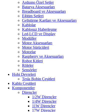
Arduıno Özel Setler
Batarya Aksesuarları
Breadboard ve Aksesuarları
Eğitim Setleri
Geliştirme Kartları ve Aksesuarları
Kablolar
Kablosuz Haberleşme
Led,LCD ve Display
Modüller
Motor Aksesuarları
Motor Sürücüleri
Motorlar
Raspberry ve Aksesuarları
Robot Kitleri
Röleler
Sensörler
Hobi Devreleri
Tesla Bobin Çeşitleri
Kablo Çeşitleri
Komponentler
Dirençler
1/2W Dirençler
1/4W Dirençler
11W Dirençler
17W Dirençler