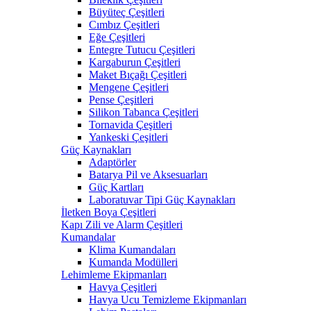
Büyüteç Çeşitleri
Cımbız Çeşitleri
Eğe Çeşitleri
Entegre Tutucu Çeşitleri
Kargaburun Çeşitleri
Maket Bıçağı Çeşitleri
Mengene Çeşitleri
Pense Çeşitleri
Silikon Tabanca Çeşitleri
Tornavida Çeşitleri
Yankeski Çeşitleri
Güç Kaynakları
Adaptörler
Batarya Pil ve Aksesuarları
Güç Kartları
Laboratuvar Tipi Güç Kaynakları
İletken Boya Çeşitleri
Kapı Zili ve Alarm Çeşitleri
Kumandalar
Klima Kumandaları
Kumanda Modülleri
Lehimleme Ekipmanları
Havya Çeşitleri
Havya Ucu Temizleme Ekipmanları