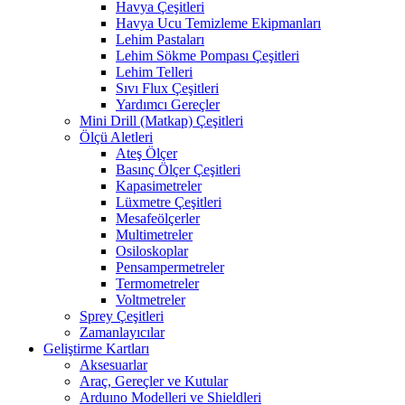
Havya Çeşitleri
Havya Ucu Temizleme Ekipmanları
Lehim Pastaları
Lehim Sökme Pompası Çeşitleri
Lehim Telleri
Sıvı Flux Çeşitleri
Yardımcı Gereçler
Mini Drill (Matkap) Çeşitleri
Ölçü Aletleri
Ateş Ölçer
Basınç Ölçer Çeşitleri
Kapasimetreler
Lüxmetre Çeşitleri
Mesafeölçerler
Multimetreler
Osiloskoplar
Pensampermetreler
Termometreler
Voltmetreler
Sprey Çeşitleri
Zamanlayıcılar
Geliştirme Kartları
Aksesuarlar
Araç, Gereçler ve Kutular
Arduıno Modelleri ve Shieldleri