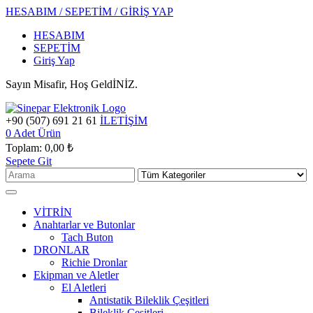
HESABIM / SEPETİM / GİRİŞ YAP
HESABIM
SEPETİM
Giriş Yap
Sayın Misafir, Hoş GeldİNİZ.
+90 (507) 691 21 61
İLETİŞİM
0
Adet Ürün
Toplam:
0,00 ₺
Sepete Git
VİTRİN
Anahtarlar ve Butonlar
Tach Buton
DRONLAR
Richie Dronlar
Ekipman ve Aletler
El Aletleri
Antistatik Bileklik Çeşitleri
Bileklik Çeşitleri