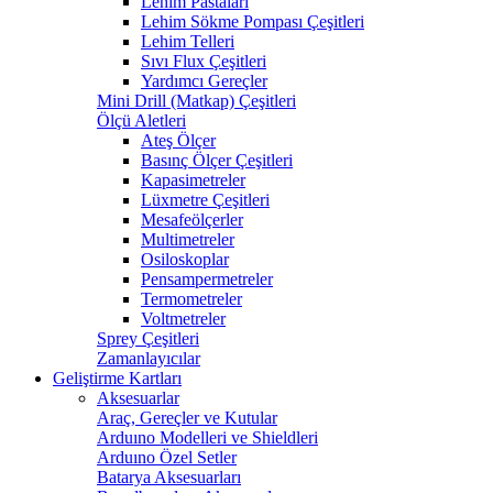
Lehim Pastaları
Lehim Sökme Pompası Çeşitleri
Lehim Telleri
Sıvı Flux Çeşitleri
Yardımcı Gereçler
Mini Drill (Matkap) Çeşitleri
Ölçü Aletleri
Ateş Ölçer
Basınç Ölçer Çeşitleri
Kapasimetreler
Lüxmetre Çeşitleri
Mesafeölçerler
Multimetreler
Osiloskoplar
Pensampermetreler
Termometreler
Voltmetreler
Sprey Çeşitleri
Zamanlayıcılar
Geliştirme Kartları
Aksesuarlar
Araç, Gereçler ve Kutular
Arduıno Modelleri ve Shieldleri
Arduıno Özel Setler
Batarya Aksesuarları