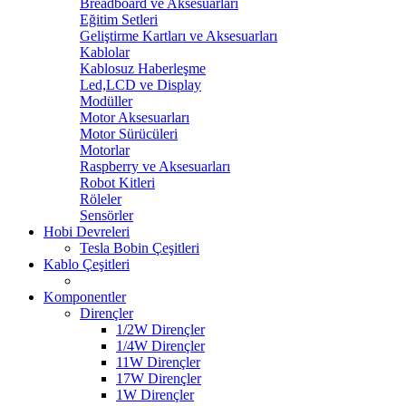
Breadboard ve Aksesuarları
Eğitim Setleri
Geliştirme Kartları ve Aksesuarları
Kablolar
Kablosuz Haberleşme
Led,LCD ve Display
Modüller
Motor Aksesuarları
Motor Sürücüleri
Motorlar
Raspberry ve Aksesuarları
Robot Kitleri
Röleler
Sensörler
Hobi Devreleri
Tesla Bobin Çeşitleri
Kablo Çeşitleri
Komponentler
Dirençler
1/2W Dirençler
1/4W Dirençler
11W Dirençler
17W Dirençler
1W Dirençler