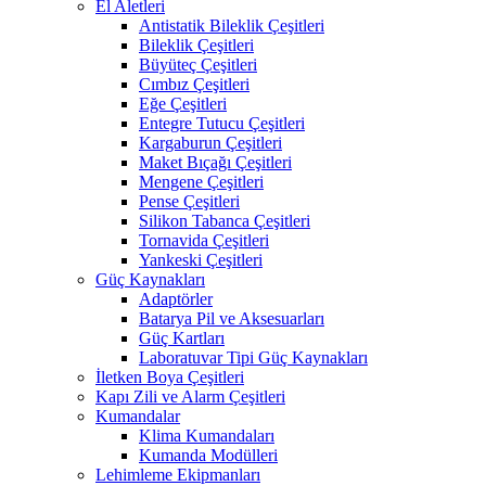
El Aletleri
Antistatik Bileklik Çeşitleri
Bileklik Çeşitleri
Büyüteç Çeşitleri
Cımbız Çeşitleri
Eğe Çeşitleri
Entegre Tutucu Çeşitleri
Kargaburun Çeşitleri
Maket Bıçağı Çeşitleri
Mengene Çeşitleri
Pense Çeşitleri
Silikon Tabanca Çeşitleri
Tornavida Çeşitleri
Yankeski Çeşitleri
Güç Kaynakları
Adaptörler
Batarya Pil ve Aksesuarları
Güç Kartları
Laboratuvar Tipi Güç Kaynakları
İletken Boya Çeşitleri
Kapı Zili ve Alarm Çeşitleri
Kumandalar
Klima Kumandaları
Kumanda Modülleri
Lehimleme Ekipmanları