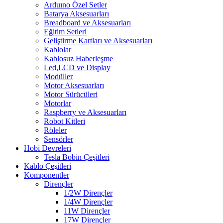
Arduıno Özel Setler
Batarya Aksesuarları
Breadboard ve Aksesuarları
Eğitim Setleri
Geliştirme Kartları ve Aksesuarları
Kablolar
Kablosuz Haberleşme
Led,LCD ve Display
Modüller
Motor Aksesuarları
Motor Sürücüleri
Motorlar
Raspberry ve Aksesuarları
Robot Kitleri
Röleler
Sensörler
Hobi Devreleri
Tesla Bobin Çeşitleri
Kablo Çeşitleri
Komponentler
Dirençler
1/2W Dirençler
1/4W Dirençler
11W Dirençler
17W Dirençler