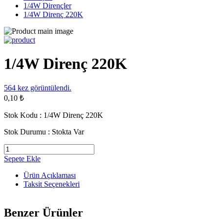
1/4W Dirençler
1/4W Direnç 220K
1/4W Direnç 220K
564
kez görüntülendi.
0,10 ₺
Stok Kodu :
1/4W Direnç 220K
Stok Durumu :
Stokta Var
Sepete Ekle
Ürün Açıklaması
Taksit Seçenekleri
Benzer Ürünler