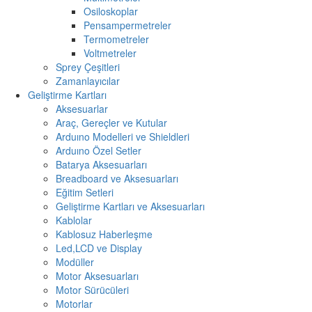
Osiloskoplar
Pensampermetreler
Termometreler
Voltmetreler
Sprey Çeşitleri
Zamanlayıcılar
Geliştirme Kartları
Aksesuarlar
Araç, Gereçler ve Kutular
Arduıno Modelleri ve Shieldleri
Arduıno Özel Setler
Batarya Aksesuarları
Breadboard ve Aksesuarları
Eğitim Setleri
Geliştirme Kartları ve Aksesuarları
Kablolar
Kablosuz Haberleşme
Led,LCD ve Display
Modüller
Motor Aksesuarları
Motor Sürücüleri
Motorlar