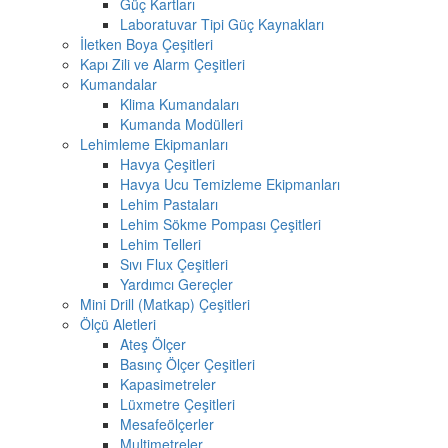
Güç Kartları
Laboratuvar Tipi Güç Kaynakları
İletken Boya Çeşitleri
Kapı Zili ve Alarm Çeşitleri
Kumandalar
Klima Kumandaları
Kumanda Modülleri
Lehimleme Ekipmanları
Havya Çeşitleri
Havya Ucu Temizleme Ekipmanları
Lehim Pastaları
Lehim Sökme Pompası Çeşitleri
Lehim Telleri
Sıvı Flux Çeşitleri
Yardımcı Gereçler
Mini Drill (Matkap) Çeşitleri
Ölçü Aletleri
Ateş Ölçer
Basınç Ölçer Çeşitleri
Kapasimetreler
Lüxmetre Çeşitleri
Mesafeölçerler
Multimetreler