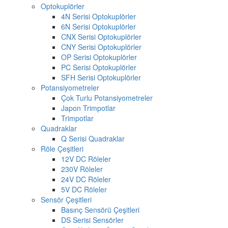
Optokuplörler
4N Serisi Optokuplörler
6N Serisi Optokuplörler
CNX Serisi Optokuplörler
CNY Serisi Optokuplörler
OP Serisi Optokuplörler
PC Serisi Optokuplörler
SFH Serisi Optokuplörler
Potansiyometreler
Çok Turlu Potansiyometreler
Japon Trimpotlar
Trimpotlar
Quadraklar
Q Serisi Quadraklar
Röle Çeşitleri
12V DC Röleler
230V Röleler
24V DC Röleler
5V DC Röleler
Sensör Çeşitleri
Basınç Sensörü Çeşitleri
DS Serisi Sensörler