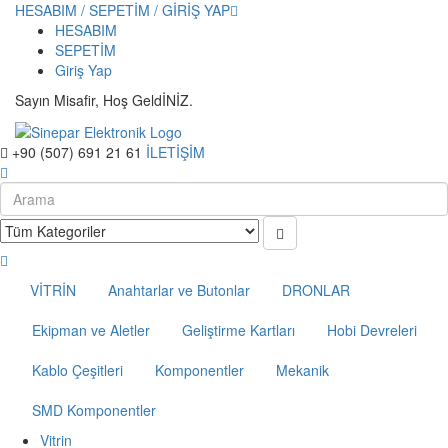
HESABIM / SEPETİM / GİRİŞ YAP
HESABIM
SEPETİM
Giriş Yap
Sayın Misafir, Hoş GeldİNİZ.
+90 (507) 691 21 61
İLETİŞİM
VİTRİN
Anahtarlar ve Butonlar
DRONLAR
Ekipman ve Aletler
Geliştirme Kartları
Hobi Devreleri
Kablo Çeşitleri
Komponentler
Mekanik
SMD Komponentler
Vitrin