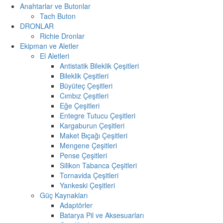
Anahtarlar ve Butonlar
Tach Buton
DRONLAR
Richie Dronlar
Ekipman ve Aletler
El Aletleri
Antistatik Bileklik Çeşitleri
Bileklik Çeşitleri
Büyüteç Çeşitleri
Cımbız Çeşitleri
Eğe Çeşitleri
Entegre Tutucu Çeşitleri
Kargaburun Çeşitleri
Maket Bıçağı Çeşitleri
Mengene Çeşitleri
Pense Çeşitleri
Silikon Tabanca Çeşitleri
Tornavida Çeşitleri
Yankeski Çeşitleri
Güç Kaynakları
Adaptörler
Batarya Pil ve Aksesuarları