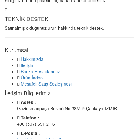
Aldığınız ürünün paketini açmadan iade edebilirsiniz.
TEKNİK DESTEK
Satınalmış olduğunuz ürün hakkında teknik destek.
Kurumsal
Hakkımızda
İletişim
Banka Hesaplarımız
Ürün İadesi
Mesafeli Satış Sözleşmesi
İletişim Bİlgilerimiz
Adres :
Gaziosmanpaşa Bulvarı No:38/Z-9 Çankaya-İZMİR
Telefon :
+90 (507) 691 21 61
E-Posta :