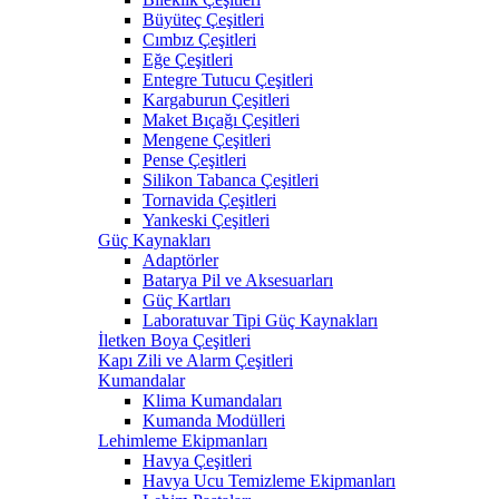
Büyüteç Çeşitleri
Cımbız Çeşitleri
Eğe Çeşitleri
Entegre Tutucu Çeşitleri
Kargaburun Çeşitleri
Maket Bıçağı Çeşitleri
Mengene Çeşitleri
Pense Çeşitleri
Silikon Tabanca Çeşitleri
Tornavida Çeşitleri
Yankeski Çeşitleri
Güç Kaynakları
Adaptörler
Batarya Pil ve Aksesuarları
Güç Kartları
Laboratuvar Tipi Güç Kaynakları
İletken Boya Çeşitleri
Kapı Zili ve Alarm Çeşitleri
Kumandalar
Klima Kumandaları
Kumanda Modülleri
Lehimleme Ekipmanları
Havya Çeşitleri
Havya Ucu Temizleme Ekipmanları