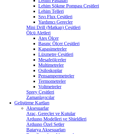
Lehim Pastaları
Lehim Sökme Pompası Çeşitleri
Lehim Telleri
Sıvı Flux Çeşitleri
Yardımcı Gereçler
Mini Drill (Matkap) Çeşitleri
Ölçü Aletleri
Ateş Ölçer
Basınç Ölçer Çeşitleri
Kapasimetreler
Lüxmetre Çeşitleri
Mesafeölçerler
Multimetreler
Osiloskoplar
Pensampermetreler
Termometreler
Voltmetreler
Sprey Çeşitleri
Zamanlayıcılar
Geliştirme Kartları
Aksesuarlar
Araç, Gereçler ve Kutular
Arduıno Modelleri ve Shieldleri
Arduıno Özel Setler
Batarya Aksesuarları