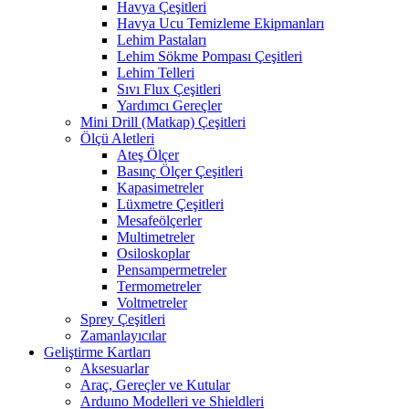
Havya Çeşitleri
Havya Ucu Temizleme Ekipmanları
Lehim Pastaları
Lehim Sökme Pompası Çeşitleri
Lehim Telleri
Sıvı Flux Çeşitleri
Yardımcı Gereçler
Mini Drill (Matkap) Çeşitleri
Ölçü Aletleri
Ateş Ölçer
Basınç Ölçer Çeşitleri
Kapasimetreler
Lüxmetre Çeşitleri
Mesafeölçerler
Multimetreler
Osiloskoplar
Pensampermetreler
Termometreler
Voltmetreler
Sprey Çeşitleri
Zamanlayıcılar
Geliştirme Kartları
Aksesuarlar
Araç, Gereçler ve Kutular
Arduıno Modelleri ve Shieldleri