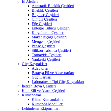
El Aletleri
Antistatik Bileklik Çeşitleri
Bileklik Çeşitleri
Büyüteç Çeşitleri
Cımbız Çeşitleri
Eğe Çeşitleri
Entegre Tutucu Çeşitleri
Kargaburun Çeşitleri
Maket Bıçağı Çeşitleri
Mengene Çeşitleri
Pense Çeşitleri
Silikon Tabanca Çeşitleri
Tornavida Çeşitleri
Yankeski Çeşitleri
Güç Kaynakları
Adaptörler
Batarya Pil ve Aksesuarları
Güç Kartları
Laboratuvar Tipi Güç Kaynakları
İletken Boya Çeşitleri
Kapı Zili ve Alarm Çeşitleri
Kumandalar
Klima Kumandaları
Kumanda Modülleri
Lehimleme Ekipmanları