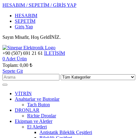
HESABIM / SEPETİM / GİRİŞ YAP
HESABIM
SEPETİM
Giriş Yap
Sayın Misafir, Hoş GeldİNİZ.
+90 (507) 691 21 61
İLETİŞİM
0
Adet Ürün
Toplam:
0,00 ₺
Sepete Git
VİTRİN
Anahtarlar ve Butonlar
Tach Buton
DRONLAR
Richie Dronlar
Ekipman ve Aletler
El Aletleri
Antistatik Bileklik Çeşitleri
Bileklik Çeşitleri