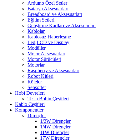
Arduıno Özel Setler
Batarya Aksesuarları
Breadboard ve Aksesuarları
Eğitim Setleri
Geliştirme Kartları ve Aksesuarları
Kablolar
Kablosuz Haberleşme
Led,LCD ve Display
Modüller
Motor Aksesuarları
Motor Sürücüleri
Motorlar
Raspberry ve Aksesuarları
Robot Kitleri
Röleler
Sensörler
Hobi Devreleri
Tesla Bobin Çeşitleri
Kablo Çeşitleri
Komponentler
Dirençler
1/2W Dirençler
1/4W Dirençler
11W Dirençler
17W Dirençler