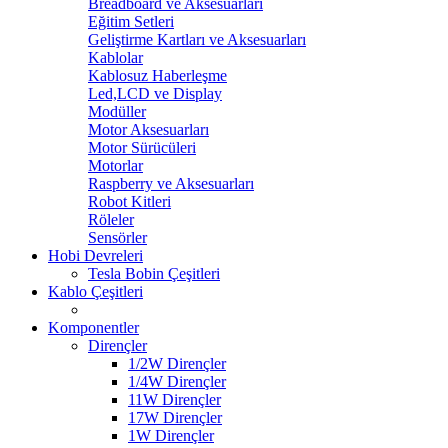
Breadboard ve Aksesuarları
Eğitim Setleri
Geliştirme Kartları ve Aksesuarları
Kablolar
Kablosuz Haberleşme
Led,LCD ve Display
Modüller
Motor Aksesuarları
Motor Sürücüleri
Motorlar
Raspberry ve Aksesuarları
Robot Kitleri
Röleler
Sensörler
Hobi Devreleri
Tesla Bobin Çeşitleri
Kablo Çeşitleri
Komponentler
Dirençler
1/2W Dirençler
1/4W Dirençler
11W Dirençler
17W Dirençler
1W Dirençler