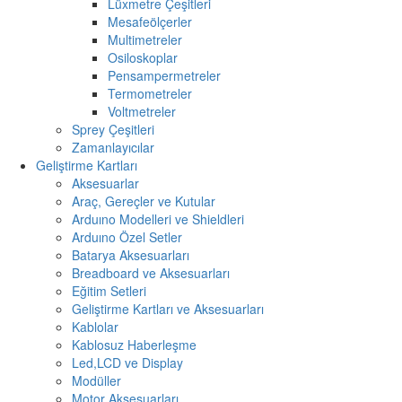
Lüxmetre Çeşitleri
Mesafeölçerler
Multimetreler
Osiloskoplar
Pensampermetreler
Termometreler
Voltmetreler
Sprey Çeşitleri
Zamanlayıcılar
Geliştirme Kartları
Aksesuarlar
Araç, Gereçler ve Kutular
Arduıno Modelleri ve Shieldleri
Arduıno Özel Setler
Batarya Aksesuarları
Breadboard ve Aksesuarları
Eğitim Setleri
Geliştirme Kartları ve Aksesuarları
Kablolar
Kablosuz Haberleşme
Led,LCD ve Display
Modüller
Motor Aksesuarları