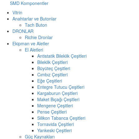
SMD Komponentler
Vitrin
Anahtarlar ve Butonlar
Tach Buton
DRONLAR
Richie Dronlar
Ekipman ve Aletler
El Aletleri
Antistatik Bileklik Çeşitleri
Bileklik Çeşitleri
Büyüteç Çeşitleri
Cımbız Çeşitleri
Eğe Çeşitleri
Entegre Tutucu Çeşitleri
Kargaburun Çeşitleri
Maket Bıçağı Çeşitleri
Mengene Çeşitleri
Pense Çeşitleri
Silikon Tabanca Çeşitleri
Tornavida Çeşitleri
Yankeski Çeşitleri
Güç Kaynakları