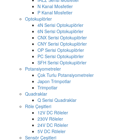
N Kanal Mosfetler
P Kanal Mosfetler
Optokuplörler
4N Serisi Optokuplörler
6N Serisi Optokuplörler
CNX Serisi Optokuplörler
CNY Serisi Optokuplörler
OP Serisi Optokuplörler
PC Serisi Optokuplörler
SFH Serisi Optokuplörler
Potansiyometreler
Çok Turlu Potansiyometreler
Japon Trimpotlar
Trimpotlar
Quadraklar
Q Serisi Quadraklar
Röle Çeşitleri
12V DC Röleler
230V Röleler
24V DC Röleler
5V DC Röleler
Sensör Çeşitleri