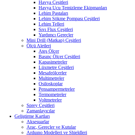
Havya Çeşitleri
Havya Ucu Temizleme Ekipmanları
Lehim Pastaları
Lehim Sökme Pompası Çeşitleri
Lehim Telleri
Sıvı Flux Çeşitleri
Yardımcı Gereçler
Mini Drill (Matkap) Çeşitleri
Ölçü Aletleri
Ateş Ölçer
Basınç Ölçer Çeşitleri
Kapasimetreler
Lüxmetre Çeşitleri
Mesafeölçerler
Multimetreler
Osiloskoplar
Pensampermetreler
Termometreler
Voltmetreler
Sprey Çeşitleri
Zamanlayıcılar
Geliştirme Kartları
Aksesuarlar
Araç, Gereçler ve Kutular
Arduıno Modelleri ve Shieldleri