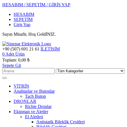
HESABIM / SEPETİM / GİRİŞ YAP
HESABIM
SEPETİM
Giriş Yap
Sayın Misafir, Hoş GeldİNİZ.
+90 (507) 691 21 61
İLETİŞİM
0
Adet Ürün
Toplam:
0,00 ₺
Sepete Git
VİTRİN
Anahtarlar ve Butonlar
Tach Buton
DRONLAR
Richie Dronlar
Ekipman ve Aletler
El Aletleri
Antistatik Bileklik Çeşitleri
Bileklik Çeşitleri