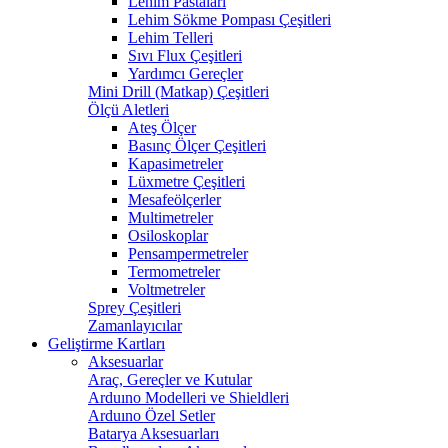
Lehim Pastaları
Lehim Sökme Pompası Çeşitleri
Lehim Telleri
Sıvı Flux Çeşitleri
Yardımcı Gereçler
Mini Drill (Matkap) Çeşitleri
Ölçü Aletleri
Ateş Ölçer
Basınç Ölçer Çeşitleri
Kapasimetreler
Lüxmetre Çeşitleri
Mesafeölçerler
Multimetreler
Osiloskoplar
Pensampermetreler
Termometreler
Voltmetreler
Sprey Çeşitleri
Zamanlayıcılar
Geliştirme Kartları
Aksesuarlar
Araç, Gereçler ve Kutular
Arduıno Modelleri ve Shieldleri
Arduıno Özel Setler
Batarya Aksesuarları