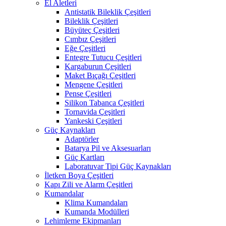
El Aletleri
Antistatik Bileklik Çeşitleri
Bileklik Çeşitleri
Büyüteç Çeşitleri
Cımbız Çeşitleri
Eğe Çeşitleri
Entegre Tutucu Çeşitleri
Kargaburun Çeşitleri
Maket Bıçağı Çeşitleri
Mengene Çeşitleri
Pense Çeşitleri
Silikon Tabanca Çeşitleri
Tornavida Çeşitleri
Yankeski Çeşitleri
Güç Kaynakları
Adaptörler
Batarya Pil ve Aksesuarları
Güç Kartları
Laboratuvar Tipi Güç Kaynakları
İletken Boya Çeşitleri
Kapı Zili ve Alarm Çeşitleri
Kumandalar
Klima Kumandaları
Kumanda Modülleri
Lehimleme Ekipmanları