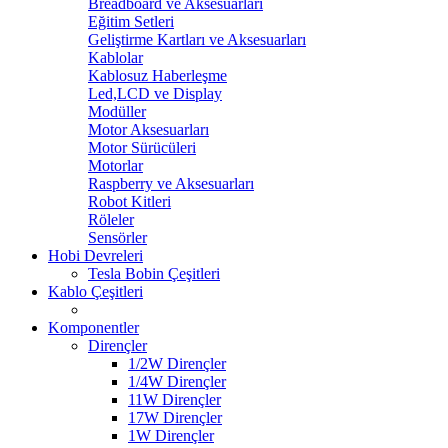
Breadboard ve Aksesuarları
Eğitim Setleri
Geliştirme Kartları ve Aksesuarları
Kablolar
Kablosuz Haberleşme
Led,LCD ve Display
Modüller
Motor Aksesuarları
Motor Sürücüleri
Motorlar
Raspberry ve Aksesuarları
Robot Kitleri
Röleler
Sensörler
Hobi Devreleri
Tesla Bobin Çeşitleri
Kablo Çeşitleri
Komponentler
Dirençler
1/2W Dirençler
1/4W Dirençler
11W Dirençler
17W Dirençler
1W Dirençler