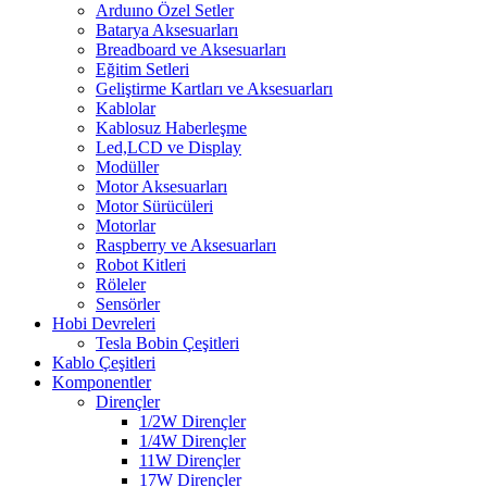
Arduıno Özel Setler
Batarya Aksesuarları
Breadboard ve Aksesuarları
Eğitim Setleri
Geliştirme Kartları ve Aksesuarları
Kablolar
Kablosuz Haberleşme
Led,LCD ve Display
Modüller
Motor Aksesuarları
Motor Sürücüleri
Motorlar
Raspberry ve Aksesuarları
Robot Kitleri
Röleler
Sensörler
Hobi Devreleri
Tesla Bobin Çeşitleri
Kablo Çeşitleri
Komponentler
Dirençler
1/2W Dirençler
1/4W Dirençler
11W Dirençler
17W Dirençler