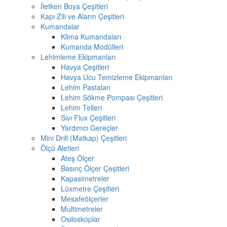
İletken Boya Çeşitleri
Kapı Zili ve Alarm Çeşitleri
Kumandalar
Klima Kumandaları
Kumanda Modülleri
Lehimleme Ekipmanları
Havya Çeşitleri
Havya Ucu Temizleme Ekipmanları
Lehim Pastaları
Lehim Sökme Pompası Çeşitleri
Lehim Telleri
Sıvı Flux Çeşitleri
Yardımcı Gereçler
Mini Drill (Matkap) Çeşitleri
Ölçü Aletleri
Ateş Ölçer
Basınç Ölçer Çeşitleri
Kapasimetreler
Lüxmetre Çeşitleri
Mesafeölçerler
Multimetreler
Osiloskoplar