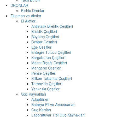
DRONLAR
Richie Dronlar
Ekipman ve Aletler
El Aletleri
Antistatik Bileklik Çeşitleri
Bileklik Çeşitleri
Büyüteç Çeşitleri
Cımbız Çeşitleri
Eğe Çeşitleri
Entegre Tutucu Çeşitleri
Kargaburun Çeşitleri
Maket Bıçağı Çeşitleri
Mengene Çeşitleri
Pense Çeşitleri
Silikon Tabanca Çeşitleri
Tornavida Çeşitleri
Yankeski Çeşitleri
Güç Kaynakları
Adaptörler
Batarya Pil ve Aksesuarları
Güç Kartları
Laboratuvar Tipi Güç Kaynakları