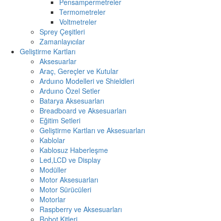
Pensampermetreler
Termometreler
Voltmetreler
Sprey Çeşitleri
Zamanlayıcılar
Geliştirme Kartları
Aksesuarlar
Araç, Gereçler ve Kutular
Arduıno Modelleri ve Shieldleri
Arduıno Özel Setler
Batarya Aksesuarları
Breadboard ve Aksesuarları
Eğitim Setleri
Geliştirme Kartları ve Aksesuarları
Kablolar
Kablosuz Haberleşme
Led,LCD ve Display
Modüller
Motor Aksesuarları
Motor Sürücüleri
Motorlar
Raspberry ve Aksesuarları
Robot Kitleri