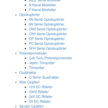
N Kanal Mosfetler
P Kanal Mosfetler
Optokuplörler
4N Serisi Optokuplörler
6N Serisi Optokuplörler
CNX Serisi Optokuplörler
CNY Serisi Optokuplörler
OP Serisi Optokuplörler
PC Serisi Optokuplörler
SFH Serisi Optokuplörler
Potansiyometreler
Çok Turlu Potansiyometreler
Japon Trimpotlar
Trimpotlar
Quadraklar
Q Serisi Quadraklar
Röle Çeşitleri
12V DC Röleler
230V Röleler
24V DC Röleler
5V DC Röleler
Sensör Çeşitleri