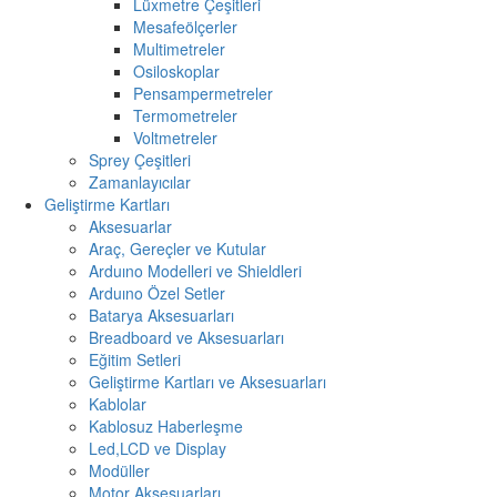
Lüxmetre Çeşitleri
Mesafeölçerler
Multimetreler
Osiloskoplar
Pensampermetreler
Termometreler
Voltmetreler
Sprey Çeşitleri
Zamanlayıcılar
Geliştirme Kartları
Aksesuarlar
Araç, Gereçler ve Kutular
Arduıno Modelleri ve Shieldleri
Arduıno Özel Setler
Batarya Aksesuarları
Breadboard ve Aksesuarları
Eğitim Setleri
Geliştirme Kartları ve Aksesuarları
Kablolar
Kablosuz Haberleşme
Led,LCD ve Display
Modüller
Motor Aksesuarları