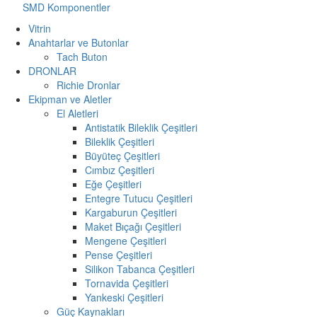
SMD Komponentler
Vitrin
Anahtarlar ve Butonlar
Tach Buton
DRONLAR
Richie Dronlar
Ekipman ve Aletler
El Aletleri
Antistatik Bileklik Çeşitleri
Bileklik Çeşitleri
Büyüteç Çeşitleri
Cımbız Çeşitleri
Eğe Çeşitleri
Entegre Tutucu Çeşitleri
Kargaburun Çeşitleri
Maket Bıçağı Çeşitleri
Mengene Çeşitleri
Pense Çeşitleri
Silikon Tabanca Çeşitleri
Tornavida Çeşitleri
Yankeski Çeşitleri
Güç Kaynakları