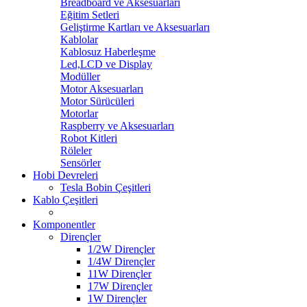
Breadboard ve Aksesuarları
Eğitim Setleri
Geliştirme Kartları ve Aksesuarları
Kablolar
Kablosuz Haberleşme
Led,LCD ve Display
Modüller
Motor Aksesuarları
Motor Sürücüleri
Motorlar
Raspberry ve Aksesuarları
Robot Kitleri
Röleler
Sensörler
Hobi Devreleri
Tesla Bobin Çeşitleri
Kablo Çeşitleri
Komponentler
Dirençler
1/2W Dirençler
1/4W Dirençler
11W Dirençler
17W Dirençler
1W Dirençler