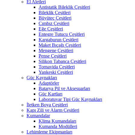
El Aletleri
Antistatik Bileklik Çeşitleri
Bileklik Çeşitleri
Büyüteç Çeşitleri
Cımbız Çeşitleri
Eğe Çeşitleri
Entegre Tutucu Çeşitleri
Kargaburun Çeşitleri
Maket Bıçağı Çeşitleri
Mengene Çeşitleri
Pense Çeşitleri
Silikon Tabanca Çeşitleri
Tornavida Çeşitleri
Yankeski Çeşitleri
Güç Kaynakları
Adaptörler
Batarya Pil ve Aksesuarları
Güç Kartları
Laboratuvar Tipi Güç Kaynakları
İletken Boya Çeşitleri
Kapı Zili ve Alarm Çeşitleri
Kumandalar
Klima Kumandaları
Kumanda Modülleri
Lehimleme Ekipmanları