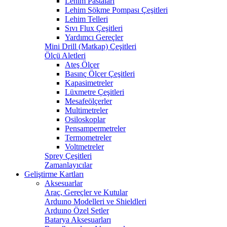
Lehim Pastaları
Lehim Sökme Pompası Çeşitleri
Lehim Telleri
Sıvı Flux Çeşitleri
Yardımcı Gereçler
Mini Drill (Matkap) Çeşitleri
Ölçü Aletleri
Ateş Ölçer
Basınç Ölçer Çeşitleri
Kapasimetreler
Lüxmetre Çeşitleri
Mesafeölçerler
Multimetreler
Osiloskoplar
Pensampermetreler
Termometreler
Voltmetreler
Sprey Çeşitleri
Zamanlayıcılar
Geliştirme Kartları
Aksesuarlar
Araç, Gereçler ve Kutular
Arduıno Modelleri ve Shieldleri
Arduıno Özel Setler
Batarya Aksesuarları