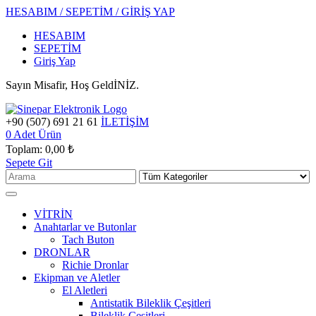
HESABIM / SEPETİM / GİRİŞ YAP
HESABIM
SEPETİM
Giriş Yap
Sayın Misafir, Hoş GeldİNİZ.
+90 (507) 691 21 61
İLETİŞİM
0
Adet Ürün
Toplam:
0,00 ₺
Sepete Git
VİTRİN
Anahtarlar ve Butonlar
Tach Buton
DRONLAR
Richie Dronlar
Ekipman ve Aletler
El Aletleri
Antistatik Bileklik Çeşitleri
Bileklik Çeşitleri