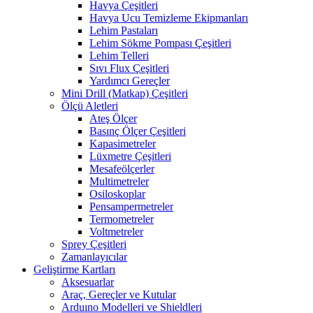
Havya Çeşitleri
Havya Ucu Temizleme Ekipmanları
Lehim Pastaları
Lehim Sökme Pompası Çeşitleri
Lehim Telleri
Sıvı Flux Çeşitleri
Yardımcı Gereçler
Mini Drill (Matkap) Çeşitleri
Ölçü Aletleri
Ateş Ölçer
Basınç Ölçer Çeşitleri
Kapasimetreler
Lüxmetre Çeşitleri
Mesafeölçerler
Multimetreler
Osiloskoplar
Pensampermetreler
Termometreler
Voltmetreler
Sprey Çeşitleri
Zamanlayıcılar
Geliştirme Kartları
Aksesuarlar
Araç, Gereçler ve Kutular
Arduıno Modelleri ve Shieldleri