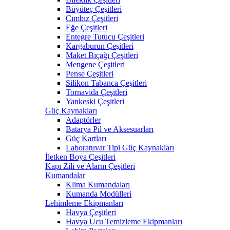
Büyüteç Çeşitleri
Cımbız Çeşitleri
Eğe Çeşitleri
Entegre Tutucu Çeşitleri
Kargaburun Çeşitleri
Maket Bıçağı Çeşitleri
Mengene Çeşitleri
Pense Çeşitleri
Silikon Tabanca Çeşitleri
Tornavida Çeşitleri
Yankeski Çeşitleri
Güç Kaynakları
Adaptörler
Batarya Pil ve Aksesuarları
Güç Kartları
Laboratuvar Tipi Güç Kaynakları
İletken Boya Çeşitleri
Kapı Zili ve Alarm Çeşitleri
Kumandalar
Klima Kumandaları
Kumanda Modülleri
Lehimleme Ekipmanları
Havya Çeşitleri
Havya Ucu Temizleme Ekipmanları