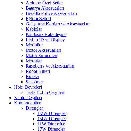
Arduıno Özel Setler
Batarya Aksesuarları
Breadboard ve Aksesuarları
Eğitim Setleri
Geliştirme Kartları ve Aksesuarları
Kablolar
Kablosuz Haberleşme
Led,LCD ve Display
Modüller
Motor Aksesuarları
Motor Sürücüleri
Motorlar
Raspberry ve Aksesuarları
Robot Kitleri
Röleler
Sensörler
Hobi Devreleri
Tesla Bobin Çeşitleri
Kablo Çeşitleri
Komponentler
Dirençler
1/2W Dirençler
1/4W Dirençler
11W Dirençler
17W Dirençler