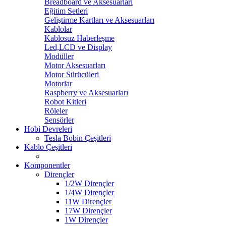
Breadboard ve Aksesuarları
Eğitim Setleri
Geliştirme Kartları ve Aksesuarları
Kablolar
Kablosuz Haberleşme
Led,LCD ve Display
Modüller
Motor Aksesuarları
Motor Sürücüleri
Motorlar
Raspberry ve Aksesuarları
Robot Kitleri
Röleler
Sensörler
Hobi Devreleri
Tesla Bobin Çeşitleri
Kablo Çeşitleri
Komponentler
Dirençler
1/2W Dirençler
1/4W Dirençler
11W Dirençler
17W Dirençler
1W Dirençler