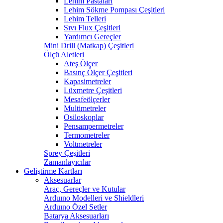
Lehim Pastaları
Lehim Sökme Pompası Çeşitleri
Lehim Telleri
Sıvı Flux Çeşitleri
Yardımcı Gereçler
Mini Drill (Matkap) Çeşitleri
Ölçü Aletleri
Ateş Ölçer
Basınç Ölçer Çeşitleri
Kapasimetreler
Lüxmetre Çeşitleri
Mesafeölçerler
Multimetreler
Osiloskoplar
Pensampermetreler
Termometreler
Voltmetreler
Sprey Çeşitleri
Zamanlayıcılar
Geliştirme Kartları
Aksesuarlar
Araç, Gereçler ve Kutular
Arduıno Modelleri ve Shieldleri
Arduıno Özel Setler
Batarya Aksesuarları