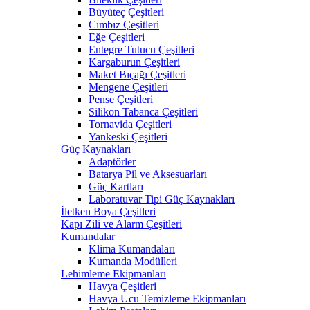
Büyüteç Çeşitleri
Cımbız Çeşitleri
Eğe Çeşitleri
Entegre Tutucu Çeşitleri
Kargaburun Çeşitleri
Maket Bıçağı Çeşitleri
Mengene Çeşitleri
Pense Çeşitleri
Silikon Tabanca Çeşitleri
Tornavida Çeşitleri
Yankeski Çeşitleri
Güç Kaynakları
Adaptörler
Batarya Pil ve Aksesuarları
Güç Kartları
Laboratuvar Tipi Güç Kaynakları
İletken Boya Çeşitleri
Kapı Zili ve Alarm Çeşitleri
Kumandalar
Klima Kumandaları
Kumanda Modülleri
Lehimleme Ekipmanları
Havya Çeşitleri
Havya Ucu Temizleme Ekipmanları