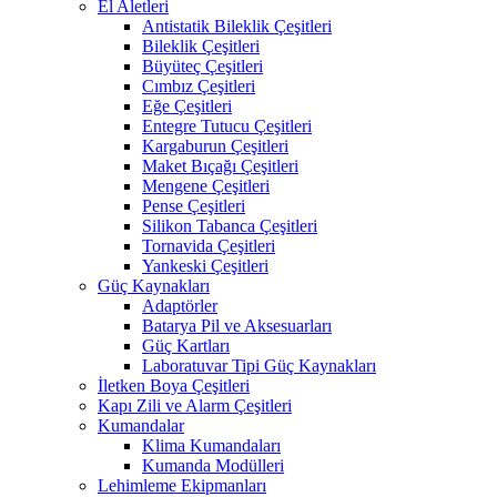
El Aletleri
Antistatik Bileklik Çeşitleri
Bileklik Çeşitleri
Büyüteç Çeşitleri
Cımbız Çeşitleri
Eğe Çeşitleri
Entegre Tutucu Çeşitleri
Kargaburun Çeşitleri
Maket Bıçağı Çeşitleri
Mengene Çeşitleri
Pense Çeşitleri
Silikon Tabanca Çeşitleri
Tornavida Çeşitleri
Yankeski Çeşitleri
Güç Kaynakları
Adaptörler
Batarya Pil ve Aksesuarları
Güç Kartları
Laboratuvar Tipi Güç Kaynakları
İletken Boya Çeşitleri
Kapı Zili ve Alarm Çeşitleri
Kumandalar
Klima Kumandaları
Kumanda Modülleri
Lehimleme Ekipmanları