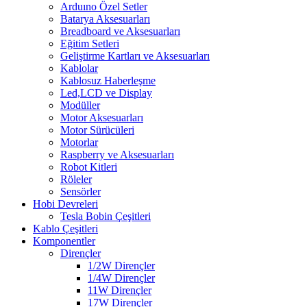
Arduıno Özel Setler
Batarya Aksesuarları
Breadboard ve Aksesuarları
Eğitim Setleri
Geliştirme Kartları ve Aksesuarları
Kablolar
Kablosuz Haberleşme
Led,LCD ve Display
Modüller
Motor Aksesuarları
Motor Sürücüleri
Motorlar
Raspberry ve Aksesuarları
Robot Kitleri
Röleler
Sensörler
Hobi Devreleri
Tesla Bobin Çeşitleri
Kablo Çeşitleri
Komponentler
Dirençler
1/2W Dirençler
1/4W Dirençler
11W Dirençler
17W Dirençler