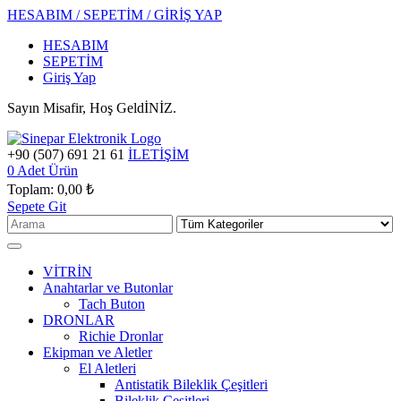
HESABIM / SEPETİM / GİRİŞ YAP
HESABIM
SEPETİM
Giriş Yap
Sayın Misafir, Hoş GeldİNİZ.
+90 (507) 691 21 61
İLETİŞİM
0
Adet Ürün
Toplam:
0,00 ₺
Sepete Git
VİTRİN
Anahtarlar ve Butonlar
Tach Buton
DRONLAR
Richie Dronlar
Ekipman ve Aletler
El Aletleri
Antistatik Bileklik Çeşitleri
Bileklik Çeşitleri