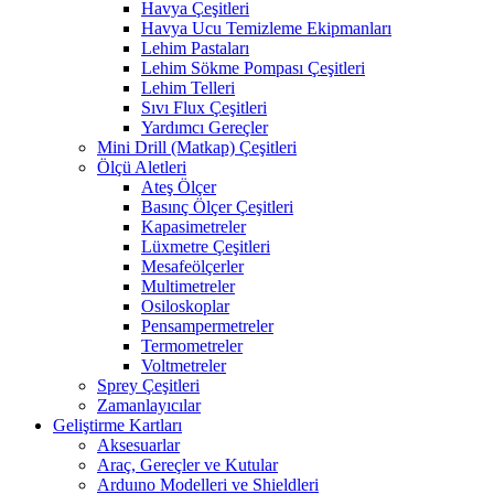
Havya Çeşitleri
Havya Ucu Temizleme Ekipmanları
Lehim Pastaları
Lehim Sökme Pompası Çeşitleri
Lehim Telleri
Sıvı Flux Çeşitleri
Yardımcı Gereçler
Mini Drill (Matkap) Çeşitleri
Ölçü Aletleri
Ateş Ölçer
Basınç Ölçer Çeşitleri
Kapasimetreler
Lüxmetre Çeşitleri
Mesafeölçerler
Multimetreler
Osiloskoplar
Pensampermetreler
Termometreler
Voltmetreler
Sprey Çeşitleri
Zamanlayıcılar
Geliştirme Kartları
Aksesuarlar
Araç, Gereçler ve Kutular
Arduıno Modelleri ve Shieldleri