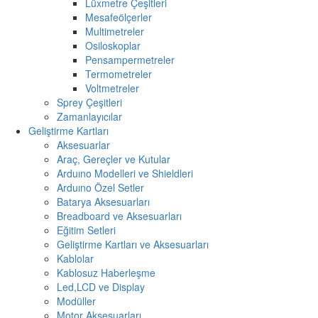
Lüxmetre Çeşitleri
Mesafeölçerler
Multimetreler
Osiloskoplar
Pensampermetreler
Termometreler
Voltmetreler
Sprey Çeşitleri
Zamanlayıcılar
Geliştirme Kartları
Aksesuarlar
Araç, Gereçler ve Kutular
Arduıno Modelleri ve Shieldleri
Arduıno Özel Setler
Batarya Aksesuarları
Breadboard ve Aksesuarları
Eğitim Setleri
Geliştirme Kartları ve Aksesuarları
Kablolar
Kablosuz Haberleşme
Led,LCD ve Display
Modüller
Motor Aksesuarları