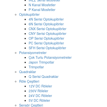
N Kanal Mosfetler
P Kanal Mosfetler
Optokuplörler
4N Serisi Optokuplörler
6N Serisi Optokuplörler
CNX Serisi Optokuplörler
CNY Serisi Optokuplörler
OP Serisi Optokuplörler
PC Serisi Optokuplörler
SFH Serisi Optokuplörler
Potansiyometreler
Çok Turlu Potansiyometreler
Japon Trimpotlar
Trimpotlar
Quadraklar
Q Serisi Quadraklar
Röle Çeşitleri
12V DC Röleler
230V Röleler
24V DC Röleler
5V DC Röleler
Sensör Çeşitleri