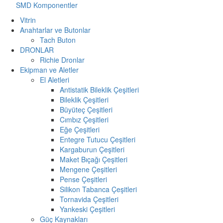
SMD Komponentler
Vitrin
Anahtarlar ve Butonlar
Tach Buton
DRONLAR
Richie Dronlar
Ekipman ve Aletler
El Aletleri
Antistatik Bileklik Çeşitleri
Bileklik Çeşitleri
Büyüteç Çeşitleri
Cımbız Çeşitleri
Eğe Çeşitleri
Entegre Tutucu Çeşitleri
Kargaburun Çeşitleri
Maket Bıçağı Çeşitleri
Mengene Çeşitleri
Pense Çeşitleri
Silikon Tabanca Çeşitleri
Tornavida Çeşitleri
Yankeski Çeşitleri
Güç Kaynakları