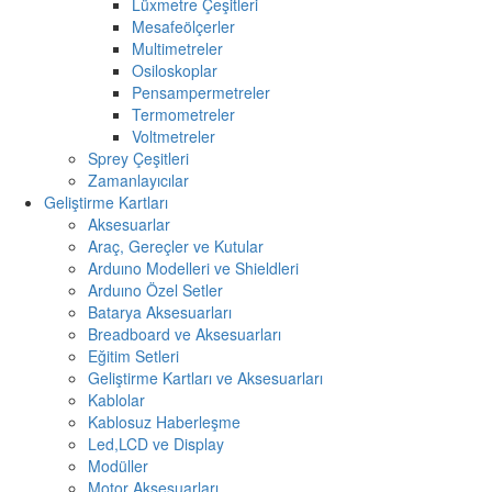
Lüxmetre Çeşitleri
Mesafeölçerler
Multimetreler
Osiloskoplar
Pensampermetreler
Termometreler
Voltmetreler
Sprey Çeşitleri
Zamanlayıcılar
Geliştirme Kartları
Aksesuarlar
Araç, Gereçler ve Kutular
Arduıno Modelleri ve Shieldleri
Arduıno Özel Setler
Batarya Aksesuarları
Breadboard ve Aksesuarları
Eğitim Setleri
Geliştirme Kartları ve Aksesuarları
Kablolar
Kablosuz Haberleşme
Led,LCD ve Display
Modüller
Motor Aksesuarları