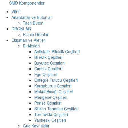
SMD Komponentler
Vitrin
Anahtarlar ve Butonlar
Tach Buton
DRONLAR
Richie Dronlar
Ekipman ve Aletler
El Aletleri
Antistatik Bileklik Çeşitleri
Bileklik Çeşitleri
Büyüteç Çeşitleri
Cımbız Çeşitleri
Eğe Çeşitleri
Entegre Tutucu Çeşitleri
Kargaburun Çeşitleri
Maket Bıçağı Çeşitleri
Mengene Çeşitleri
Pense Çeşitleri
Silikon Tabanca Çeşitleri
Tornavida Çeşitleri
Yankeski Çeşitleri
Güç Kaynakları