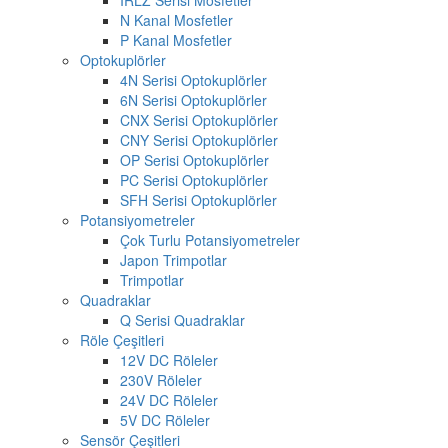
N Kanal Mosfetler
P Kanal Mosfetler
Optokuplörler
4N Serisi Optokuplörler
6N Serisi Optokuplörler
CNX Serisi Optokuplörler
CNY Serisi Optokuplörler
OP Serisi Optokuplörler
PC Serisi Optokuplörler
SFH Serisi Optokuplörler
Potansiyometreler
Çok Turlu Potansiyometreler
Japon Trimpotlar
Trimpotlar
Quadraklar
Q Serisi Quadraklar
Röle Çeşitleri
12V DC Röleler
230V Röleler
24V DC Röleler
5V DC Röleler
Sensör Çeşitleri