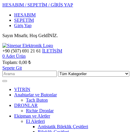
HESABIM / SEPETİM / GİRİŞ YAP
HESABIM
SEPETİM
Giriş Yap
Sayın Misafir, Hoş GeldİNİZ.
+90 (507) 691 21 61
İLETİŞİM
0
Adet Ürün
Toplam:
0,00 ₺
Sepete Git
VİTRİN
Anahtarlar ve Butonlar
Tach Buton
DRONLAR
Richie Dronlar
Ekipman ve Aletler
El Aletleri
Antistatik Bileklik Çeşitleri
Bileklik Çeşitleri