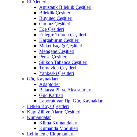
El Aletleri
Antistatik Bileklik Çeşitleri
Bileklik Çeşitleri
Büyüteç Çeşitleri
Cımbız Çeşitleri
Eğe Çeşitleri
Entegre Tutucu Çeşitleri
Kargaburun Çeşitleri
Maket Bıçağı Çeşitleri
Mengene Çeşitleri
Pense Çeşitleri
Silikon Tabanca Çeşitleri
Tornavida Çeşitleri
Yankeski Çeşitleri
Güç Kaynakları
Adaptörler
Batarya Pil ve Aksesuarları
Güç Kartları
Laboratuvar Tipi Güç Kaynakları
İletken Boya Çeşitleri
Kapı Zili ve Alarm Çeşitleri
Kumandalar
Klima Kumandaları
Kumanda Modülleri
Lehimleme Ekipmanları