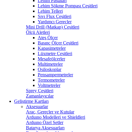
Lehim Pastaları
Lehim Sökme Pompası Çeşitleri
Lehim Telleri
Sıvı Flux Çeşitleri
Yardımcı Gereçler
Mini Drill (Matkap) Çeşitleri
Ölçü Aletleri
Ateş Ölçer
Basınç Ölçer Çeşitleri
Kapasimetreler
Lüxmetre Çeşitleri
Mesafeölçerler
Multimetreler
Osiloskoplar
Pensampermetreler
Termometreler
Voltmetreler
Sprey Çeşitleri
Zamanlayıcılar
Geliştirme Kartları
Aksesuarlar
Araç, Gereçler ve Kutular
Arduıno Modelleri ve Shieldleri
Arduıno Özel Setler
Batarya Aksesuarları