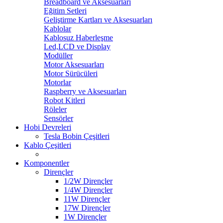
Breadboard ve Aksesuarları
Eğitim Setleri
Geliştirme Kartları ve Aksesuarları
Kablolar
Kablosuz Haberleşme
Led,LCD ve Display
Modüller
Motor Aksesuarları
Motor Sürücüleri
Motorlar
Raspberry ve Aksesuarları
Robot Kitleri
Röleler
Sensörler
Hobi Devreleri
Tesla Bobin Çeşitleri
Kablo Çeşitleri
Komponentler
Dirençler
1/2W Dirençler
1/4W Dirençler
11W Dirençler
17W Dirençler
1W Dirençler