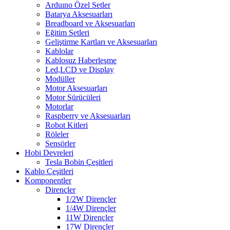
Arduıno Özel Setler
Batarya Aksesuarları
Breadboard ve Aksesuarları
Eğitim Setleri
Geliştirme Kartları ve Aksesuarları
Kablolar
Kablosuz Haberleşme
Led,LCD ve Display
Modüller
Motor Aksesuarları
Motor Sürücüleri
Motorlar
Raspberry ve Aksesuarları
Robot Kitleri
Röleler
Sensörler
Hobi Devreleri
Tesla Bobin Çeşitleri
Kablo Çeşitleri
Komponentler
Dirençler
1/2W Dirençler
1/4W Dirençler
11W Dirençler
17W Dirençler