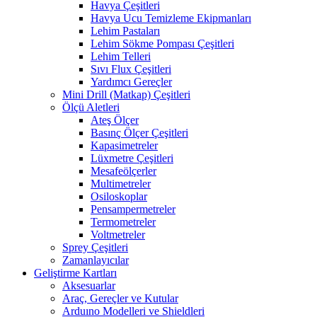
Havya Çeşitleri
Havya Ucu Temizleme Ekipmanları
Lehim Pastaları
Lehim Sökme Pompası Çeşitleri
Lehim Telleri
Sıvı Flux Çeşitleri
Yardımcı Gereçler
Mini Drill (Matkap) Çeşitleri
Ölçü Aletleri
Ateş Ölçer
Basınç Ölçer Çeşitleri
Kapasimetreler
Lüxmetre Çeşitleri
Mesafeölçerler
Multimetreler
Osiloskoplar
Pensampermetreler
Termometreler
Voltmetreler
Sprey Çeşitleri
Zamanlayıcılar
Geliştirme Kartları
Aksesuarlar
Araç, Gereçler ve Kutular
Arduıno Modelleri ve Shieldleri