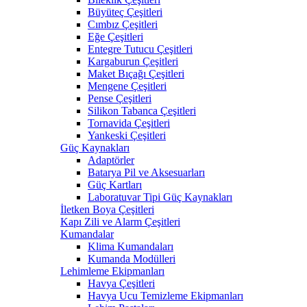
Büyüteç Çeşitleri
Cımbız Çeşitleri
Eğe Çeşitleri
Entegre Tutucu Çeşitleri
Kargaburun Çeşitleri
Maket Bıçağı Çeşitleri
Mengene Çeşitleri
Pense Çeşitleri
Silikon Tabanca Çeşitleri
Tornavida Çeşitleri
Yankeski Çeşitleri
Güç Kaynakları
Adaptörler
Batarya Pil ve Aksesuarları
Güç Kartları
Laboratuvar Tipi Güç Kaynakları
İletken Boya Çeşitleri
Kapı Zili ve Alarm Çeşitleri
Kumandalar
Klima Kumandaları
Kumanda Modülleri
Lehimleme Ekipmanları
Havya Çeşitleri
Havya Ucu Temizleme Ekipmanları