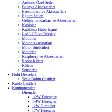
Arduıno Özel Setler
Batarya Aksesuarları
Breadboard ve Aksesuarları
Eğitim Setleri
Geliştirme Kartları ve Aksesuarları
Kablolar
Kablosuz Haberleşme
Led,LCD ve Display
Modüller
Motor Aksesuarları
Motor Sürücüleri
Motorlar
Raspberry ve Aksesuarları
Robot Kitleri
Röleler
Sensörler
Hobi Devreleri
Tesla Bobin Çeşitleri
Kablo Çeşitleri
Komponentler
Dirençler
1/2W Dirençler
1/4W Dirençler
11W Dirençler
17W Dirençler