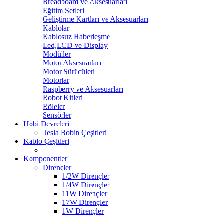
Breadboard ve Aksesuarları
Eğitim Setleri
Geliştirme Kartları ve Aksesuarları
Kablolar
Kablosuz Haberleşme
Led,LCD ve Display
Modüller
Motor Aksesuarları
Motor Sürücüleri
Motorlar
Raspberry ve Aksesuarları
Robot Kitleri
Röleler
Sensörler
Hobi Devreleri
Tesla Bobin Çeşitleri
Kablo Çeşitleri
Komponentler
Dirençler
1/2W Dirençler
1/4W Dirençler
11W Dirençler
17W Dirençler
1W Dirençler