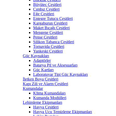
Büyüteç Çeşitleri
Cımbız Çeşitleri
Eğe Çeşitleri
Entegre Tutucu Çeşitleri
Kargaburun Çeşitleri
Maket Bıçağı Çeşitleri
Mengene Çeşitleri
Pense Çeşitleri
Silikon Tabanca Çeşitleri
Tornavida Çeşitleri
Yankeski Çeşitleri
Güç Kaynakları
Adaptörler
Batarya Pil ve Aksesuarları
Güç Kartları
Laboratuvar Tipi Güç Kaynakları
İletken Boya Çeşitleri
Kapı Zili ve Alarm Çeşitleri
Kumandalar
Klima Kumandaları
Kumanda Modülleri
Lehimleme Ekipmanları
Havya Çeşitleri
Havya Ucu Temizleme Ekipmanları