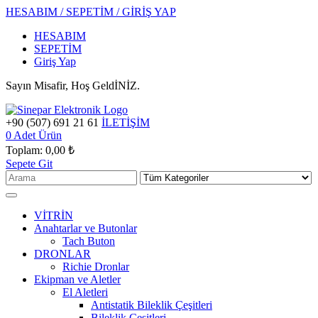
HESABIM / SEPETİM / GİRİŞ YAP
HESABIM
SEPETİM
Giriş Yap
Sayın Misafir, Hoş GeldİNİZ.
+90 (507) 691 21 61
İLETİŞİM
0
Adet Ürün
Toplam:
0,00 ₺
Sepete Git
VİTRİN
Anahtarlar ve Butonlar
Tach Buton
DRONLAR
Richie Dronlar
Ekipman ve Aletler
El Aletleri
Antistatik Bileklik Çeşitleri
Bileklik Çeşitleri