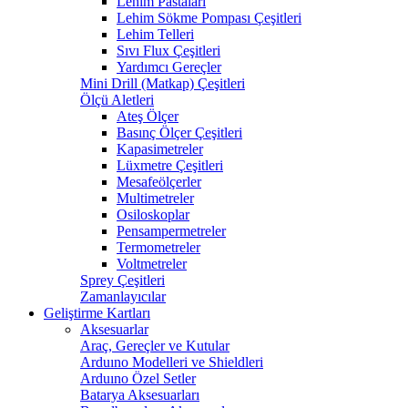
Lehim Pastaları
Lehim Sökme Pompası Çeşitleri
Lehim Telleri
Sıvı Flux Çeşitleri
Yardımcı Gereçler
Mini Drill (Matkap) Çeşitleri
Ölçü Aletleri
Ateş Ölçer
Basınç Ölçer Çeşitleri
Kapasimetreler
Lüxmetre Çeşitleri
Mesafeölçerler
Multimetreler
Osiloskoplar
Pensampermetreler
Termometreler
Voltmetreler
Sprey Çeşitleri
Zamanlayıcılar
Geliştirme Kartları
Aksesuarlar
Araç, Gereçler ve Kutular
Arduıno Modelleri ve Shieldleri
Arduıno Özel Setler
Batarya Aksesuarları