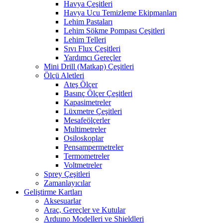
Havya Çeşitleri
Havya Ucu Temizleme Ekipmanları
Lehim Pastaları
Lehim Sökme Pompası Çeşitleri
Lehim Telleri
Sıvı Flux Çeşitleri
Yardımcı Gereçler
Mini Drill (Matkap) Çeşitleri
Ölçü Aletleri
Ateş Ölçer
Basınç Ölçer Çeşitleri
Kapasimetreler
Lüxmetre Çeşitleri
Mesafeölçerler
Multimetreler
Osiloskoplar
Pensampermetreler
Termometreler
Voltmetreler
Sprey Çeşitleri
Zamanlayıcılar
Geliştirme Kartları
Aksesuarlar
Araç, Gereçler ve Kutular
Arduıno Modelleri ve Shieldleri