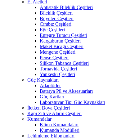
El Aletleri
Antistatik Bileklik Çeşitleri
Bileklik Çeşitleri
Büyüteç Çeşitleri
Cımbız Çeşitleri
Eğe Çeşitleri
Entegre Tutucu Çeşitleri
Kargaburun Çeşitleri
Maket Bıçağı Çeşitleri
Mengene Çeşitleri
Pense Çeşitleri
Silikon Tabanca Çeşitleri
Tornavida Çeşitleri
Yankeski Çeşitleri
Güç Kaynakları
Adaptörler
Batarya Pil ve Aksesuarları
Güç Kartları
Laboratuvar Tipi Güç Kaynakları
İletken Boya Çeşitleri
Kapı Zili ve Alarm Çeşitleri
Kumandalar
Klima Kumandaları
Kumanda Modülleri
Lehimleme Ekipmanları