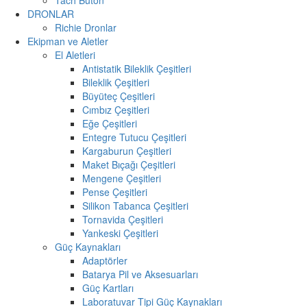
DRONLAR
Richie Dronlar
Ekipman ve Aletler
El Aletleri
Antistatik Bileklik Çeşitleri
Bileklik Çeşitleri
Büyüteç Çeşitleri
Cımbız Çeşitleri
Eğe Çeşitleri
Entegre Tutucu Çeşitleri
Kargaburun Çeşitleri
Maket Bıçağı Çeşitleri
Mengene Çeşitleri
Pense Çeşitleri
Silikon Tabanca Çeşitleri
Tornavida Çeşitleri
Yankeski Çeşitleri
Güç Kaynakları
Adaptörler
Batarya Pil ve Aksesuarları
Güç Kartları
Laboratuvar Tipi Güç Kaynakları