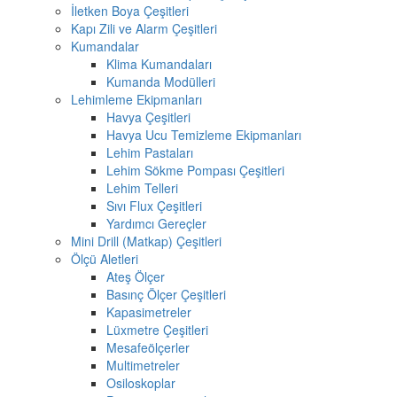
İletken Boya Çeşitleri
Kapı Zili ve Alarm Çeşitleri
Kumandalar
Klima Kumandaları
Kumanda Modülleri
Lehimleme Ekipmanları
Havya Çeşitleri
Havya Ucu Temizleme Ekipmanları
Lehim Pastaları
Lehim Sökme Pompası Çeşitleri
Lehim Telleri
Sıvı Flux Çeşitleri
Yardımcı Gereçler
Mini Drill (Matkap) Çeşitleri
Ölçü Aletleri
Ateş Ölçer
Basınç Ölçer Çeşitleri
Kapasimetreler
Lüxmetre Çeşitleri
Mesafeölçerler
Multimetreler
Osiloskoplar