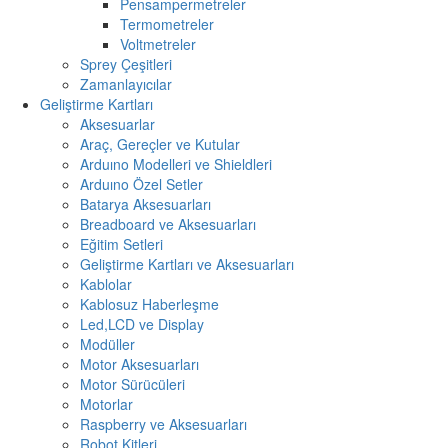
Pensampermetreler
Termometreler
Voltmetreler
Sprey Çeşitleri
Zamanlayıcılar
Geliştirme Kartları
Aksesuarlar
Araç, Gereçler ve Kutular
Arduıno Modelleri ve Shieldleri
Arduıno Özel Setler
Batarya Aksesuarları
Breadboard ve Aksesuarları
Eğitim Setleri
Geliştirme Kartları ve Aksesuarları
Kablolar
Kablosuz Haberleşme
Led,LCD ve Display
Modüller
Motor Aksesuarları
Motor Sürücüleri
Motorlar
Raspberry ve Aksesuarları
Robot Kitleri