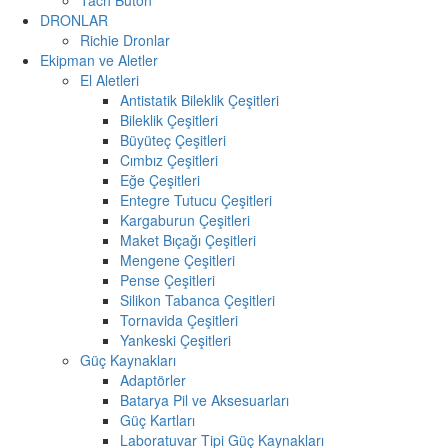
DRONLAR
Richie Dronlar
Ekipman ve Aletler
El Aletleri
Antistatik Bileklik Çeşitleri
Bileklik Çeşitleri
Büyüteç Çeşitleri
Cımbız Çeşitleri
Eğe Çeşitleri
Entegre Tutucu Çeşitleri
Kargaburun Çeşitleri
Maket Bıçağı Çeşitleri
Mengene Çeşitleri
Pense Çeşitleri
Silikon Tabanca Çeşitleri
Tornavida Çeşitleri
Yankeski Çeşitleri
Güç Kaynakları
Adaptörler
Batarya Pil ve Aksesuarları
Güç Kartları
Laboratuvar Tipi Güç Kaynakları