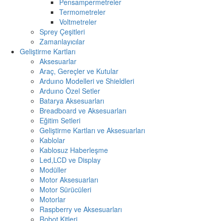
Pensampermetreler
Termometreler
Voltmetreler
Sprey Çeşitleri
Zamanlayıcılar
Geliştirme Kartları
Aksesuarlar
Araç, Gereçler ve Kutular
Arduıno Modelleri ve Shieldleri
Arduıno Özel Setler
Batarya Aksesuarları
Breadboard ve Aksesuarları
Eğitim Setleri
Geliştirme Kartları ve Aksesuarları
Kablolar
Kablosuz Haberleşme
Led,LCD ve Display
Modüller
Motor Aksesuarları
Motor Sürücüleri
Motorlar
Raspberry ve Aksesuarları
Robot Kitleri