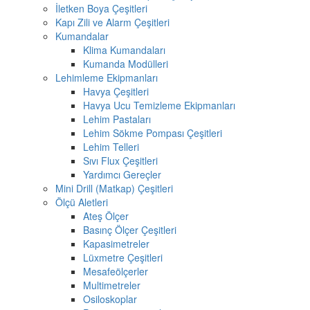
İletken Boya Çeşitleri
Kapı Zili ve Alarm Çeşitleri
Kumandalar
Klima Kumandaları
Kumanda Modülleri
Lehimleme Ekipmanları
Havya Çeşitleri
Havya Ucu Temizleme Ekipmanları
Lehim Pastaları
Lehim Sökme Pompası Çeşitleri
Lehim Telleri
Sıvı Flux Çeşitleri
Yardımcı Gereçler
Mini Drill (Matkap) Çeşitleri
Ölçü Aletleri
Ateş Ölçer
Basınç Ölçer Çeşitleri
Kapasimetreler
Lüxmetre Çeşitleri
Mesafeölçerler
Multimetreler
Osiloskoplar