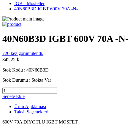
IGBT Mosfetler
40N60B3D IGBT 600V 70A -N-
40N60B3D IGBT 600V 70A -N-
720
kez görüntülendi.
845,25 ₺
Stok Kodu :
40N60B3D
Stok Durumu :
Stokta Var
Sepete Ekle
Ürün Açıklaması
Taksit Seçenekleri
600V 70A DİYOTLU IGBT MOSFET