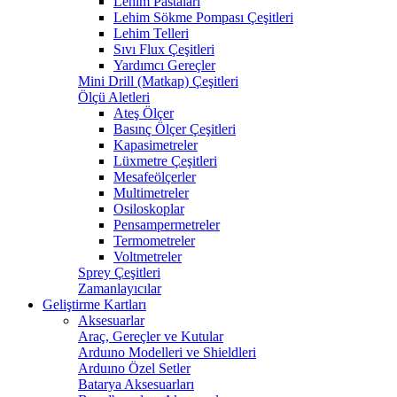
Lehim Pastaları
Lehim Sökme Pompası Çeşitleri
Lehim Telleri
Sıvı Flux Çeşitleri
Yardımcı Gereçler
Mini Drill (Matkap) Çeşitleri
Ölçü Aletleri
Ateş Ölçer
Basınç Ölçer Çeşitleri
Kapasimetreler
Lüxmetre Çeşitleri
Mesafeölçerler
Multimetreler
Osiloskoplar
Pensampermetreler
Termometreler
Voltmetreler
Sprey Çeşitleri
Zamanlayıcılar
Geliştirme Kartları
Aksesuarlar
Araç, Gereçler ve Kutular
Arduıno Modelleri ve Shieldleri
Arduıno Özel Setler
Batarya Aksesuarları