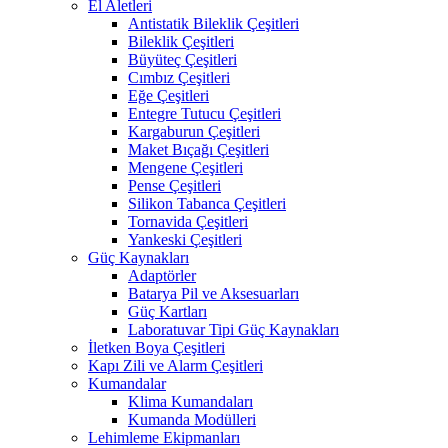
El Aletleri
Antistatik Bileklik Çeşitleri
Bileklik Çeşitleri
Büyüteç Çeşitleri
Cımbız Çeşitleri
Eğe Çeşitleri
Entegre Tutucu Çeşitleri
Kargaburun Çeşitleri
Maket Bıçağı Çeşitleri
Mengene Çeşitleri
Pense Çeşitleri
Silikon Tabanca Çeşitleri
Tornavida Çeşitleri
Yankeski Çeşitleri
Güç Kaynakları
Adaptörler
Batarya Pil ve Aksesuarları
Güç Kartları
Laboratuvar Tipi Güç Kaynakları
İletken Boya Çeşitleri
Kapı Zili ve Alarm Çeşitleri
Kumandalar
Klima Kumandaları
Kumanda Modülleri
Lehimleme Ekipmanları