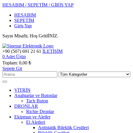
HESABIM / SEPETİM / GİRİŞ YAP
HESABIM
SEPETİM
Giriş Yap
Sayın Misafir, Hoş GeldİNİZ.
+90 (507) 691 21 61
İLETİŞİM
0
Adet Ürün
Toplam:
0,00 ₺
Sepete Git
VİTRİN
Anahtarlar ve Butonlar
Tach Buton
DRONLAR
Richie Dronlar
Ekipman ve Aletler
El Aletleri
Antistatik Bileklik Çeşitleri
Bileklik Çeşitleri