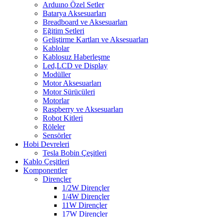
Arduıno Özel Setler
Batarya Aksesuarları
Breadboard ve Aksesuarları
Eğitim Setleri
Geliştirme Kartları ve Aksesuarları
Kablolar
Kablosuz Haberleşme
Led,LCD ve Display
Modüller
Motor Aksesuarları
Motor Sürücüleri
Motorlar
Raspberry ve Aksesuarları
Robot Kitleri
Röleler
Sensörler
Hobi Devreleri
Tesla Bobin Çeşitleri
Kablo Çeşitleri
Komponentler
Dirençler
1/2W Dirençler
1/4W Dirençler
11W Dirençler
17W Dirençler