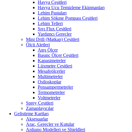
Havya Çeşitleri
Havya Ucu Temizleme Ekipmanları
Lehim Pastaları
Lehim Sökme Pompası Çeşitleri
Lehim Telleri
Sıvı Flux Çeşitleri
Yardımcı Gereçler
Mini Drill (Matkap) Çeşitleri
Ölçü Aletleri
Ateş Ölçer
Basınç Ölçer Çeşitleri
Kapasimetreler
Lüxmetre Çeşitleri
Mesafeölçerler
Multimetreler
Osiloskoplar
Pensampermetreler
Termometreler
Voltmetreler
Sprey Çeşitleri
Zamanlayıcılar
Geliştirme Kartları
Aksesuarlar
Araç, Gereçler ve Kutular
Arduıno Modelleri ve Shieldleri