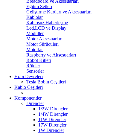
Breadboard ve Aksesuarları
Eğitim Setleri
Geliştirme Kartları ve Aksesuarları
Kablolar
Kablosuz Haberleşme
Led,LCD ve Display
Modüller
Motor Aksesuarları
Motor Sürücüleri
Motorlar
Raspberry ve Aksesuarları
Robot Kitleri
Röleler
Sensörler
Hobi Devreleri
Tesla Bobin Çeşitleri
Kablo Çeşitleri
Komponentler
Dirençler
1/2W Dirençler
1/4W Dirençler
11W Dirençler
17W Dirençler
1W Dirençler