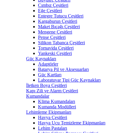
Cımbız Çeşitleri
Eğe Çeşitleri
Entegre Tutucu Çeşitleri
Kargaburun Çeşitleri
Maket Bıçağı Çeşitleri
Mengene Çeşitleri
Pense Çeşitleri
Silikon Tabanca Çeşitleri
Tornavida Çeşitleri
Yankeski Çeşitleri
Güç Kaynakları
Adaptörler
Batarya Pil ve Aksesuarları
Güç Kartları
Laboratuvar Tipi Güç Kaynakları
İletken Boya Çeşitleri
Kapı Zili ve Alarm Çeşitleri
Kumandalar
Klima Kumandaları
Kumanda Modülleri
Lehimleme Ekipmanları
Havya Çeşitleri
Havya Ucu Temizleme Ekipmanları
Lehim Pastaları