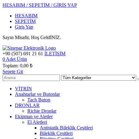
HESABIM / SEPETİM / GİRİŞ YAP
HESABIM
SEPETİM
Giriş Yap
Sayın Misafir, Hoş GeldİNİZ.
+90 (507) 691 21 61
İLETİŞİM
0
Adet Ürün
Toplam:
0,00 ₺
Sepete Git
VİTRİN
Anahtarlar ve Butonlar
Tach Buton
DRONLAR
Richie Dronlar
Ekipman ve Aletler
El Aletleri
Antistatik Bileklik Çeşitleri
Bileklik Çeşitleri
Büyüteç Çeşitleri