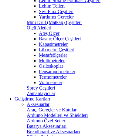
Lehim Sökme Pompası Çeşitleri
Lehim Telleri
Sıvı Flux Çeşitleri
Yardımcı Gereçler
Mini Drill (Matkap) Çeşitleri
Ölçü Aletleri
Ateş Ölçer
Basınç Ölçer Çeşitleri
Kapasimetreler
Lüxmetre Çeşitleri
Mesafeölçerler
Multimetreler
Osiloskoplar
Pensampermetreler
Termometreler
Voltmetreler
Sprey Çeşitleri
Zamanlayıcılar
Geliştirme Kartları
Aksesuarlar
Araç, Gereçler ve Kutular
Arduıno Modelleri ve Shieldleri
Arduıno Özel Setler
Batarya Aksesuarları
Breadboard ve Aksesuarları