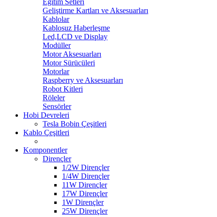
Eğitim Setleri
Geliştirme Kartları ve Aksesuarları
Kablolar
Kablosuz Haberleşme
Led,LCD ve Display
Modüller
Motor Aksesuarları
Motor Sürücüleri
Motorlar
Raspberry ve Aksesuarları
Robot Kitleri
Röleler
Sensörler
Hobi Devreleri
Tesla Bobin Çeşitleri
Kablo Çeşitleri
Komponentler
Dirençler
1/2W Dirençler
1/4W Dirençler
11W Dirençler
17W Dirençler
1W Dirençler
25W Dirençler