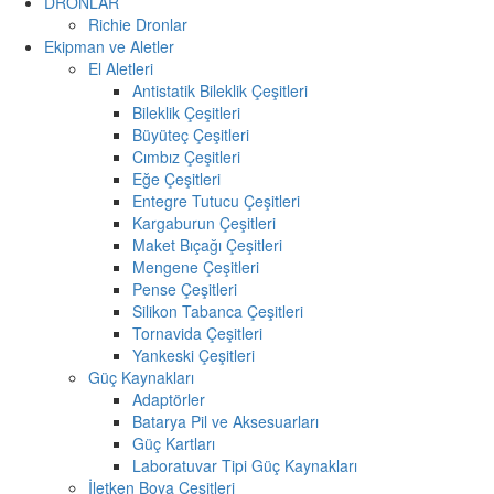
DRONLAR
Richie Dronlar
Ekipman ve Aletler
El Aletleri
Antistatik Bileklik Çeşitleri
Bileklik Çeşitleri
Büyüteç Çeşitleri
Cımbız Çeşitleri
Eğe Çeşitleri
Entegre Tutucu Çeşitleri
Kargaburun Çeşitleri
Maket Bıçağı Çeşitleri
Mengene Çeşitleri
Pense Çeşitleri
Silikon Tabanca Çeşitleri
Tornavida Çeşitleri
Yankeski Çeşitleri
Güç Kaynakları
Adaptörler
Batarya Pil ve Aksesuarları
Güç Kartları
Laboratuvar Tipi Güç Kaynakları
İletken Boya Çeşitleri