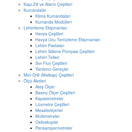
Kapı Zili ve Alarm Çeşitleri
Kumandalar
Klima Kumandaları
Kumanda Modülleri
Lehimleme Ekipmanları
Havya Çeşitleri
Havya Ucu Temizleme Ekipmanları
Lehim Pastaları
Lehim Sökme Pompası Çeşitleri
Lehim Telleri
Sıvı Flux Çeşitleri
Yardımcı Gereçler
Mini Drill (Matkap) Çeşitleri
Ölçü Aletleri
Ateş Ölçer
Basınç Ölçer Çeşitleri
Kapasimetreler
Lüxmetre Çeşitleri
Mesafeölçerler
Multimetreler
Osiloskoplar
Pensampermetreler