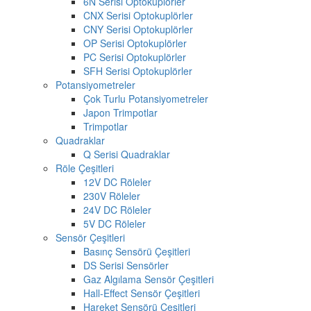
6N Serisi Optokuplörler
CNX Serisi Optokuplörler
CNY Serisi Optokuplörler
OP Serisi Optokuplörler
PC Serisi Optokuplörler
SFH Serisi Optokuplörler
Potansiyometreler
Çok Turlu Potansiyometreler
Japon Trimpotlar
Trimpotlar
Quadraklar
Q Serisi Quadraklar
Röle Çeşitleri
12V DC Röleler
230V Röleler
24V DC Röleler
5V DC Röleler
Sensör Çeşitleri
Basınç Sensörü Çeşitleri
DS Serisi Sensörler
Gaz Algılama Sensör Çeşitleri
Hall-Effect Sensör Çeşitleri
Hareket Sensörü Çeşitleri