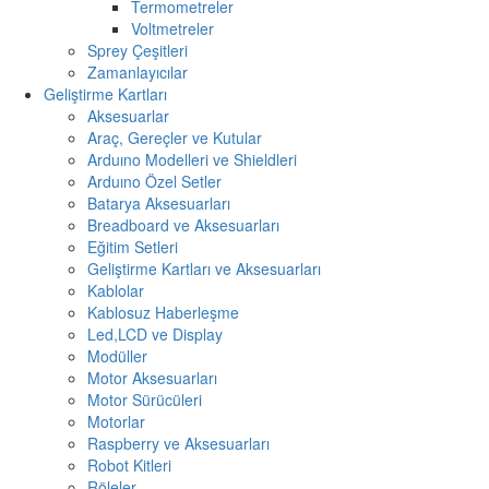
Termometreler
Voltmetreler
Sprey Çeşitleri
Zamanlayıcılar
Geliştirme Kartları
Aksesuarlar
Araç, Gereçler ve Kutular
Arduıno Modelleri ve Shieldleri
Arduıno Özel Setler
Batarya Aksesuarları
Breadboard ve Aksesuarları
Eğitim Setleri
Geliştirme Kartları ve Aksesuarları
Kablolar
Kablosuz Haberleşme
Led,LCD ve Display
Modüller
Motor Aksesuarları
Motor Sürücüleri
Motorlar
Raspberry ve Aksesuarları
Robot Kitleri
Röleler