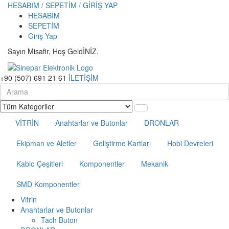
HESABIM / SEPETİM / GİRİŞ YAP
HESABIM
SEPETİM
Giriş Yap
Sayın Misafir, Hoş GeldİNİZ.
+90 (507) 691 21 61
İLETİŞİM
VİTRİN
Anahtarlar ve Butonlar
DRONLAR
Ekipman ve Aletler
Geliştirme Kartları
Hobi Devreleri
Kablo Çeşitleri
Komponentler
Mekanik
SMD Komponentler
Vitrin
Anahtarlar ve Butonlar
Tach Buton