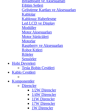
Breadboard ve Aksesuarları
Eğitim Setleri
Geliştirme Kartları ve Aksesuarları
Kablolar
Kablosuz Haberleşme
Led,LCD ve Display
Modüller
Motor Aksesuarları
Motor Sürücüleri
Motorlar
Raspberry ve Aksesuarları
Robot Kitleri
Röleler
Sensörler
Hobi Devreleri
Tesla Bobin Çeşitleri
Kablo Çeşitleri
Komponentler
Dirençler
1/2W Dirençler
1/4W Dirençler
11W Dirençler
17W Dirençler
1W Dirençler