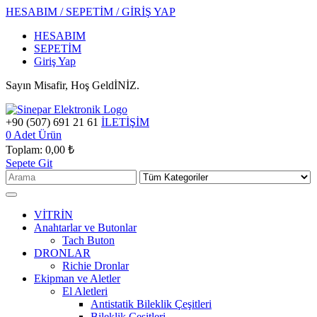
HESABIM / SEPETİM / GİRİŞ YAP
HESABIM
SEPETİM
Giriş Yap
Sayın Misafir, Hoş GeldİNİZ.
+90 (507) 691 21 61
İLETİŞİM
0
Adet Ürün
Toplam:
0,00 ₺
Sepete Git
VİTRİN
Anahtarlar ve Butonlar
Tach Buton
DRONLAR
Richie Dronlar
Ekipman ve Aletler
El Aletleri
Antistatik Bileklik Çeşitleri
Bileklik Çeşitleri