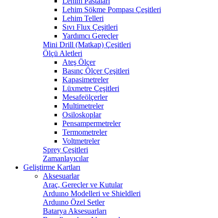
Lehim Pastaları
Lehim Sökme Pompası Çeşitleri
Lehim Telleri
Sıvı Flux Çeşitleri
Yardımcı Gereçler
Mini Drill (Matkap) Çeşitleri
Ölçü Aletleri
Ateş Ölçer
Basınç Ölçer Çeşitleri
Kapasimetreler
Lüxmetre Çeşitleri
Mesafeölçerler
Multimetreler
Osiloskoplar
Pensampermetreler
Termometreler
Voltmetreler
Sprey Çeşitleri
Zamanlayıcılar
Geliştirme Kartları
Aksesuarlar
Araç, Gereçler ve Kutular
Arduıno Modelleri ve Shieldleri
Arduıno Özel Setler
Batarya Aksesuarları