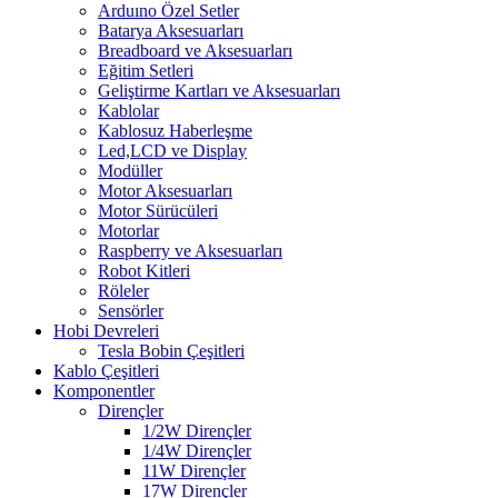
Arduıno Özel Setler
Batarya Aksesuarları
Breadboard ve Aksesuarları
Eğitim Setleri
Geliştirme Kartları ve Aksesuarları
Kablolar
Kablosuz Haberleşme
Led,LCD ve Display
Modüller
Motor Aksesuarları
Motor Sürücüleri
Motorlar
Raspberry ve Aksesuarları
Robot Kitleri
Röleler
Sensörler
Hobi Devreleri
Tesla Bobin Çeşitleri
Kablo Çeşitleri
Komponentler
Dirençler
1/2W Dirençler
1/4W Dirençler
11W Dirençler
17W Dirençler