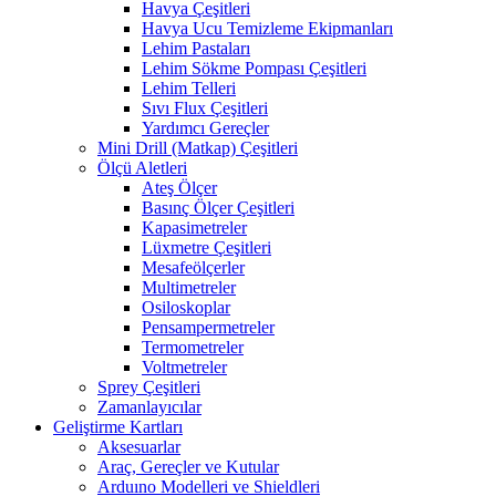
Havya Çeşitleri
Havya Ucu Temizleme Ekipmanları
Lehim Pastaları
Lehim Sökme Pompası Çeşitleri
Lehim Telleri
Sıvı Flux Çeşitleri
Yardımcı Gereçler
Mini Drill (Matkap) Çeşitleri
Ölçü Aletleri
Ateş Ölçer
Basınç Ölçer Çeşitleri
Kapasimetreler
Lüxmetre Çeşitleri
Mesafeölçerler
Multimetreler
Osiloskoplar
Pensampermetreler
Termometreler
Voltmetreler
Sprey Çeşitleri
Zamanlayıcılar
Geliştirme Kartları
Aksesuarlar
Araç, Gereçler ve Kutular
Arduıno Modelleri ve Shieldleri