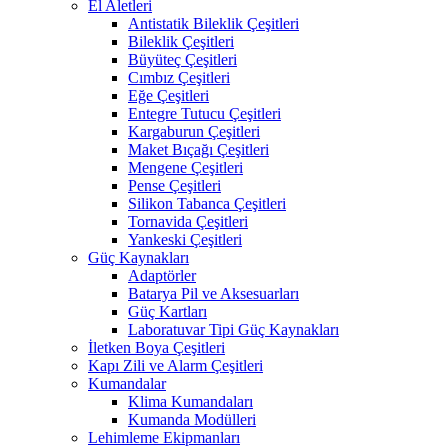
El Aletleri
Antistatik Bileklik Çeşitleri
Bileklik Çeşitleri
Büyüteç Çeşitleri
Cımbız Çeşitleri
Eğe Çeşitleri
Entegre Tutucu Çeşitleri
Kargaburun Çeşitleri
Maket Bıçağı Çeşitleri
Mengene Çeşitleri
Pense Çeşitleri
Silikon Tabanca Çeşitleri
Tornavida Çeşitleri
Yankeski Çeşitleri
Güç Kaynakları
Adaptörler
Batarya Pil ve Aksesuarları
Güç Kartları
Laboratuvar Tipi Güç Kaynakları
İletken Boya Çeşitleri
Kapı Zili ve Alarm Çeşitleri
Kumandalar
Klima Kumandaları
Kumanda Modülleri
Lehimleme Ekipmanları