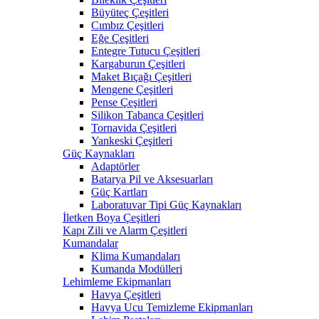
Büyüteç Çeşitleri
Cımbız Çeşitleri
Eğe Çeşitleri
Entegre Tutucu Çeşitleri
Kargaburun Çeşitleri
Maket Bıçağı Çeşitleri
Mengene Çeşitleri
Pense Çeşitleri
Silikon Tabanca Çeşitleri
Tornavida Çeşitleri
Yankeski Çeşitleri
Güç Kaynakları
Adaptörler
Batarya Pil ve Aksesuarları
Güç Kartları
Laboratuvar Tipi Güç Kaynakları
İletken Boya Çeşitleri
Kapı Zili ve Alarm Çeşitleri
Kumandalar
Klima Kumandaları
Kumanda Modülleri
Lehimleme Ekipmanları
Havya Çeşitleri
Havya Ucu Temizleme Ekipmanları