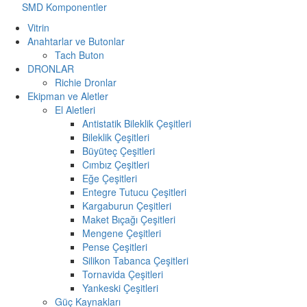
SMD Komponentler
Vitrin
Anahtarlar ve Butonlar
Tach Buton
DRONLAR
Richie Dronlar
Ekipman ve Aletler
El Aletleri
Antistatik Bileklik Çeşitleri
Bileklik Çeşitleri
Büyüteç Çeşitleri
Cımbız Çeşitleri
Eğe Çeşitleri
Entegre Tutucu Çeşitleri
Kargaburun Çeşitleri
Maket Bıçağı Çeşitleri
Mengene Çeşitleri
Pense Çeşitleri
Silikon Tabanca Çeşitleri
Tornavida Çeşitleri
Yankeski Çeşitleri
Güç Kaynakları