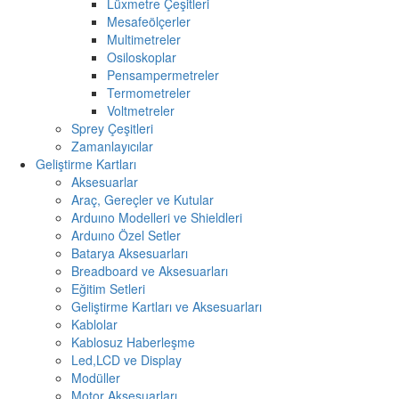
Lüxmetre Çeşitleri
Mesafeölçerler
Multimetreler
Osiloskoplar
Pensampermetreler
Termometreler
Voltmetreler
Sprey Çeşitleri
Zamanlayıcılar
Geliştirme Kartları
Aksesuarlar
Araç, Gereçler ve Kutular
Arduıno Modelleri ve Shieldleri
Arduıno Özel Setler
Batarya Aksesuarları
Breadboard ve Aksesuarları
Eğitim Setleri
Geliştirme Kartları ve Aksesuarları
Kablolar
Kablosuz Haberleşme
Led,LCD ve Display
Modüller
Motor Aksesuarları