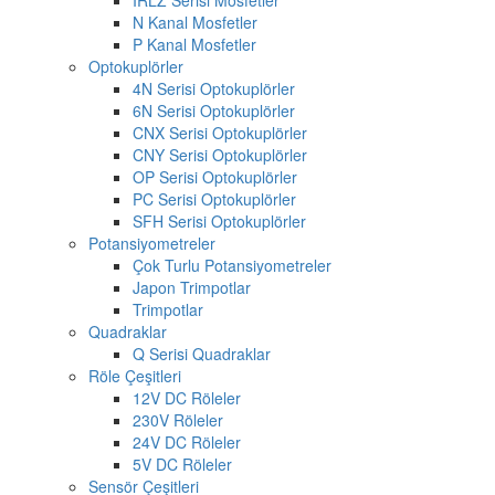
N Kanal Mosfetler
P Kanal Mosfetler
Optokuplörler
4N Serisi Optokuplörler
6N Serisi Optokuplörler
CNX Serisi Optokuplörler
CNY Serisi Optokuplörler
OP Serisi Optokuplörler
PC Serisi Optokuplörler
SFH Serisi Optokuplörler
Potansiyometreler
Çok Turlu Potansiyometreler
Japon Trimpotlar
Trimpotlar
Quadraklar
Q Serisi Quadraklar
Röle Çeşitleri
12V DC Röleler
230V Röleler
24V DC Röleler
5V DC Röleler
Sensör Çeşitleri