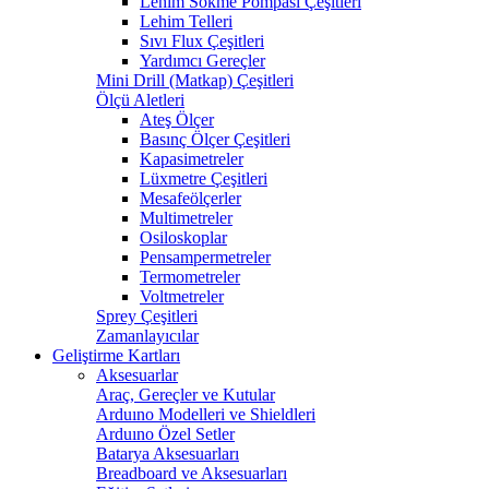
Lehim Sökme Pompası Çeşitleri
Lehim Telleri
Sıvı Flux Çeşitleri
Yardımcı Gereçler
Mini Drill (Matkap) Çeşitleri
Ölçü Aletleri
Ateş Ölçer
Basınç Ölçer Çeşitleri
Kapasimetreler
Lüxmetre Çeşitleri
Mesafeölçerler
Multimetreler
Osiloskoplar
Pensampermetreler
Termometreler
Voltmetreler
Sprey Çeşitleri
Zamanlayıcılar
Geliştirme Kartları
Aksesuarlar
Araç, Gereçler ve Kutular
Arduıno Modelleri ve Shieldleri
Arduıno Özel Setler
Batarya Aksesuarları
Breadboard ve Aksesuarları