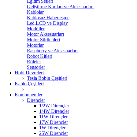
Eğitim Setleri
Geliştirme Kartları ve Aksesuarları
Kablolar
Kablosuz Haberleşme
Led,LCD ve Display
Modüller
Motor Aksesuarları
Motor Sürücüleri
Motorlar
Raspberry ve Aksesuarları
Robot Kitleri
Röleler
Sensörler
Hobi Devreleri
Tesla Bobin Çeşitleri
Kablo Çeşitleri
Komponentler
Dirençler
1/2W Dirençler
1/4W Dirençler
11W Dirençler
17W Dirençler
1W Dirençler
25W Dirençler