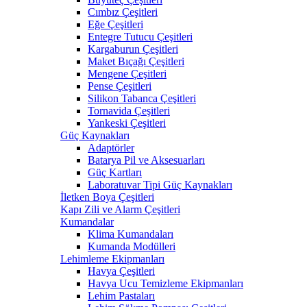
Cımbız Çeşitleri
Eğe Çeşitleri
Entegre Tutucu Çeşitleri
Kargaburun Çeşitleri
Maket Bıçağı Çeşitleri
Mengene Çeşitleri
Pense Çeşitleri
Silikon Tabanca Çeşitleri
Tornavida Çeşitleri
Yankeski Çeşitleri
Güç Kaynakları
Adaptörler
Batarya Pil ve Aksesuarları
Güç Kartları
Laboratuvar Tipi Güç Kaynakları
İletken Boya Çeşitleri
Kapı Zili ve Alarm Çeşitleri
Kumandalar
Klima Kumandaları
Kumanda Modülleri
Lehimleme Ekipmanları
Havya Çeşitleri
Havya Ucu Temizleme Ekipmanları
Lehim Pastaları