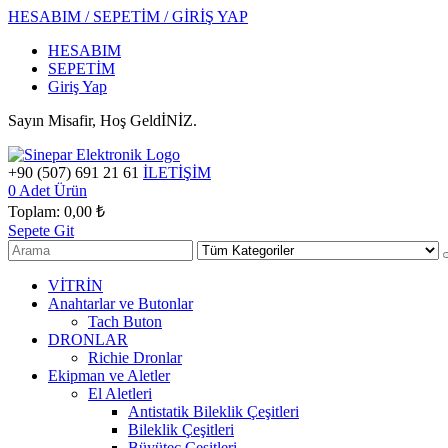
HESABIM / SEPETİM / GİRİŞ YAP
HESABIM
SEPETİM
Giriş Yap
Sayın Misafir, Hoş GeldİNİZ.
+90 (507) 691 21 61
İLETİŞİM
0
Adet Ürün
Toplam:
0,00 ₺
Sepete Git
VİTRİN
Anahtarlar ve Butonlar
Tach Buton
DRONLAR
Richie Dronlar
Ekipman ve Aletler
El Aletleri
Antistatik Bileklik Çeşitleri
Bileklik Çeşitleri
Büyüteç Çeşitleri