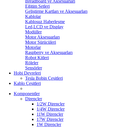
Breadboard ve Aksesuarları
Eğitim Setleri
Geliştirme Kartları ve Aksesuarları
Kablolar
Kablosuz Haberleşme
Led,LCD ve Display
Modüller
Motor Aksesuarları
Motor Sürücüleri
Motorlar
Raspberry ve Aksesuarları
Robot Kitleri
Röleler
Sensörler
Hobi Devreleri
Tesla Bobin Çeşitleri
Kablo Çeşitleri
Komponentler
Dirençler
1/2W Dirençler
1/4W Dirençler
11W Dirençler
17W Dirençler
1W Dirençler