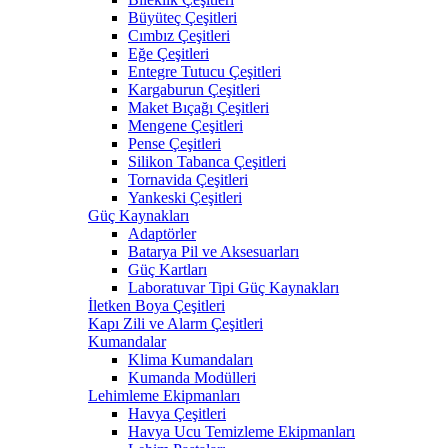
Büyüteç Çeşitleri
Cımbız Çeşitleri
Eğe Çeşitleri
Entegre Tutucu Çeşitleri
Kargaburun Çeşitleri
Maket Bıçağı Çeşitleri
Mengene Çeşitleri
Pense Çeşitleri
Silikon Tabanca Çeşitleri
Tornavida Çeşitleri
Yankeski Çeşitleri
Güç Kaynakları
Adaptörler
Batarya Pil ve Aksesuarları
Güç Kartları
Laboratuvar Tipi Güç Kaynakları
İletken Boya Çeşitleri
Kapı Zili ve Alarm Çeşitleri
Kumandalar
Klima Kumandaları
Kumanda Modülleri
Lehimleme Ekipmanları
Havya Çeşitleri
Havya Ucu Temizleme Ekipmanları