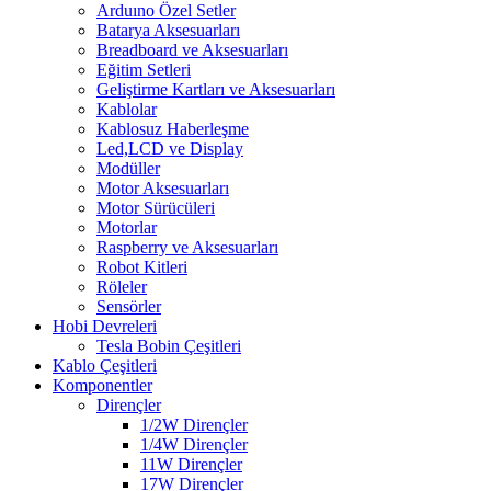
Arduıno Özel Setler
Batarya Aksesuarları
Breadboard ve Aksesuarları
Eğitim Setleri
Geliştirme Kartları ve Aksesuarları
Kablolar
Kablosuz Haberleşme
Led,LCD ve Display
Modüller
Motor Aksesuarları
Motor Sürücüleri
Motorlar
Raspberry ve Aksesuarları
Robot Kitleri
Röleler
Sensörler
Hobi Devreleri
Tesla Bobin Çeşitleri
Kablo Çeşitleri
Komponentler
Dirençler
1/2W Dirençler
1/4W Dirençler
11W Dirençler
17W Dirençler