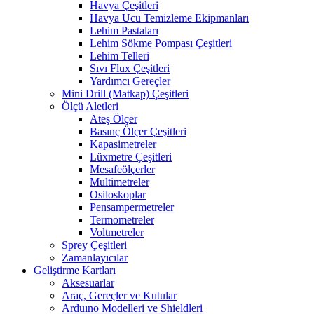
Havya Çeşitleri
Havya Ucu Temizleme Ekipmanları
Lehim Pastaları
Lehim Sökme Pompası Çeşitleri
Lehim Telleri
Sıvı Flux Çeşitleri
Yardımcı Gereçler
Mini Drill (Matkap) Çeşitleri
Ölçü Aletleri
Ateş Ölçer
Basınç Ölçer Çeşitleri
Kapasimetreler
Lüxmetre Çeşitleri
Mesafeölçerler
Multimetreler
Osiloskoplar
Pensampermetreler
Termometreler
Voltmetreler
Sprey Çeşitleri
Zamanlayıcılar
Geliştirme Kartları
Aksesuarlar
Araç, Gereçler ve Kutular
Arduıno Modelleri ve Shieldleri