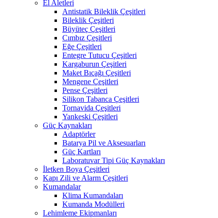
El Aletleri
Antistatik Bileklik Çeşitleri
Bileklik Çeşitleri
Büyüteç Çeşitleri
Cımbız Çeşitleri
Eğe Çeşitleri
Entegre Tutucu Çeşitleri
Kargaburun Çeşitleri
Maket Bıçağı Çeşitleri
Mengene Çeşitleri
Pense Çeşitleri
Silikon Tabanca Çeşitleri
Tornavida Çeşitleri
Yankeski Çeşitleri
Güç Kaynakları
Adaptörler
Batarya Pil ve Aksesuarları
Güç Kartları
Laboratuvar Tipi Güç Kaynakları
İletken Boya Çeşitleri
Kapı Zili ve Alarm Çeşitleri
Kumandalar
Klima Kumandaları
Kumanda Modülleri
Lehimleme Ekipmanları