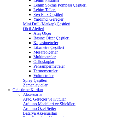
Lehim Pastaları
Lehim Sökme Pompası Çeşitleri
Lehim Telleri
Sıvı Flux Çeşitleri
Yardımcı Gereçler
Mini Drill (Matkap) Çeşitleri
Ölçü Aletleri
Ateş Ölçer
Basınç Ölçer Çeşitleri
Kapasimetreler
Lüxmetre Çeşitleri
Mesafeölçerler
Multimetreler
Osiloskoplar
Pensampermetreler
Termometreler
Voltmetreler
Sprey Çeşitleri
Zamanlayıcılar
Geliştirme Kartları
Aksesuarlar
Araç, Gereçler ve Kutular
Arduıno Modelleri ve Shieldleri
Arduıno Özel Setler
Batarya Aksesuarları