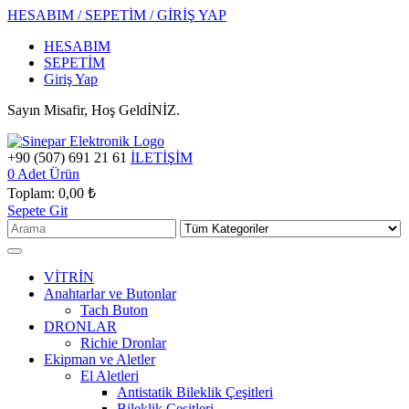
HESABIM / SEPETİM / GİRİŞ YAP
HESABIM
SEPETİM
Giriş Yap
Sayın Misafir, Hoş GeldİNİZ.
+90 (507) 691 21 61
İLETİŞİM
0
Adet Ürün
Toplam:
0,00 ₺
Sepete Git
VİTRİN
Anahtarlar ve Butonlar
Tach Buton
DRONLAR
Richie Dronlar
Ekipman ve Aletler
El Aletleri
Antistatik Bileklik Çeşitleri
Bileklik Çeşitleri