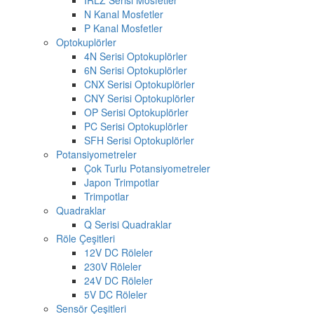
N Kanal Mosfetler
P Kanal Mosfetler
Optokuplörler
4N Serisi Optokuplörler
6N Serisi Optokuplörler
CNX Serisi Optokuplörler
CNY Serisi Optokuplörler
OP Serisi Optokuplörler
PC Serisi Optokuplörler
SFH Serisi Optokuplörler
Potansiyometreler
Çok Turlu Potansiyometreler
Japon Trimpotlar
Trimpotlar
Quadraklar
Q Serisi Quadraklar
Röle Çeşitleri
12V DC Röleler
230V Röleler
24V DC Röleler
5V DC Röleler
Sensör Çeşitleri