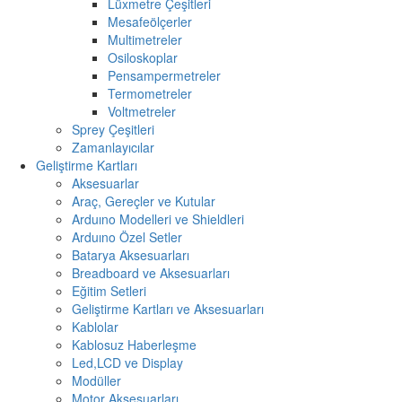
Lüxmetre Çeşitleri
Mesafeölçerler
Multimetreler
Osiloskoplar
Pensampermetreler
Termometreler
Voltmetreler
Sprey Çeşitleri
Zamanlayıcılar
Geliştirme Kartları
Aksesuarlar
Araç, Gereçler ve Kutular
Arduıno Modelleri ve Shieldleri
Arduıno Özel Setler
Batarya Aksesuarları
Breadboard ve Aksesuarları
Eğitim Setleri
Geliştirme Kartları ve Aksesuarları
Kablolar
Kablosuz Haberleşme
Led,LCD ve Display
Modüller
Motor Aksesuarları