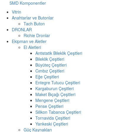
SMD Komponentler
Vitrin
Anahtarlar ve Butonlar
Tach Buton
DRONLAR
Richie Dronlar
Ekipman ve Aletler
El Aletleri
Antistatik Bileklik Çeşitleri
Bileklik Çeşitleri
Büyüteç Çeşitleri
Cımbız Çeşitleri
Eğe Çeşitleri
Entegre Tutucu Çeşitleri
Kargaburun Çeşitleri
Maket Bıçağı Çeşitleri
Mengene Çeşitleri
Pense Çeşitleri
Silikon Tabanca Çeşitleri
Tornavida Çeşitleri
Yankeski Çeşitleri
Güç Kaynakları