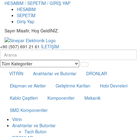
HESABIM / SEPETİM / GİRİŞ YAP
HESABIM
SEPETİM
Giriş Yap
Sayın Misafir, Hoş GeldİNİZ.
+90 (507) 691 21 61
İLETİŞİM
VİTRİN
Anahtarlar ve Butonlar
DRONLAR
Ekipman ve Aletler
Geliştirme Kartları
Hobi Devreleri
Kablo Çeşitleri
Komponentler
Mekanik
SMD Komponentler
Vitrin
Anahtarlar ve Butonlar
Tach Buton