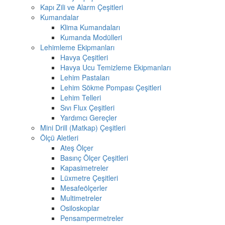
Kapı Zili ve Alarm Çeşitleri
Kumandalar
Klima Kumandaları
Kumanda Modülleri
Lehimleme Ekipmanları
Havya Çeşitleri
Havya Ucu Temizleme Ekipmanları
Lehim Pastaları
Lehim Sökme Pompası Çeşitleri
Lehim Telleri
Sıvı Flux Çeşitleri
Yardımcı Gereçler
Mini Drill (Matkap) Çeşitleri
Ölçü Aletleri
Ateş Ölçer
Basınç Ölçer Çeşitleri
Kapasimetreler
Lüxmetre Çeşitleri
Mesafeölçerler
Multimetreler
Osiloskoplar
Pensampermetreler