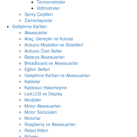
Termometreler
Voltmetreler
Sprey Çeşitleri
Zamanlayıcılar
Geliştirme Kartları
Aksesuarlar
Araç, Gereçler ve Kutular
Arduıno Modelleri ve Shieldleri
Arduıno Özel Setler
Batarya Aksesuarları
Breadboard ve Aksesuarları
Eğitim Setleri
Geliştirme Kartları ve Aksesuarları
Kablolar
Kablosuz Haberleşme
Led,LCD ve Display
Modüller
Motor Aksesuarları
Motor Sürücüleri
Motorlar
Raspberry ve Aksesuarları
Robot Kitleri
Röleler