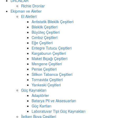
DRONLAR
Richie Dronlar
Ekipman ve Aletler
El Aletleri
Antistatik Bileklik Çeşitleri
Bileklik Çeşitleri
Büyüteç Çeşitleri
Cımbız Çeşitleri
Eğe Çeşitleri
Entegre Tutucu Çeşitleri
Kargaburun Çeşitleri
Maket Bıçağı Çeşitleri
Mengene Çeşitleri
Pense Çeşitleri
Silikon Tabanca Çeşitleri
Tornavida Çeşitleri
Yankeski Çeşitleri
Güç Kaynakları
Adaptörler
Batarya Pil ve Aksesuarları
Güç Kartları
Laboratuvar Tipi Güç Kaynakları
İletken Boya Çeşitleri