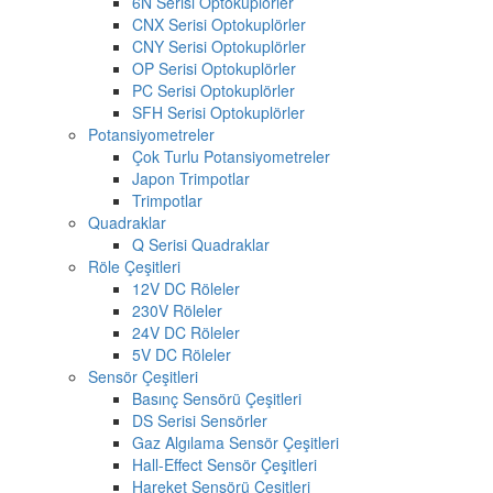
6N Serisi Optokuplörler
CNX Serisi Optokuplörler
CNY Serisi Optokuplörler
OP Serisi Optokuplörler
PC Serisi Optokuplörler
SFH Serisi Optokuplörler
Potansiyometreler
Çok Turlu Potansiyometreler
Japon Trimpotlar
Trimpotlar
Quadraklar
Q Serisi Quadraklar
Röle Çeşitleri
12V DC Röleler
230V Röleler
24V DC Röleler
5V DC Röleler
Sensör Çeşitleri
Basınç Sensörü Çeşitleri
DS Serisi Sensörler
Gaz Algılama Sensör Çeşitleri
Hall-Effect Sensör Çeşitleri
Hareket Sensörü Çeşitleri