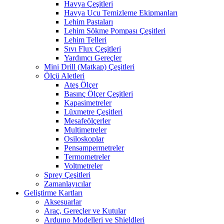
Havya Çeşitleri
Havya Ucu Temizleme Ekipmanları
Lehim Pastaları
Lehim Sökme Pompası Çeşitleri
Lehim Telleri
Sıvı Flux Çeşitleri
Yardımcı Gereçler
Mini Drill (Matkap) Çeşitleri
Ölçü Aletleri
Ateş Ölçer
Basınç Ölçer Çeşitleri
Kapasimetreler
Lüxmetre Çeşitleri
Mesafeölçerler
Multimetreler
Osiloskoplar
Pensampermetreler
Termometreler
Voltmetreler
Sprey Çeşitleri
Zamanlayıcılar
Geliştirme Kartları
Aksesuarlar
Araç, Gereçler ve Kutular
Arduıno Modelleri ve Shieldleri