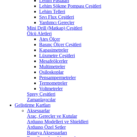
Lehim Pastaları
Lehim Sökme Pompası Çeşitleri
Lehim Telleri
Sıvı Flux Çeşitleri
Yardımcı Gereçler
Mini Drill (Matkap) Çeşitleri
Ölçü Aletleri
Ateş Ölçer
Basınç Ölçer Çeşitleri
Kapasimetreler
Lüxmetre Çeşitleri
Mesafeölçerler
Multimetreler
Osiloskoplar
Pensampermetreler
Termometreler
Voltmetreler
Sprey Çeşitleri
Zamanlayıcılar
Geliştirme Kartları
Aksesuarlar
Araç, Gereçler ve Kutular
Arduıno Modelleri ve Shieldleri
Arduıno Özel Setler
Batarya Aksesuarları