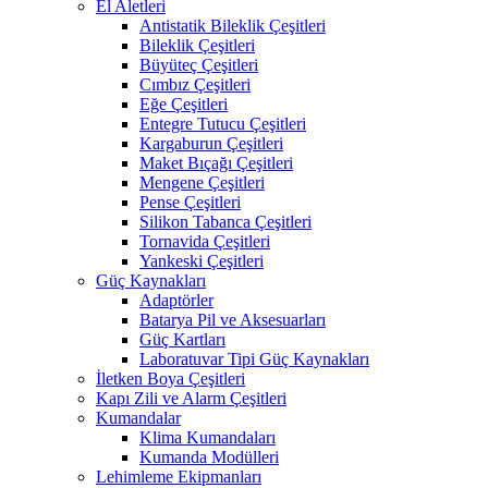
El Aletleri
Antistatik Bileklik Çeşitleri
Bileklik Çeşitleri
Büyüteç Çeşitleri
Cımbız Çeşitleri
Eğe Çeşitleri
Entegre Tutucu Çeşitleri
Kargaburun Çeşitleri
Maket Bıçağı Çeşitleri
Mengene Çeşitleri
Pense Çeşitleri
Silikon Tabanca Çeşitleri
Tornavida Çeşitleri
Yankeski Çeşitleri
Güç Kaynakları
Adaptörler
Batarya Pil ve Aksesuarları
Güç Kartları
Laboratuvar Tipi Güç Kaynakları
İletken Boya Çeşitleri
Kapı Zili ve Alarm Çeşitleri
Kumandalar
Klima Kumandaları
Kumanda Modülleri
Lehimleme Ekipmanları