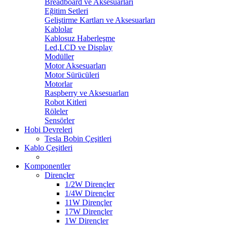
Breadboard ve Aksesuarları
Eğitim Setleri
Geliştirme Kartları ve Aksesuarları
Kablolar
Kablosuz Haberleşme
Led,LCD ve Display
Modüller
Motor Aksesuarları
Motor Sürücüleri
Motorlar
Raspberry ve Aksesuarları
Robot Kitleri
Röleler
Sensörler
Hobi Devreleri
Tesla Bobin Çeşitleri
Kablo Çeşitleri
Komponentler
Dirençler
1/2W Dirençler
1/4W Dirençler
11W Dirençler
17W Dirençler
1W Dirençler