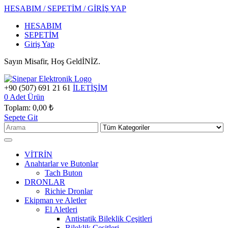
HESABIM / SEPETİM / GİRİŞ YAP
HESABIM
SEPETİM
Giriş Yap
Sayın Misafir, Hoş GeldİNİZ.
+90 (507) 691 21 61
İLETİŞİM
0
Adet Ürün
Toplam:
0,00 ₺
Sepete Git
VİTRİN
Anahtarlar ve Butonlar
Tach Buton
DRONLAR
Richie Dronlar
Ekipman ve Aletler
El Aletleri
Antistatik Bileklik Çeşitleri
Bileklik Çeşitleri