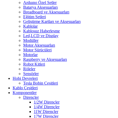
Arduıno Özel Setler
Batarya Aksesuarları
Breadboard ve Aksesuarları
Eğitim Setleri
Geliştirme Kartları ve Aksesuarları
Kablolar
Kablosuz Haberleşme
Led,LCD ve Display
Modüller
Motor Aksesuarları
Motor Sürücüleri
Motorlar
Raspberry ve Aksesuarları
Robot Kitleri
Röleler
Sensörler
Hobi Devreleri
Tesla Bobin Çeşitleri
Kablo Çeşitleri
Komponentler
Dirençler
1/2W Dirençler
1/4W Dirençler
11W Dirençler
17W Dirençler