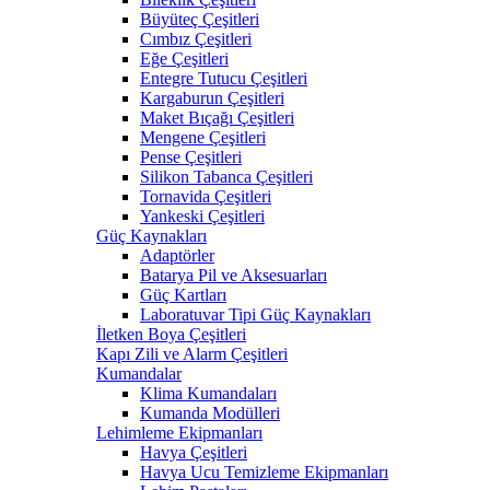
Büyüteç Çeşitleri
Cımbız Çeşitleri
Eğe Çeşitleri
Entegre Tutucu Çeşitleri
Kargaburun Çeşitleri
Maket Bıçağı Çeşitleri
Mengene Çeşitleri
Pense Çeşitleri
Silikon Tabanca Çeşitleri
Tornavida Çeşitleri
Yankeski Çeşitleri
Güç Kaynakları
Adaptörler
Batarya Pil ve Aksesuarları
Güç Kartları
Laboratuvar Tipi Güç Kaynakları
İletken Boya Çeşitleri
Kapı Zili ve Alarm Çeşitleri
Kumandalar
Klima Kumandaları
Kumanda Modülleri
Lehimleme Ekipmanları
Havya Çeşitleri
Havya Ucu Temizleme Ekipmanları