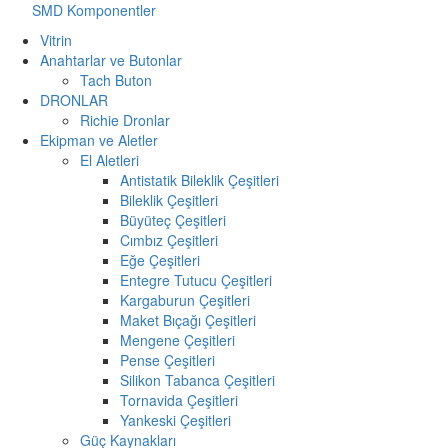
SMD Komponentler
Vitrin
Anahtarlar ve Butonlar
Tach Buton
DRONLAR
Richie Dronlar
Ekipman ve Aletler
El Aletleri
Antistatik Bileklik Çeşitleri
Bileklik Çeşitleri
Büyüteç Çeşitleri
Cımbız Çeşitleri
Eğe Çeşitleri
Entegre Tutucu Çeşitleri
Kargaburun Çeşitleri
Maket Bıçağı Çeşitleri
Mengene Çeşitleri
Pense Çeşitleri
Silikon Tabanca Çeşitleri
Tornavida Çeşitleri
Yankeski Çeşitleri
Güç Kaynakları