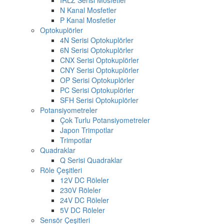
N Kanal Mosfetler
P Kanal Mosfetler
Optokuplörler
4N Serisi Optokuplörler
6N Serisi Optokuplörler
CNX Serisi Optokuplörler
CNY Serisi Optokuplörler
OP Serisi Optokuplörler
PC Serisi Optokuplörler
SFH Serisi Optokuplörler
Potansiyometreler
Çok Turlu Potansiyometreler
Japon Trimpotlar
Trimpotlar
Quadraklar
Q Serisi Quadraklar
Röle Çeşitleri
12V DC Röleler
230V Röleler
24V DC Röleler
5V DC Röleler
Sensör Çeşitleri