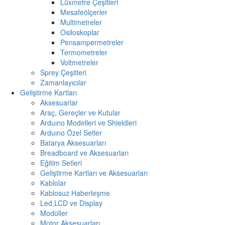
Lüxmetre Çeşitleri
Mesafeölçerler
Multimetreler
Osiloskoplar
Pensampermetreler
Termometreler
Voltmetreler
Sprey Çeşitleri
Zamanlayıcılar
Geliştirme Kartları
Aksesuarlar
Araç, Gereçler ve Kutular
Arduıno Modelleri ve Shieldleri
Arduıno Özel Setler
Batarya Aksesuarları
Breadboard ve Aksesuarları
Eğitim Setleri
Geliştirme Kartları ve Aksesuarları
Kablolar
Kablosuz Haberleşme
Led,LCD ve Display
Modüller
Motor Aksesuarları