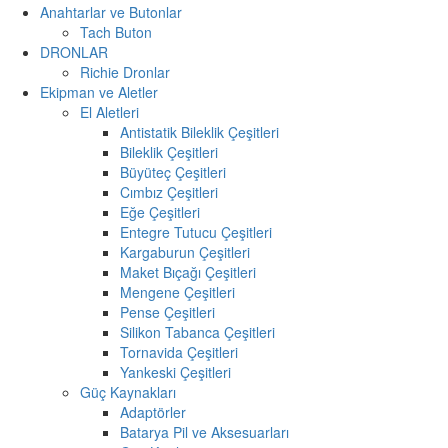
Anahtarlar ve Butonlar
Tach Buton
DRONLAR
Richie Dronlar
Ekipman ve Aletler
El Aletleri
Antistatik Bileklik Çeşitleri
Bileklik Çeşitleri
Büyüteç Çeşitleri
Cımbız Çeşitleri
Eğe Çeşitleri
Entegre Tutucu Çeşitleri
Kargaburun Çeşitleri
Maket Bıçağı Çeşitleri
Mengene Çeşitleri
Pense Çeşitleri
Silikon Tabanca Çeşitleri
Tornavida Çeşitleri
Yankeski Çeşitleri
Güç Kaynakları
Adaptörler
Batarya Pil ve Aksesuarları