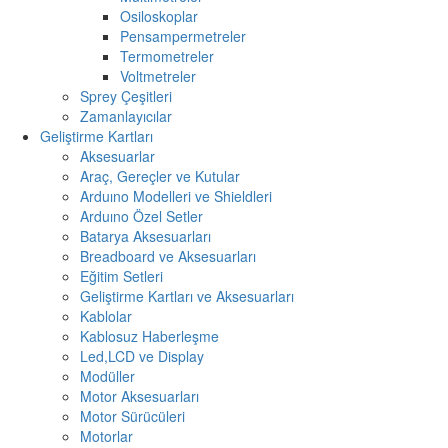
Osiloskoplar
Pensampermetreler
Termometreler
Voltmetreler
Sprey Çeşitleri
Zamanlayıcılar
Geliştirme Kartları
Aksesuarlar
Araç, Gereçler ve Kutular
Arduıno Modelleri ve Shieldleri
Arduıno Özel Setler
Batarya Aksesuarları
Breadboard ve Aksesuarları
Eğitim Setleri
Geliştirme Kartları ve Aksesuarları
Kablolar
Kablosuz Haberleşme
Led,LCD ve Display
Modüller
Motor Aksesuarları
Motor Sürücüleri
Motorlar