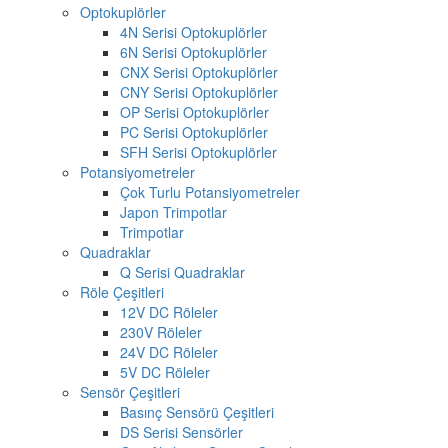
Optokuplörler
4N Serisi Optokuplörler
6N Serisi Optokuplörler
CNX Serisi Optokuplörler
CNY Serisi Optokuplörler
OP Serisi Optokuplörler
PC Serisi Optokuplörler
SFH Serisi Optokuplörler
Potansiyometreler
Çok Turlu Potansiyometreler
Japon Trimpotlar
Trimpotlar
Quadraklar
Q Serisi Quadraklar
Röle Çeşitleri
12V DC Röleler
230V Röleler
24V DC Röleler
5V DC Röleler
Sensör Çeşitleri
Basınç Sensörü Çeşitleri
DS Serisi Sensörler