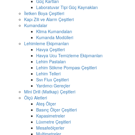
Güç Kartları
Laboratuvar Tipi Güç Kaynakları
İletken Boya Çeşitleri
Kapı Zili ve Alarm Çeşitleri
Kumandalar
Klima Kumandaları
Kumanda Modülleri
Lehimleme Ekipmanları
Havya Çeşitleri
Havya Ucu Temizleme Ekipmanları
Lehim Pastaları
Lehim Sökme Pompası Çeşitleri
Lehim Telleri
Sıvı Flux Çeşitleri
Yardımcı Gereçler
Mini Drill (Matkap) Çeşitleri
Ölçü Aletleri
Ateş Ölçer
Basınç Ölçer Çeşitleri
Kapasimetreler
Lüxmetre Çeşitleri
Mesafeölçerler
Multimetreler