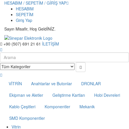
HESABIM / SEPETİM / GİRİŞ YAP
HESABIM
SEPETİM
Giriş Yap
Sayın Misafir, Hoş GeldİNİZ.
+90 (507) 691 21 61
İLETİŞİM
VİTRİN
Anahtarlar ve Butonlar
DRONLAR
Ekipman ve Aletler
Geliştirme Kartları
Hobi Devreleri
Kablo Çeşitleri
Komponentler
Mekanik
SMD Komponentler
Vitrin