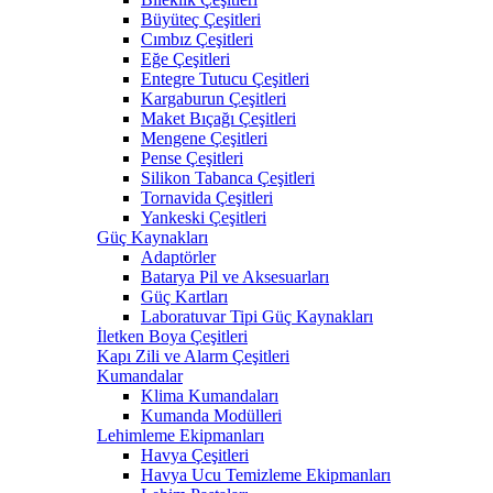
Büyüteç Çeşitleri
Cımbız Çeşitleri
Eğe Çeşitleri
Entegre Tutucu Çeşitleri
Kargaburun Çeşitleri
Maket Bıçağı Çeşitleri
Mengene Çeşitleri
Pense Çeşitleri
Silikon Tabanca Çeşitleri
Tornavida Çeşitleri
Yankeski Çeşitleri
Güç Kaynakları
Adaptörler
Batarya Pil ve Aksesuarları
Güç Kartları
Laboratuvar Tipi Güç Kaynakları
İletken Boya Çeşitleri
Kapı Zili ve Alarm Çeşitleri
Kumandalar
Klima Kumandaları
Kumanda Modülleri
Lehimleme Ekipmanları
Havya Çeşitleri
Havya Ucu Temizleme Ekipmanları