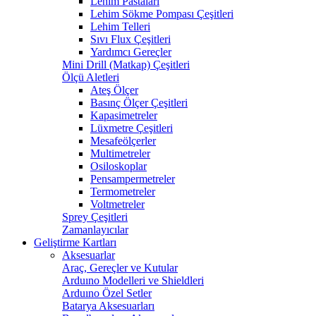
Lehim Pastaları
Lehim Sökme Pompası Çeşitleri
Lehim Telleri
Sıvı Flux Çeşitleri
Yardımcı Gereçler
Mini Drill (Matkap) Çeşitleri
Ölçü Aletleri
Ateş Ölçer
Basınç Ölçer Çeşitleri
Kapasimetreler
Lüxmetre Çeşitleri
Mesafeölçerler
Multimetreler
Osiloskoplar
Pensampermetreler
Termometreler
Voltmetreler
Sprey Çeşitleri
Zamanlayıcılar
Geliştirme Kartları
Aksesuarlar
Araç, Gereçler ve Kutular
Arduıno Modelleri ve Shieldleri
Arduıno Özel Setler
Batarya Aksesuarları