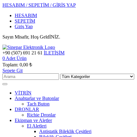
HESABIM / SEPETİM / GİRİŞ YAP
HESABIM
SEPETİM
Giriş Yap
Sayın Misafir, Hoş GeldİNİZ.
+90 (507) 691 21 61
İLETİŞİM
0
Adet Ürün
Toplam:
0,00 ₺
Sepete Git
VİTRİN
Anahtarlar ve Butonlar
Tach Buton
DRONLAR
Richie Dronlar
Ekipman ve Aletler
El Aletleri
Antistatik Bileklik Çeşitleri
Bileklik Çeşitleri