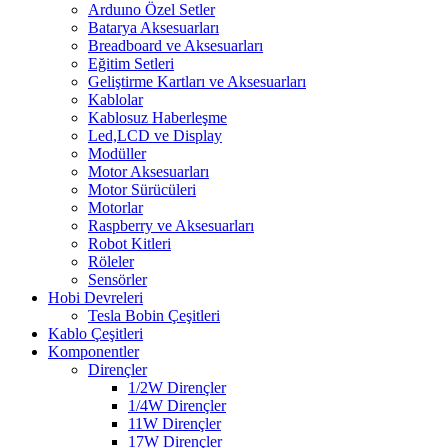
Arduıno Özel Setler
Batarya Aksesuarları
Breadboard ve Aksesuarları
Eğitim Setleri
Geliştirme Kartları ve Aksesuarları
Kablolar
Kablosuz Haberleşme
Led,LCD ve Display
Modüller
Motor Aksesuarları
Motor Sürücüleri
Motorlar
Raspberry ve Aksesuarları
Robot Kitleri
Röleler
Sensörler
Hobi Devreleri
Tesla Bobin Çeşitleri
Kablo Çeşitleri
Komponentler
Dirençler
1/2W Dirençler
1/4W Dirençler
11W Dirençler
17W Dirençler