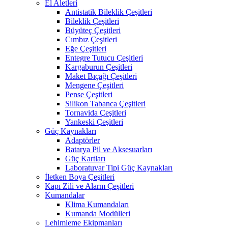
El Aletleri
Antistatik Bileklik Çeşitleri
Bileklik Çeşitleri
Büyüteç Çeşitleri
Cımbız Çeşitleri
Eğe Çeşitleri
Entegre Tutucu Çeşitleri
Kargaburun Çeşitleri
Maket Bıçağı Çeşitleri
Mengene Çeşitleri
Pense Çeşitleri
Silikon Tabanca Çeşitleri
Tornavida Çeşitleri
Yankeski Çeşitleri
Güç Kaynakları
Adaptörler
Batarya Pil ve Aksesuarları
Güç Kartları
Laboratuvar Tipi Güç Kaynakları
İletken Boya Çeşitleri
Kapı Zili ve Alarm Çeşitleri
Kumandalar
Klima Kumandaları
Kumanda Modülleri
Lehimleme Ekipmanları