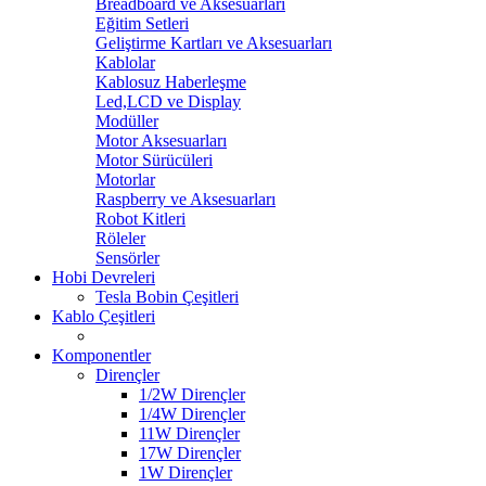
Breadboard ve Aksesuarları
Eğitim Setleri
Geliştirme Kartları ve Aksesuarları
Kablolar
Kablosuz Haberleşme
Led,LCD ve Display
Modüller
Motor Aksesuarları
Motor Sürücüleri
Motorlar
Raspberry ve Aksesuarları
Robot Kitleri
Röleler
Sensörler
Hobi Devreleri
Tesla Bobin Çeşitleri
Kablo Çeşitleri
Komponentler
Dirençler
1/2W Dirençler
1/4W Dirençler
11W Dirençler
17W Dirençler
1W Dirençler