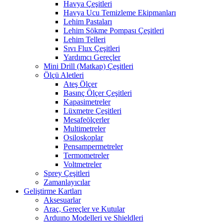
Havya Çeşitleri
Havya Ucu Temizleme Ekipmanları
Lehim Pastaları
Lehim Sökme Pompası Çeşitleri
Lehim Telleri
Sıvı Flux Çeşitleri
Yardımcı Gereçler
Mini Drill (Matkap) Çeşitleri
Ölçü Aletleri
Ateş Ölçer
Basınç Ölçer Çeşitleri
Kapasimetreler
Lüxmetre Çeşitleri
Mesafeölçerler
Multimetreler
Osiloskoplar
Pensampermetreler
Termometreler
Voltmetreler
Sprey Çeşitleri
Zamanlayıcılar
Geliştirme Kartları
Aksesuarlar
Araç, Gereçler ve Kutular
Arduıno Modelleri ve Shieldleri