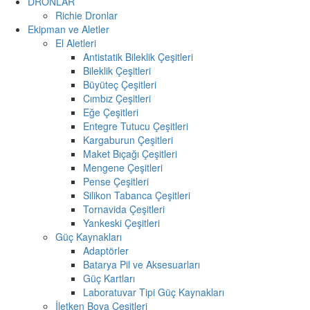
DRONLAR
Richie Dronlar
Ekipman ve Aletler
El Aletleri
Antistatik Bileklik Çeşitleri
Bileklik Çeşitleri
Büyüteç Çeşitleri
Cımbız Çeşitleri
Eğe Çeşitleri
Entegre Tutucu Çeşitleri
Kargaburun Çeşitleri
Maket Bıçağı Çeşitleri
Mengene Çeşitleri
Pense Çeşitleri
Silikon Tabanca Çeşitleri
Tornavida Çeşitleri
Yankeski Çeşitleri
Güç Kaynakları
Adaptörler
Batarya Pil ve Aksesuarları
Güç Kartları
Laboratuvar Tipi Güç Kaynakları
İletken Boya Çeşitleri