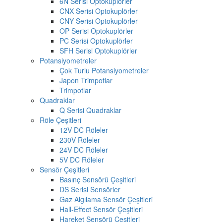
6N Serisi Optokuplörler
CNX Serisi Optokuplörler
CNY Serisi Optokuplörler
OP Serisi Optokuplörler
PC Serisi Optokuplörler
SFH Serisi Optokuplörler
Potansiyometreler
Çok Turlu Potansiyometreler
Japon Trimpotlar
Trimpotlar
Quadraklar
Q Serisi Quadraklar
Röle Çeşitleri
12V DC Röleler
230V Röleler
24V DC Röleler
5V DC Röleler
Sensör Çeşitleri
Basınç Sensörü Çeşitleri
DS Serisi Sensörler
Gaz Algılama Sensör Çeşitleri
Hall-Effect Sensör Çeşitleri
Hareket Sensörü Çeşitleri