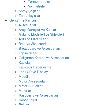
Termometreler
Voltmetreler
Sprey Çeşitleri
Zamanlayıcılar
Geliştirme Kartları
Aksesuarlar
Araç, Gereçler ve Kutular
Arduıno Modelleri ve Shieldleri
Arduıno Özel Setler
Batarya Aksesuarları
Breadboard ve Aksesuarları
Eğitim Setleri
Geliştirme Kartları ve Aksesuarları
Kablolar
Kablosuz Haberleşme
Led,LCD ve Display
Modüller
Motor Aksesuarları
Motor Sürücüleri
Motorlar
Raspberry ve Aksesuarları
Robot Kitleri
Röleler