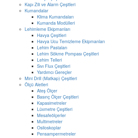
Kapı Zili ve Alarm Çeşitleri
Kumandalar
Klima Kumandaları
Kumanda Modülleri
Lehimleme Ekipmanları
Havya Çeşitleri
Havya Ucu Temizleme Ekipmanları
Lehim Pastaları
Lehim Sökme Pompası Çeşitleri
Lehim Telleri
Sıvı Flux Çeşitleri
Yardımcı Gereçler
Mini Drill (Matkap) Çeşitleri
Ölçü Aletleri
Ateş Ölçer
Basınç Ölçer Çeşitleri
Kapasimetreler
Lüxmetre Çeşitleri
Mesafeölçerler
Multimetreler
Osiloskoplar
Pensampermetreler