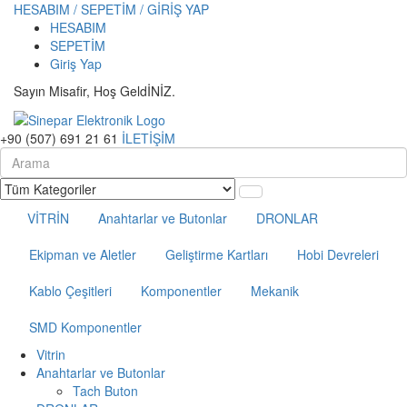
HESABIM / SEPETİM / GİRİŞ YAP
HESABIM
SEPETİM
Giriş Yap
Sayın Misafir, Hoş GeldİNİZ.
+90 (507) 691 21 61
İLETİŞİM
VİTRİN
Anahtarlar ve Butonlar
DRONLAR
Ekipman ve Aletler
Geliştirme Kartları
Hobi Devreleri
Kablo Çeşitleri
Komponentler
Mekanik
SMD Komponentler
Vitrin
Anahtarlar ve Butonlar
Tach Buton