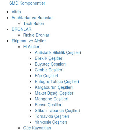
SMD Komponentler
Vitrin
Anahtarlar ve Butonlar
Tach Buton
DRONLAR
Richie Dronlar
Ekipman ve Aletler
El Aletleri
Antistatik Bileklik Çeşitleri
Bileklik Çeşitleri
Büyüteç Çeşitleri
Cımbız Çeşitleri
Eğe Çeşitleri
Entegre Tutucu Çeşitleri
Kargaburun Çeşitleri
Maket Bıçağı Çeşitleri
Mengene Çeşitleri
Pense Çeşitleri
Silikon Tabanca Çeşitleri
Tornavida Çeşitleri
Yankeski Çeşitleri
Güç Kaynakları