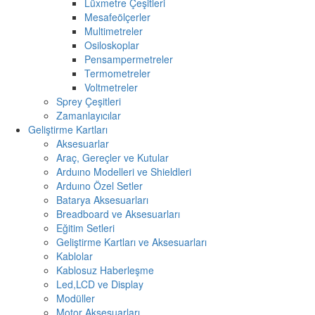
Lüxmetre Çeşitleri
Mesafeölçerler
Multimetreler
Osiloskoplar
Pensampermetreler
Termometreler
Voltmetreler
Sprey Çeşitleri
Zamanlayıcılar
Geliştirme Kartları
Aksesuarlar
Araç, Gereçler ve Kutular
Arduıno Modelleri ve Shieldleri
Arduıno Özel Setler
Batarya Aksesuarları
Breadboard ve Aksesuarları
Eğitim Setleri
Geliştirme Kartları ve Aksesuarları
Kablolar
Kablosuz Haberleşme
Led,LCD ve Display
Modüller
Motor Aksesuarları