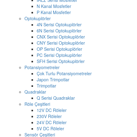
N Kanal Mosfetler
P Kanal Mosfetler
Optokuplörler
4N Serisi Optokuplörler
6N Serisi Optokuplörler
CNX Serisi Optokuplörler
CNY Serisi Optokuplörler
OP Serisi Optokuplörler
PC Serisi Optokuplörler
SFH Serisi Optokuplörler
Potansiyometreler
Çok Turlu Potansiyometreler
Japon Trimpotlar
Trimpotlar
Quadraklar
Q Serisi Quadraklar
Röle Çeşitleri
12V DC Röleler
230V Röleler
24V DC Röleler
5V DC Röleler
Sensör Çeşitleri