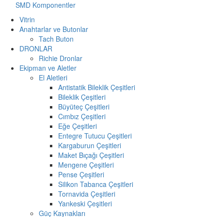
SMD Komponentler
Vitrin
Anahtarlar ve Butonlar
Tach Buton
DRONLAR
Richie Dronlar
Ekipman ve Aletler
El Aletleri
Antistatik Bileklik Çeşitleri
Bileklik Çeşitleri
Büyüteç Çeşitleri
Cımbız Çeşitleri
Eğe Çeşitleri
Entegre Tutucu Çeşitleri
Kargaburun Çeşitleri
Maket Bıçağı Çeşitleri
Mengene Çeşitleri
Pense Çeşitleri
Silikon Tabanca Çeşitleri
Tornavida Çeşitleri
Yankeski Çeşitleri
Güç Kaynakları