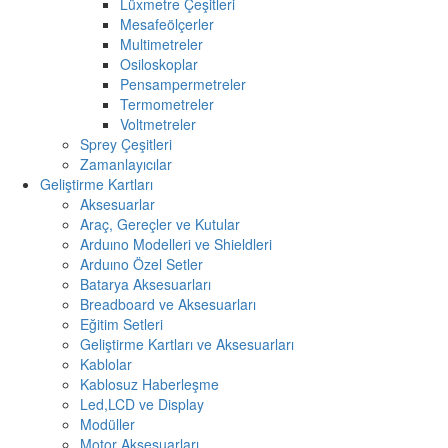
Lüxmetre Çeşitleri
Mesafeölçerler
Multimetreler
Osiloskoplar
Pensampermetreler
Termometreler
Voltmetreler
Sprey Çeşitleri
Zamanlayıcılar
Geliştirme Kartları
Aksesuarlar
Araç, Gereçler ve Kutular
Arduıno Modelleri ve Shieldleri
Arduıno Özel Setler
Batarya Aksesuarları
Breadboard ve Aksesuarları
Eğitim Setleri
Geliştirme Kartları ve Aksesuarları
Kablolar
Kablosuz Haberleşme
Led,LCD ve Display
Modüller
Motor Aksesuarları