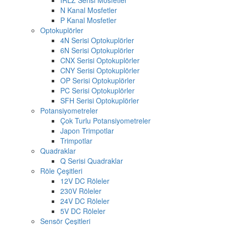
N Kanal Mosfetler
P Kanal Mosfetler
Optokuplörler
4N Serisi Optokuplörler
6N Serisi Optokuplörler
CNX Serisi Optokuplörler
CNY Serisi Optokuplörler
OP Serisi Optokuplörler
PC Serisi Optokuplörler
SFH Serisi Optokuplörler
Potansiyometreler
Çok Turlu Potansiyometreler
Japon Trimpotlar
Trimpotlar
Quadraklar
Q Serisi Quadraklar
Röle Çeşitleri
12V DC Röleler
230V Röleler
24V DC Röleler
5V DC Röleler
Sensör Çeşitleri