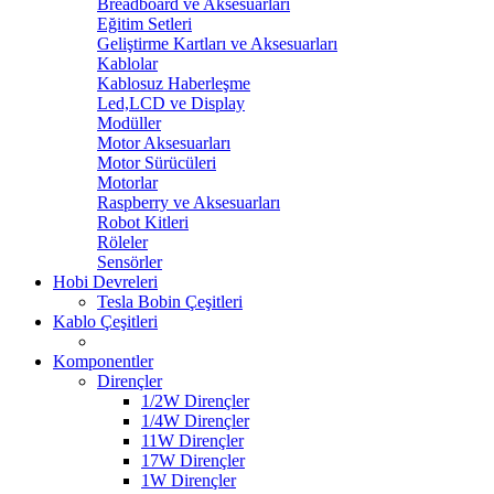
Breadboard ve Aksesuarları
Eğitim Setleri
Geliştirme Kartları ve Aksesuarları
Kablolar
Kablosuz Haberleşme
Led,LCD ve Display
Modüller
Motor Aksesuarları
Motor Sürücüleri
Motorlar
Raspberry ve Aksesuarları
Robot Kitleri
Röleler
Sensörler
Hobi Devreleri
Tesla Bobin Çeşitleri
Kablo Çeşitleri
Komponentler
Dirençler
1/2W Dirençler
1/4W Dirençler
11W Dirençler
17W Dirençler
1W Dirençler