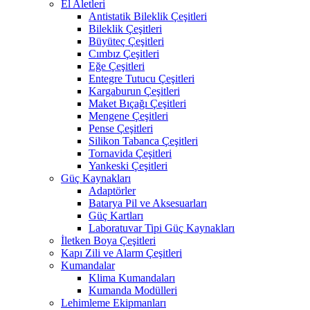
El Aletleri
Antistatik Bileklik Çeşitleri
Bileklik Çeşitleri
Büyüteç Çeşitleri
Cımbız Çeşitleri
Eğe Çeşitleri
Entegre Tutucu Çeşitleri
Kargaburun Çeşitleri
Maket Bıçağı Çeşitleri
Mengene Çeşitleri
Pense Çeşitleri
Silikon Tabanca Çeşitleri
Tornavida Çeşitleri
Yankeski Çeşitleri
Güç Kaynakları
Adaptörler
Batarya Pil ve Aksesuarları
Güç Kartları
Laboratuvar Tipi Güç Kaynakları
İletken Boya Çeşitleri
Kapı Zili ve Alarm Çeşitleri
Kumandalar
Klima Kumandaları
Kumanda Modülleri
Lehimleme Ekipmanları