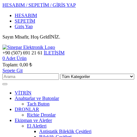
HESABIM / SEPETİM / GİRİŞ YAP
HESABIM
SEPETİM
Giriş Yap
Sayın Misafir, Hoş GeldİNİZ.
+90 (507) 691 21 61
İLETİŞİM
0
Adet Ürün
Toplam:
0,00 ₺
Sepete Git
VİTRİN
Anahtarlar ve Butonlar
Tach Buton
DRONLAR
Richie Dronlar
Ekipman ve Aletler
El Aletleri
Antistatik Bileklik Çeşitleri
Bileklik Çeşitleri