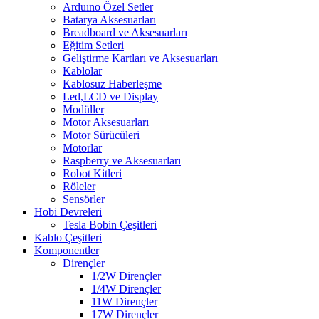
Arduıno Özel Setler
Batarya Aksesuarları
Breadboard ve Aksesuarları
Eğitim Setleri
Geliştirme Kartları ve Aksesuarları
Kablolar
Kablosuz Haberleşme
Led,LCD ve Display
Modüller
Motor Aksesuarları
Motor Sürücüleri
Motorlar
Raspberry ve Aksesuarları
Robot Kitleri
Röleler
Sensörler
Hobi Devreleri
Tesla Bobin Çeşitleri
Kablo Çeşitleri
Komponentler
Dirençler
1/2W Dirençler
1/4W Dirençler
11W Dirençler
17W Dirençler