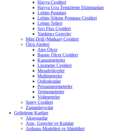
Havya Çeşitleri
Havya Ucu Temizleme Ekipmanları
Lehim Pastaları
Lehim Sökme Pompası Çeşitleri
Lehim Telleri
Sıvı Flux Çeşitleri
Yardımcı Gereçler
Mini Drill (Matkap) Çeşitleri
Ölçü Aletleri
Ateş Ölçer
Basınç Ölçer Çeşitleri
Kapasimetreler
Lüxmetre Çeşitleri
Mesafeölçerler
Multimetreler
Osiloskoplar
Pensampermetreler
Termometreler
Voltmetreler
Sprey Çeşitleri
Zamanlayıcılar
Geliştirme Kartları
Aksesuarlar
Araç, Gereçler ve Kutular
Arduıno Modelleri ve Shieldleri