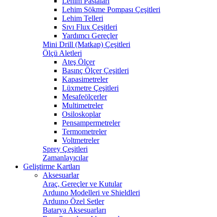
Lehim Pastaları
Lehim Sökme Pompası Çeşitleri
Lehim Telleri
Sıvı Flux Çeşitleri
Yardımcı Gereçler
Mini Drill (Matkap) Çeşitleri
Ölçü Aletleri
Ateş Ölçer
Basınç Ölçer Çeşitleri
Kapasimetreler
Lüxmetre Çeşitleri
Mesafeölçerler
Multimetreler
Osiloskoplar
Pensampermetreler
Termometreler
Voltmetreler
Sprey Çeşitleri
Zamanlayıcılar
Geliştirme Kartları
Aksesuarlar
Araç, Gereçler ve Kutular
Arduıno Modelleri ve Shieldleri
Arduıno Özel Setler
Batarya Aksesuarları