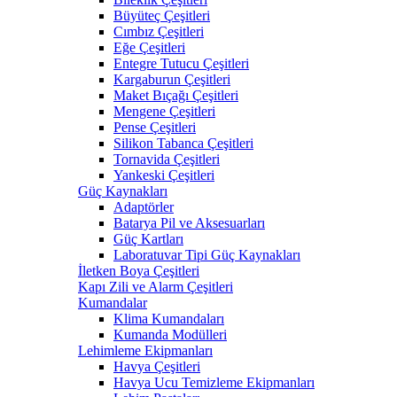
Büyüteç Çeşitleri
Cımbız Çeşitleri
Eğe Çeşitleri
Entegre Tutucu Çeşitleri
Kargaburun Çeşitleri
Maket Bıçağı Çeşitleri
Mengene Çeşitleri
Pense Çeşitleri
Silikon Tabanca Çeşitleri
Tornavida Çeşitleri
Yankeski Çeşitleri
Güç Kaynakları
Adaptörler
Batarya Pil ve Aksesuarları
Güç Kartları
Laboratuvar Tipi Güç Kaynakları
İletken Boya Çeşitleri
Kapı Zili ve Alarm Çeşitleri
Kumandalar
Klima Kumandaları
Kumanda Modülleri
Lehimleme Ekipmanları
Havya Çeşitleri
Havya Ucu Temizleme Ekipmanları