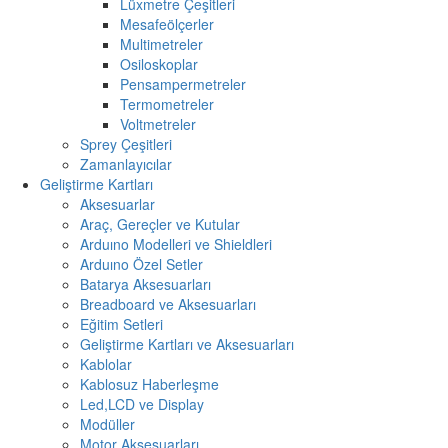
Lüxmetre Çeşitleri
Mesafeölçerler
Multimetreler
Osiloskoplar
Pensampermetreler
Termometreler
Voltmetreler
Sprey Çeşitleri
Zamanlayıcılar
Geliştirme Kartları
Aksesuarlar
Araç, Gereçler ve Kutular
Arduıno Modelleri ve Shieldleri
Arduıno Özel Setler
Batarya Aksesuarları
Breadboard ve Aksesuarları
Eğitim Setleri
Geliştirme Kartları ve Aksesuarları
Kablolar
Kablosuz Haberleşme
Led,LCD ve Display
Modüller
Motor Aksesuarları