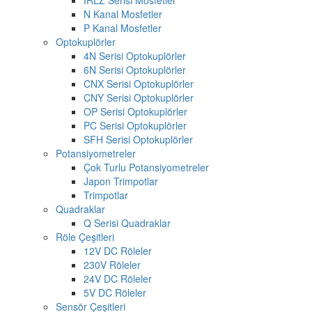
N Kanal Mosfetler
P Kanal Mosfetler
Optokuplörler
4N Serisi Optokuplörler
6N Serisi Optokuplörler
CNX Serisi Optokuplörler
CNY Serisi Optokuplörler
OP Serisi Optokuplörler
PC Serisi Optokuplörler
SFH Serisi Optokuplörler
Potansiyometreler
Çok Turlu Potansiyometreler
Japon Trimpotlar
Trimpotlar
Quadraklar
Q Serisi Quadraklar
Röle Çeşitleri
12V DC Röleler
230V Röleler
24V DC Röleler
5V DC Röleler
Sensör Çeşitleri