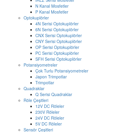
N Kanal Mosfetler
P Kanal Mosfetler
Optokuplörler
4N Serisi Optokuplörler
6N Serisi Optokuplörler
CNX Serisi Optokuplörler
CNY Serisi Optokuplörler
OP Serisi Optokuplörler
PC Serisi Optokuplörler
SFH Serisi Optokuplörler
Potansiyometreler
Çok Turlu Potansiyometreler
Japon Trimpotlar
Trimpotlar
Quadraklar
Q Serisi Quadraklar
Röle Çeşitleri
12V DC Röleler
230V Röleler
24V DC Röleler
5V DC Röleler
Sensör Çeşitleri