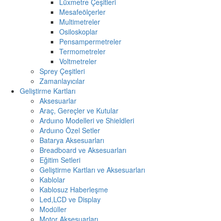
Lüxmetre Çeşitleri
Mesafeölçerler
Multimetreler
Osiloskoplar
Pensampermetreler
Termometreler
Voltmetreler
Sprey Çeşitleri
Zamanlayıcılar
Geliştirme Kartları
Aksesuarlar
Araç, Gereçler ve Kutular
Arduıno Modelleri ve Shieldleri
Arduıno Özel Setler
Batarya Aksesuarları
Breadboard ve Aksesuarları
Eğitim Setleri
Geliştirme Kartları ve Aksesuarları
Kablolar
Kablosuz Haberleşme
Led,LCD ve Display
Modüller
Motor Aksesuarları