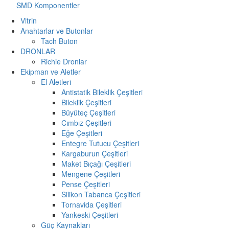
SMD Komponentler
Vitrin
Anahtarlar ve Butonlar
Tach Buton
DRONLAR
Richie Dronlar
Ekipman ve Aletler
El Aletleri
Antistatik Bileklik Çeşitleri
Bileklik Çeşitleri
Büyüteç Çeşitleri
Cımbız Çeşitleri
Eğe Çeşitleri
Entegre Tutucu Çeşitleri
Kargaburun Çeşitleri
Maket Bıçağı Çeşitleri
Mengene Çeşitleri
Pense Çeşitleri
Silikon Tabanca Çeşitleri
Tornavida Çeşitleri
Yankeski Çeşitleri
Güç Kaynakları