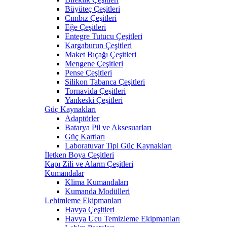
Büyüteç Çeşitleri
Cımbız Çeşitleri
Eğe Çeşitleri
Entegre Tutucu Çeşitleri
Kargaburun Çeşitleri
Maket Bıçağı Çeşitleri
Mengene Çeşitleri
Pense Çeşitleri
Silikon Tabanca Çeşitleri
Tornavida Çeşitleri
Yankeski Çeşitleri
Güç Kaynakları
Adaptörler
Batarya Pil ve Aksesuarları
Güç Kartları
Laboratuvar Tipi Güç Kaynakları
İletken Boya Çeşitleri
Kapı Zili ve Alarm Çeşitleri
Kumandalar
Klima Kumandaları
Kumanda Modülleri
Lehimleme Ekipmanları
Havya Çeşitleri
Havya Ucu Temizleme Ekipmanları