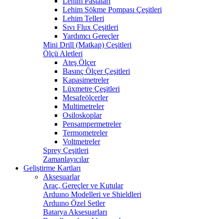
Lehim Pastaları
Lehim Sökme Pompası Çeşitleri
Lehim Telleri
Sıvı Flux Çeşitleri
Yardımcı Gereçler
Mini Drill (Matkap) Çeşitleri
Ölçü Aletleri
Ateş Ölçer
Basınç Ölçer Çeşitleri
Kapasimetreler
Lüxmetre Çeşitleri
Mesafeölçerler
Multimetreler
Osiloskoplar
Pensampermetreler
Termometreler
Voltmetreler
Sprey Çeşitleri
Zamanlayıcılar
Geliştirme Kartları
Aksesuarlar
Araç, Gereçler ve Kutular
Arduıno Modelleri ve Shieldleri
Arduıno Özel Setler
Batarya Aksesuarları