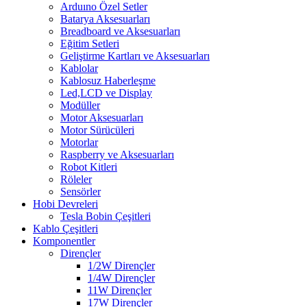
Arduıno Özel Setler
Batarya Aksesuarları
Breadboard ve Aksesuarları
Eğitim Setleri
Geliştirme Kartları ve Aksesuarları
Kablolar
Kablosuz Haberleşme
Led,LCD ve Display
Modüller
Motor Aksesuarları
Motor Sürücüleri
Motorlar
Raspberry ve Aksesuarları
Robot Kitleri
Röleler
Sensörler
Hobi Devreleri
Tesla Bobin Çeşitleri
Kablo Çeşitleri
Komponentler
Dirençler
1/2W Dirençler
1/4W Dirençler
11W Dirençler
17W Dirençler