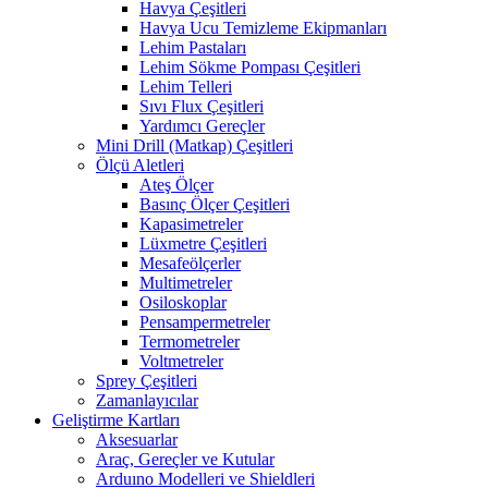
Havya Çeşitleri
Havya Ucu Temizleme Ekipmanları
Lehim Pastaları
Lehim Sökme Pompası Çeşitleri
Lehim Telleri
Sıvı Flux Çeşitleri
Yardımcı Gereçler
Mini Drill (Matkap) Çeşitleri
Ölçü Aletleri
Ateş Ölçer
Basınç Ölçer Çeşitleri
Kapasimetreler
Lüxmetre Çeşitleri
Mesafeölçerler
Multimetreler
Osiloskoplar
Pensampermetreler
Termometreler
Voltmetreler
Sprey Çeşitleri
Zamanlayıcılar
Geliştirme Kartları
Aksesuarlar
Araç, Gereçler ve Kutular
Arduıno Modelleri ve Shieldleri