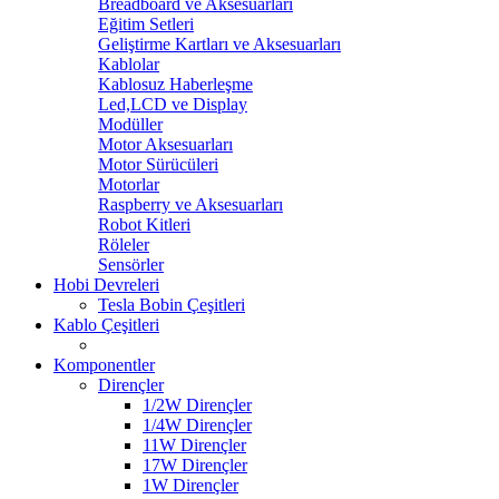
Breadboard ve Aksesuarları
Eğitim Setleri
Geliştirme Kartları ve Aksesuarları
Kablolar
Kablosuz Haberleşme
Led,LCD ve Display
Modüller
Motor Aksesuarları
Motor Sürücüleri
Motorlar
Raspberry ve Aksesuarları
Robot Kitleri
Röleler
Sensörler
Hobi Devreleri
Tesla Bobin Çeşitleri
Kablo Çeşitleri
Komponentler
Dirençler
1/2W Dirençler
1/4W Dirençler
11W Dirençler
17W Dirençler
1W Dirençler