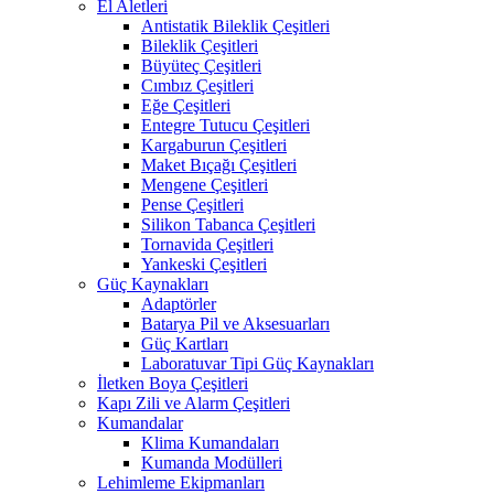
El Aletleri
Antistatik Bileklik Çeşitleri
Bileklik Çeşitleri
Büyüteç Çeşitleri
Cımbız Çeşitleri
Eğe Çeşitleri
Entegre Tutucu Çeşitleri
Kargaburun Çeşitleri
Maket Bıçağı Çeşitleri
Mengene Çeşitleri
Pense Çeşitleri
Silikon Tabanca Çeşitleri
Tornavida Çeşitleri
Yankeski Çeşitleri
Güç Kaynakları
Adaptörler
Batarya Pil ve Aksesuarları
Güç Kartları
Laboratuvar Tipi Güç Kaynakları
İletken Boya Çeşitleri
Kapı Zili ve Alarm Çeşitleri
Kumandalar
Klima Kumandaları
Kumanda Modülleri
Lehimleme Ekipmanları