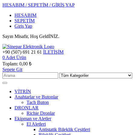
HESABIM / SEPETİM / GİRİŞ YAP
HESABIM
SEPETİM
Giriş Yap
Sayın Misafir, Hoş GeldİNİZ.
+90 (507) 691 21 61
İLETİŞİM
0
Adet Ürün
Toplam:
0,00 ₺
Sepete Git
VİTRİN
Anahtarlar ve Butonlar
Tach Buton
DRONLAR
Richie Dronlar
Ekipman ve Aletler
El Aletleri
Antistatik Bileklik Çeşitleri
Bileklik Çeşitleri