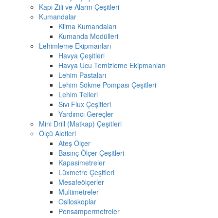
Kapı Zili ve Alarm Çeşitleri
Kumandalar
Klima Kumandaları
Kumanda Modülleri
Lehimleme Ekipmanları
Havya Çeşitleri
Havya Ucu Temizleme Ekipmanları
Lehim Pastaları
Lehim Sökme Pompası Çeşitleri
Lehim Telleri
Sıvı Flux Çeşitleri
Yardımcı Gereçler
Mini Drill (Matkap) Çeşitleri
Ölçü Aletleri
Ateş Ölçer
Basınç Ölçer Çeşitleri
Kapasimetreler
Lüxmetre Çeşitleri
Mesafeölçerler
Multimetreler
Osiloskoplar
Pensampermetreler