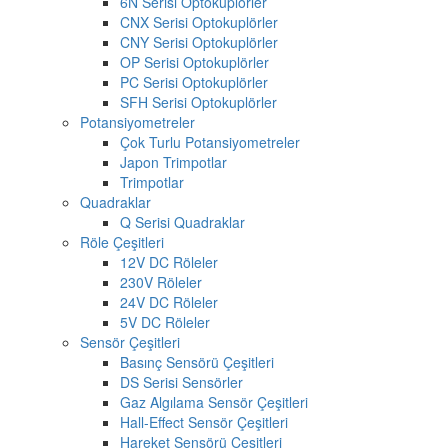
6N Serisi Optokuplörler
CNX Serisi Optokuplörler
CNY Serisi Optokuplörler
OP Serisi Optokuplörler
PC Serisi Optokuplörler
SFH Serisi Optokuplörler
Potansiyometreler
Çok Turlu Potansiyometreler
Japon Trimpotlar
Trimpotlar
Quadraklar
Q Serisi Quadraklar
Röle Çeşitleri
12V DC Röleler
230V Röleler
24V DC Röleler
5V DC Röleler
Sensör Çeşitleri
Basınç Sensörü Çeşitleri
DS Serisi Sensörler
Gaz Algılama Sensör Çeşitleri
Hall-Effect Sensör Çeşitleri
Hareket Sensörü Çeşitleri