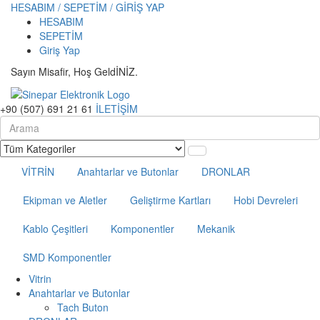
HESABIM / SEPETİM / GİRİŞ YAP
HESABIM
SEPETİM
Giriş Yap
Sayın Misafir, Hoş GeldİNİZ.
+90 (507) 691 21 61
İLETİŞİM
VİTRİN
Anahtarlar ve Butonlar
DRONLAR
Ekipman ve Aletler
Geliştirme Kartları
Hobi Devreleri
Kablo Çeşitleri
Komponentler
Mekanik
SMD Komponentler
Vitrin
Anahtarlar ve Butonlar
Tach Buton