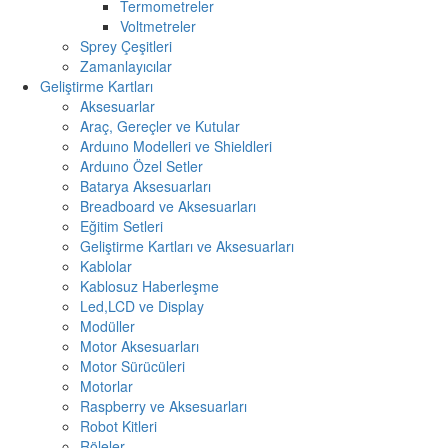
Termometreler
Voltmetreler
Sprey Çeşitleri
Zamanlayıcılar
Geliştirme Kartları
Aksesuarlar
Araç, Gereçler ve Kutular
Arduıno Modelleri ve Shieldleri
Arduıno Özel Setler
Batarya Aksesuarları
Breadboard ve Aksesuarları
Eğitim Setleri
Geliştirme Kartları ve Aksesuarları
Kablolar
Kablosuz Haberleşme
Led,LCD ve Display
Modüller
Motor Aksesuarları
Motor Sürücüleri
Motorlar
Raspberry ve Aksesuarları
Robot Kitleri
Röleler