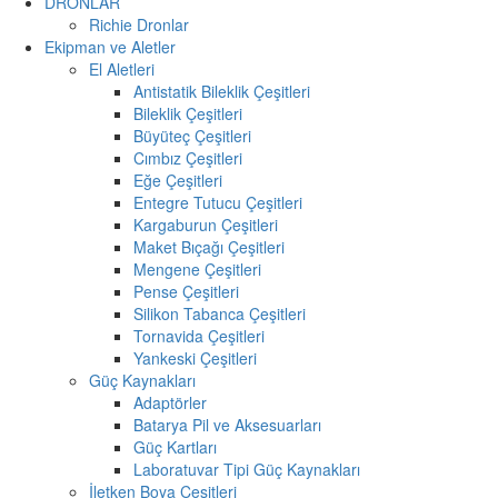
DRONLAR
Richie Dronlar
Ekipman ve Aletler
El Aletleri
Antistatik Bileklik Çeşitleri
Bileklik Çeşitleri
Büyüteç Çeşitleri
Cımbız Çeşitleri
Eğe Çeşitleri
Entegre Tutucu Çeşitleri
Kargaburun Çeşitleri
Maket Bıçağı Çeşitleri
Mengene Çeşitleri
Pense Çeşitleri
Silikon Tabanca Çeşitleri
Tornavida Çeşitleri
Yankeski Çeşitleri
Güç Kaynakları
Adaptörler
Batarya Pil ve Aksesuarları
Güç Kartları
Laboratuvar Tipi Güç Kaynakları
İletken Boya Çeşitleri