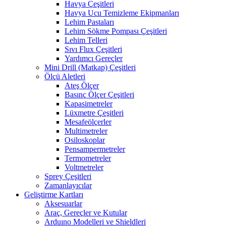
Havya Çeşitleri
Havya Ucu Temizleme Ekipmanları
Lehim Pastaları
Lehim Sökme Pompası Çeşitleri
Lehim Telleri
Sıvı Flux Çeşitleri
Yardımcı Gereçler
Mini Drill (Matkap) Çeşitleri
Ölçü Aletleri
Ateş Ölçer
Basınç Ölçer Çeşitleri
Kapasimetreler
Lüxmetre Çeşitleri
Mesafeölçerler
Multimetreler
Osiloskoplar
Pensampermetreler
Termometreler
Voltmetreler
Sprey Çeşitleri
Zamanlayıcılar
Geliştirme Kartları
Aksesuarlar
Araç, Gereçler ve Kutular
Arduıno Modelleri ve Shieldleri