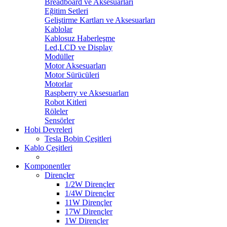
Breadboard ve Aksesuarları
Eğitim Setleri
Geliştirme Kartları ve Aksesuarları
Kablolar
Kablosuz Haberleşme
Led,LCD ve Display
Modüller
Motor Aksesuarları
Motor Sürücüleri
Motorlar
Raspberry ve Aksesuarları
Robot Kitleri
Röleler
Sensörler
Hobi Devreleri
Tesla Bobin Çeşitleri
Kablo Çeşitleri
Komponentler
Dirençler
1/2W Dirençler
1/4W Dirençler
11W Dirençler
17W Dirençler
1W Dirençler