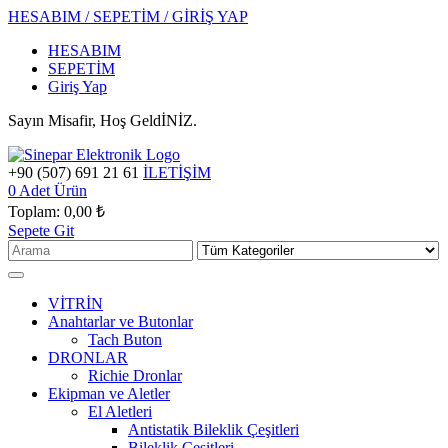
HESABIM / SEPETİM / GİRİŞ YAP
HESABIM
SEPETİM
Giriş Yap
Sayın Misafir, Hoş GeldİNİZ.
+90 (507) 691 21 61
İLETİŞİM
0
Adet Ürün
Toplam:
0,00 ₺
Sepete Git
VİTRİN
Anahtarlar ve Butonlar
Tach Buton
DRONLAR
Richie Dronlar
Ekipman ve Aletler
El Aletleri
Antistatik Bileklik Çeşitleri
Bileklik Çeşitleri