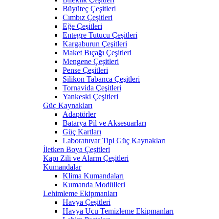
Büyüteç Çeşitleri
Cımbız Çeşitleri
Eğe Çeşitleri
Entegre Tutucu Çeşitleri
Kargaburun Çeşitleri
Maket Bıçağı Çeşitleri
Mengene Çeşitleri
Pense Çeşitleri
Silikon Tabanca Çeşitleri
Tornavida Çeşitleri
Yankeski Çeşitleri
Güç Kaynakları
Adaptörler
Batarya Pil ve Aksesuarları
Güç Kartları
Laboratuvar Tipi Güç Kaynakları
İletken Boya Çeşitleri
Kapı Zili ve Alarm Çeşitleri
Kumandalar
Klima Kumandaları
Kumanda Modülleri
Lehimleme Ekipmanları
Havya Çeşitleri
Havya Ucu Temizleme Ekipmanları