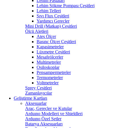
Lehim Pastaları
Lehim Sökme Pompası Çeşitleri
Lehim Telleri
Sıvı Flux Çeşitleri
Yardımcı Gereçler
Mini Drill (Matkap) Çeşitleri
Ölçü Aletleri
Ateş Ölçer
Basınç Ölçer Çeşitleri
Kapasimetreler
Lüxmetre Çeşitleri
Mesafeölçerler
Multimetreler
Osiloskoplar
Pensampermetreler
Termometreler
Voltmetreler
Sprey Çeşitleri
Zamanlayıcılar
Geliştirme Kartları
Aksesuarlar
Araç, Gereçler ve Kutular
Arduıno Modelleri ve Shieldleri
Arduıno Özel Setler
Batarya Aksesuarları