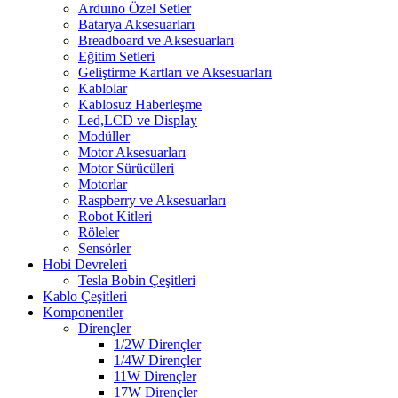
Arduıno Özel Setler
Batarya Aksesuarları
Breadboard ve Aksesuarları
Eğitim Setleri
Geliştirme Kartları ve Aksesuarları
Kablolar
Kablosuz Haberleşme
Led,LCD ve Display
Modüller
Motor Aksesuarları
Motor Sürücüleri
Motorlar
Raspberry ve Aksesuarları
Robot Kitleri
Röleler
Sensörler
Hobi Devreleri
Tesla Bobin Çeşitleri
Kablo Çeşitleri
Komponentler
Dirençler
1/2W Dirençler
1/4W Dirençler
11W Dirençler
17W Dirençler