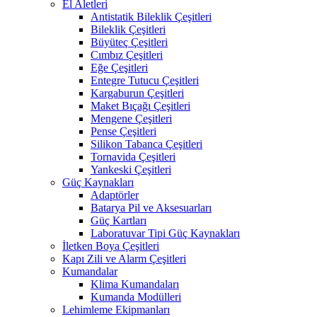
El Aletleri
Antistatik Bileklik Çeşitleri
Bileklik Çeşitleri
Büyüteç Çeşitleri
Cımbız Çeşitleri
Eğe Çeşitleri
Entegre Tutucu Çeşitleri
Kargaburun Çeşitleri
Maket Bıçağı Çeşitleri
Mengene Çeşitleri
Pense Çeşitleri
Silikon Tabanca Çeşitleri
Tornavida Çeşitleri
Yankeski Çeşitleri
Güç Kaynakları
Adaptörler
Batarya Pil ve Aksesuarları
Güç Kartları
Laboratuvar Tipi Güç Kaynakları
İletken Boya Çeşitleri
Kapı Zili ve Alarm Çeşitleri
Kumandalar
Klima Kumandaları
Kumanda Modülleri
Lehimleme Ekipmanları